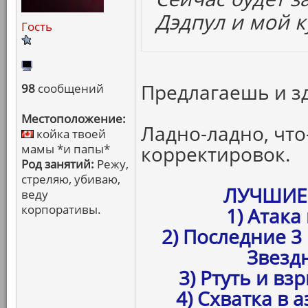
Дэдпул и мой к
Гость
Предлагаешь и зд
98
сообщений
Местоположение:
Ладно-ладно, что
койка твоей
мамы *и папы*
корректировок.
Род занятий:
Режу,
стреляю, убиваю,
ЛУЧШИЕ
веду
корпоративы.
1) Атак
2) Последние 3
Звезд
3) Ртуть и вз
4) Схватка в 