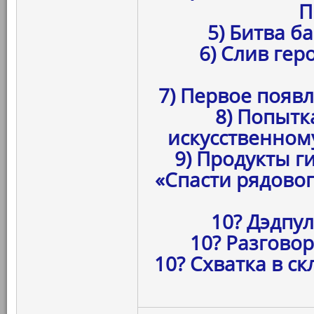
П
5) Битва б
6) Слив гер
7) Первое появ
8) Попытк
искусственном
9) Продукты г
«Спасти рядовог
10? Дэдпул
10? Разгово
10? Схватка в с