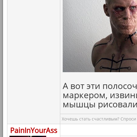
А вот эти полосо
маркером, извини
мышцы рисовали 
Хочешь стать счастливым? Спроси 
PainInYourAss