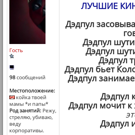
ЛУЧШИЕ КИ
Дэдпул засовыва
го
Дэдпул шут
Дэдпул шут
Гость
Дэдпул т
Дэдпул бьет Кол
Дэдпул занимае
98
сообщений
Местоположение:
Дэдпул 
койка твоей
Дэдпул мочит к
мамы *и папы*
Род занятий:
Режу,
эт
стреляю, убиваю,
Дэдпул 
веду
корпоративы.