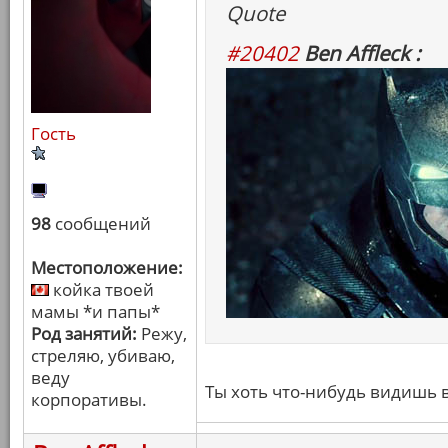
Quote
#20402
Ben Affleck :
Гость
98
сообщений
Местоположение:
койка твоей
мамы *и папы*
Род занятий:
Режу,
стреляю, убиваю,
веду
Ты хоть что-нибудь видишь в
корпоративы.