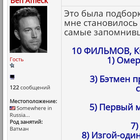
Ben Affleck
Это была подборк
мне становилось 
самые запомнивш
10 ФИЛЬМОВ, 
1) Оме
Гость
3) Бэтмен 
122
сообщений
Местоположение:
5) Первый 
Somewhere in
Russia...
Род занятий:
7)
Ватман
8) Изгой-оди