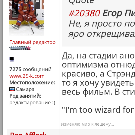
#20380
Егор Пи
Не, я просто п
яро открещива
Главный редактор
Да, на стадии ан
оптимизма отнюд
7275
сообщений
красиво, а Стрэн
www.25-k.com
то я хочу увидет
Местоположение:
Самара
весь фильм. В ст
Род занятий:
редактирование :)
"I'm too wizard for 
Изменяю мир к лешему...