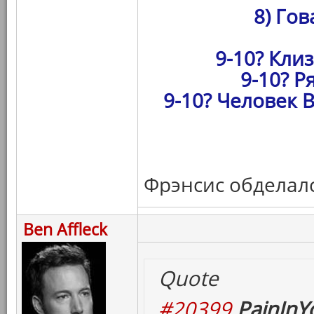
8) Гов
9-10? Кли
9-10? Р
9-10? Человек 
Фрэнсис обделал
Ben Affleck
Quote
#20399
PainInY