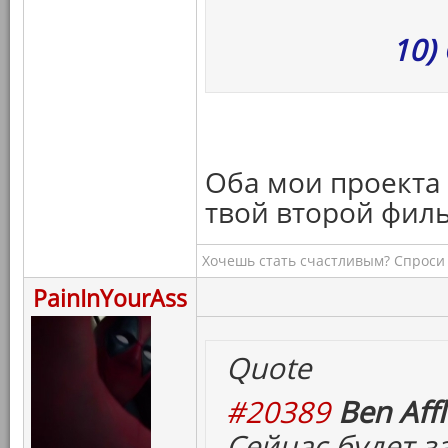
10)
Оба мои проекта в
твой второй фильм
Хочешь стать счастливым? Спроси 
PainInYourAss
Quote
#20389
Ben Affl
Сейчас будет 