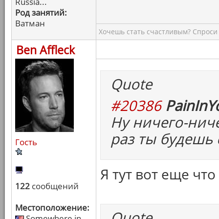
Russia...
Род занятий:
Ватман
Хочешь стать счастливым? Спроси 
Ben Affleck
Quote
#20386
PainInY
Ну ничего-нич
раз ты будешь
Гость
Я тут вот еще что
122
сообщений
Местоположение:
Quote
Somewhere in