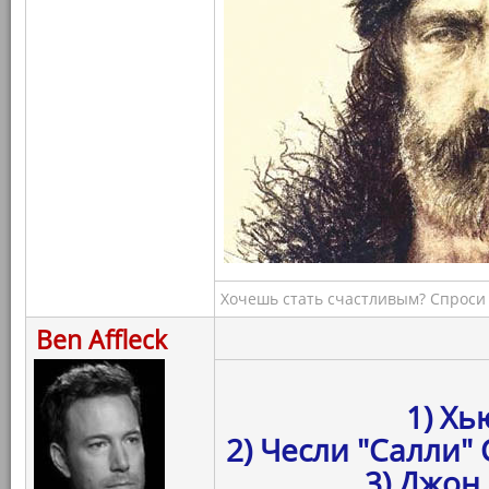
Хочешь стать счастливым? Спроси 
Ben Affleck
1) Хь
2) Чесли "Салли"
3) Джон