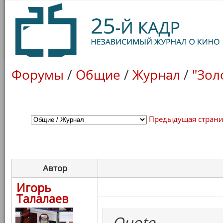
Форумы
/
Общие
/
Журнал
/
"Зол
Предыдущая стран
Автор
Игорь
Талалаев
Quote