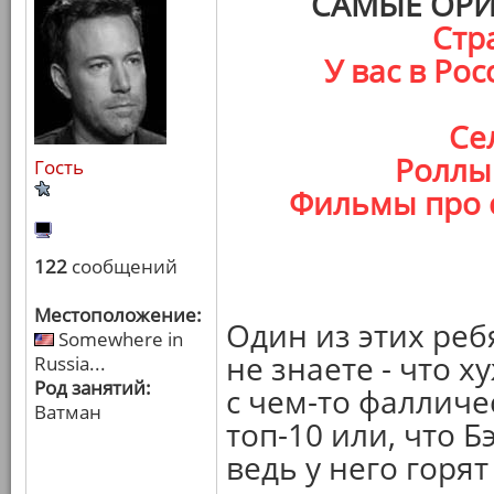
САМЫЕ ОР
Стр
У вас в Ро
Се
Роллы 
Гость
Фильмы про 
122
сообщений
Местоположение:
Один из этих реб
Somewhere in
не знаете - что ху
Russia...
Род занятий:
с чем-то фалличе
Ватман
топ-10 или, что Б
ведь у него горят