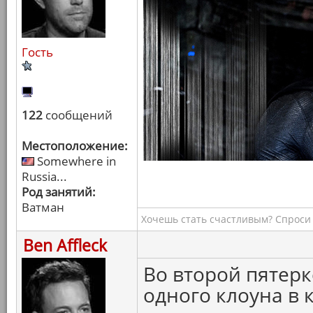
Гость
122
сообщений
Местоположение:
Somewhere in
Russia...
Род занятий:
Ватман
Хочешь стать счастливым? Спроси 
Ben Affleck
Во второй пятерк
одного клоуна в 