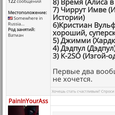
8) Время (Алиса в
122
сообщений
7) Чиррут Имве (
Местоположение:
Истории)
Somewhere in
6)Кристиан Вульф 
Russia...
Род занятий:
хороший, суперс
Ватман
5) Джимми (Хардк
4) Дэдпул (Дэдпу
3) K-2SO (Изгой-
Первые два вообщ
не хочется.
Хочешь стать счастливым? Спроси 
PainInYourAss