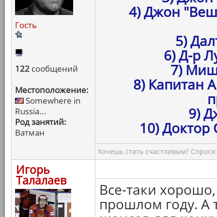
4) Джон "Веш
Гость
5) Да
6) Д-р 
7) Миш
122
сообщений
8) Капитан 
Местоположение:
п
Somewhere in
9) Д
Russia...
Род занятий:
10) Доктор
Ватман
Хочешь стать счастливым? Спроси 
Игорь
Талалаев
Все-таки хорошо,
прошлом году. А 