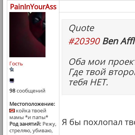
PainInYourAss
Quote
#20390
Ben Affl
Оба мои проект
Гость
Где твой второ
тебя НЕТ.
98
сообщений
Местоположение:
койка твоей
мамы *и папы*
Я бы похлопал тв
Род занятий:
Режу,
стреляю, убиваю,