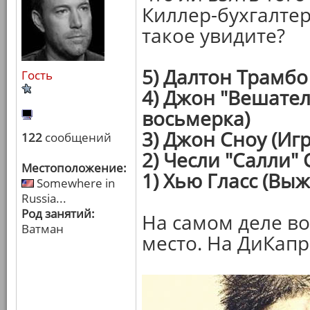
Киллер-бухгалтер-
такое увидите?
5) Далтон Трамбо
Гость
4) Джон "Вешател
восьмерка)
3) Джон Сноу (Иг
122
сообщений
2) Чесли "Салли"
Местоположение:
1) Хью Гласс (Вы
Somewhere in
Russia...
Род занятий:
На самом деле во
Ватман
место. На ДиКап