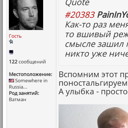
Quote
#20383
PainInY
Как-то раз мен
то вшивый реж
Гость
смысле зашил м
никто уже ниче
122
сообщений
Вспомним этот п
Местоположение:
Somewhere in
поностальгируем.
Russia...
А улыбка - просто
Род занятий:
Ватман