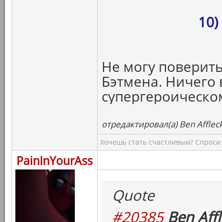
10)
Не могу поверить
Бэтмена. Ничего 
супергероическо
отредактировал(а) Ben Afflec
Хочешь стать счастливым? Спроси 
PainInYourAss
Quote
#20385
Ben Affl