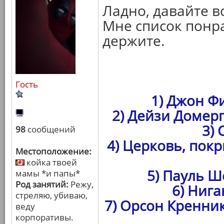
Ладно, давайте 
Мне список понра
держите.
Гость
1) Джон Ф
2) Дейзи Домер
3)
98
сообщений
4) Церковь, пок
Местоположение:
койка твоей
5) Пауль Ш
мамы *и папы*
Род занятий:
Режу,
6) Нига
стреляю, убиваю,
7) Орсон Кренник
веду
корпоративы.