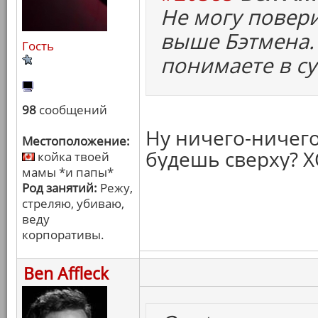
Не могу повери
выше Бэтмена.
Гость
понимаете в с
98
сообщений
Ну ничего-ничего
Местоположение:
будешь сверху? 
койка твоей
мамы *и папы*
Род занятий:
Режу,
стреляю, убиваю,
веду
корпоративы.
Ben Affleck