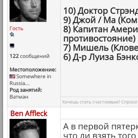
10) Доктор Стрэн
9) Джой / Ма (Ком
8) Капитан Амери
Гость
противостояние)
7) Мишель (Клове
6) Д-р Луиза Бэнк
122
сообщений
Местоположение:
Somewhere in
Russia...
Род занятий:
Ватман
Хочешь стать счастливым? Спроси 
Ben Affleck
А в первой пятер
что ли взять того