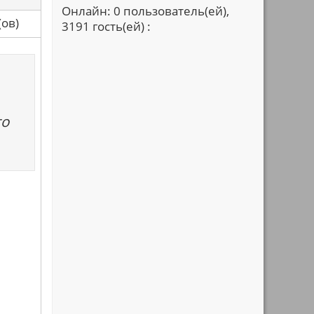
Онлайн: 0 пользователь(ей),
са(ов)
3191 гость(ей) :
го