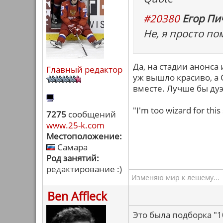
#20380
Егор Пич
Не, я просто по
Да, на стадии анонс
Главный редактор
уж вышло красиво, а 
вместе. Лучше бы дуэ
"I'm too wizard for this 
7275
сообщений
www.25-k.com
Местоположение:
Самара
Род занятий:
редактирование :)
Изменяю мир к лешему...
Ben Affleck
Это была подборка "1