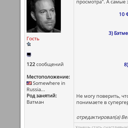
просмотра". А самые
10
3) Бэтм
Гость
122
сообщений
8
Местоположение:
Somewhere in
Russia...
Род занятий:
Не могу поверить, чт
Ватман
понимаете в суперге
отредактировал(а) Ben
Хочешь стать счастливым?