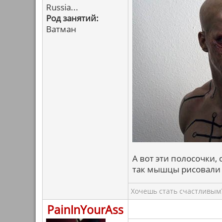
Russia...
Род занятий:
Ватман
А вот эти полосочки,
так мышцы рисовали 
Хочешь стать счастливым?
PainInYourAss