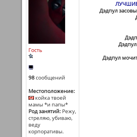
ЛУЧШИЕ
Дэдпул засовыв
Дэдп
Дэдпул
Гость
Дэдпул мочит
98
сообщений
Местоположение:
койка твоей
мамы *и папы*
Род занятий:
Режу,
стреляю, убиваю,
веду
корпоративы.