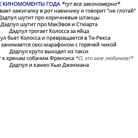
 КИНОМОМЕНТЫ ГОДА
*тут все закономерно*
ает зажигалку в рот наемнику и говорит "не глотай"
Дэдпул шутит про коричневые штанцы
Дэдпул шутит про МакЭвоя и Стюарта
Дэдпул трогает Колосса за яйца
ул бьет Колосса и превращается в Ти-Рекса
 занимается секс-марафоном с горячей чикой
Дэдпул круто выходит из такси
 к хренам собачим Фрэнсиса
*О, это мое любимое!*
Дэдпул и камео Хью Джекмана