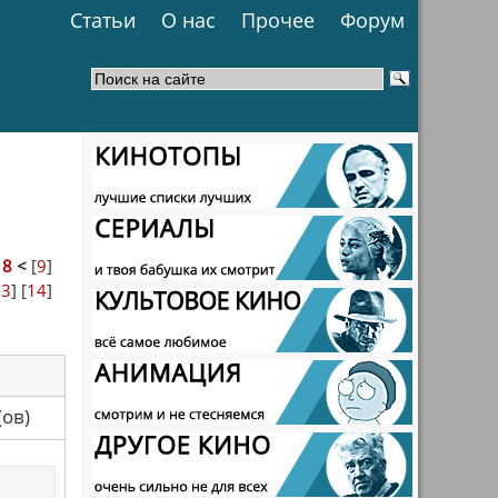
Статьи
О нас
Прочее
Форум
>
8
<
[
9
]
13
] [
14
]
са(ов)