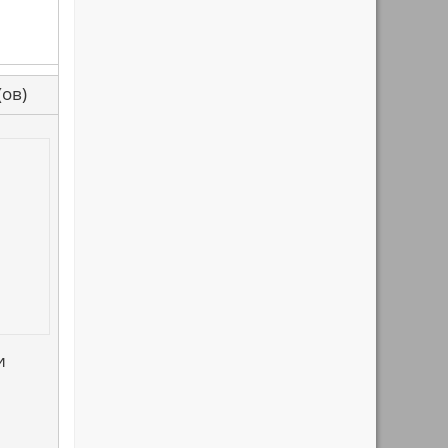
са(ов)
и