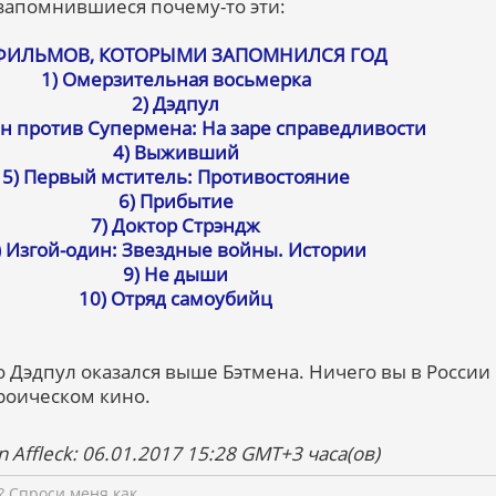
 запомнившиеся почему-то эти:
 ФИЛЬМОВ, КОТОРЫМИ ЗАПОМНИЛСЯ ГОД
1) Омерзительная восьмерка
2) Дэдпул
ен против Супермена: На заре справедливости
4) Выживший
5) Первый мститель: Противостояние
6) Прибытие
7) Доктор Стрэндж
) Изгой-один: Звездные войны. Истории
9) Не дыши
10) Отряд самоубийц
о Дэдпул оказался выше Бэтмена. Ничего вы в России
роическом кино.
 Affleck: 06.01.2017 15:28 GMT+3 часа(ов)
 Спроси меня как.