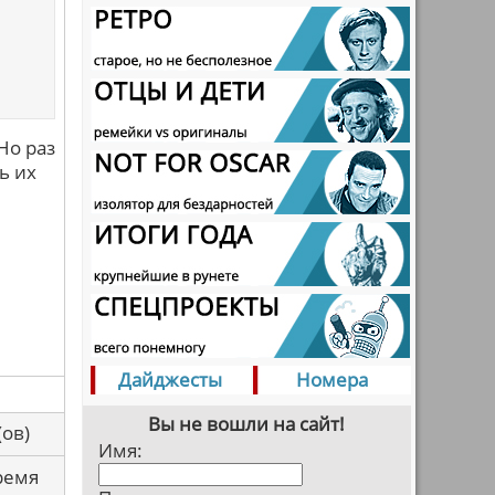
Но раз
ь их
Дайджесты
Номера
Вы не вошли на сайт!
са(ов)
Имя:
ремя