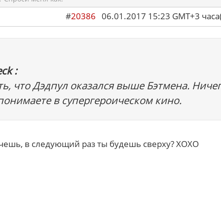
#
20386
06.01.2017 15:23 GMT+3 ча
ck :
ть, что Дэдпул оказался выше Бэтмена. Ниче
 понимаете в супергероическом кино.
очешь, в следующий раз ты будешь сверху? XOXO