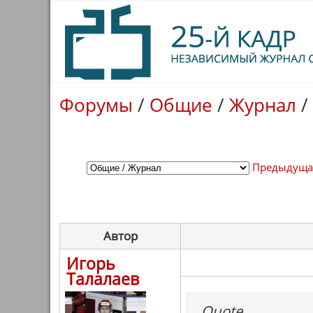
Форумы
/
Общие
/
Журнал
/
Предыдуща
Автор
Игорь
Талалаев
Quote