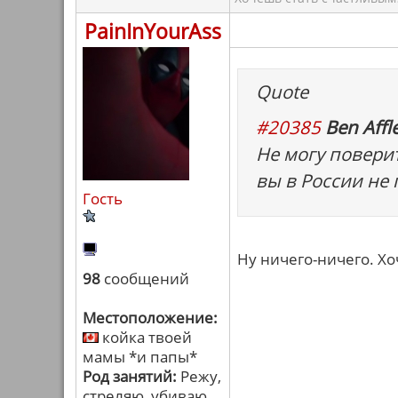
PainInYourAss
Quote
#20385
Ben Affle
Не могу повери
вы в России не
Гость
Ну ничего-ничего. Х
98
сообщений
Местоположение:
койка твоей
мамы *и папы*
Род занятий:
Режу,
стреляю, убиваю,