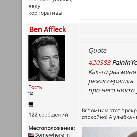
веду
корпоративы.
Ben Affleck
Quote
#20383
PainInYo
Как-то раз мен
режиссеришка. 
Гость
про него никто
Вспомним этот прекр
122
сообщений
спокойно! А улыбка - 
Местоположение:
Somewhere in