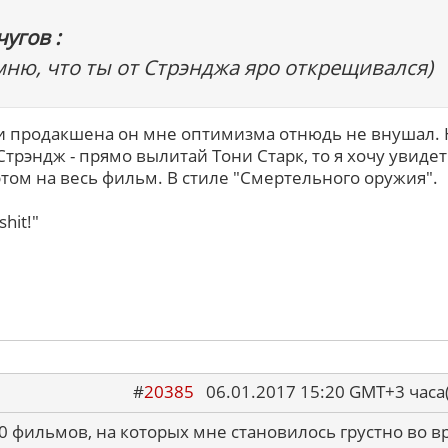
угов :
мню, что ты от Стрэнджа яро открещивался)
а и продакшена он мне оптимизма отнюдь не внушал. 
Стрэндж - прямо вылитай Тони Старк, то я хочу увидет
том на весь фильм. В стиле "Смертельного оружия".
shit!"
#
20385
06.01.2017 15:20 GMT+3 ча
0 фильмов, на которых мне становилось грустно во в