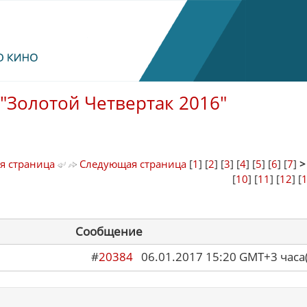
"Золотой Четвертак 2016"
я страница
Следующая страница
[
1
] [
2
] [
3
] [
4
] [
5
] [
6
] [
7
]
[
10
] [
11
] [
12
] [
Сообщение
#
20384
06.01.2017 15:20 GMT+3 ча