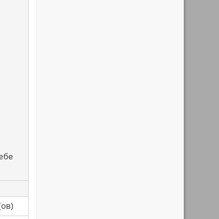
тебе
са(ов)