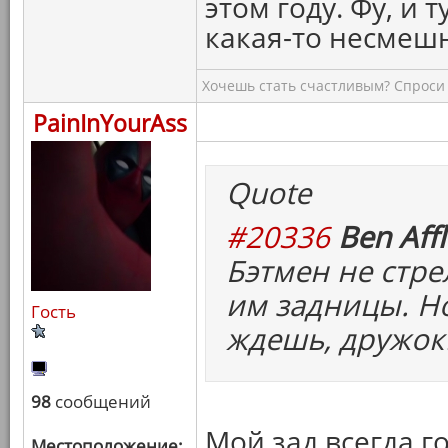
этом году. Фу, и т
какая-то несмеш
Хочешь стать счастливым? Спроси 
PainInYourAss
Quote
#20336
Ben Affl
Бэтмен не стре
им задницы. Но
Гость
ждешь, дружок
98
сообщений
Мой зад всегда г
Местоположение: