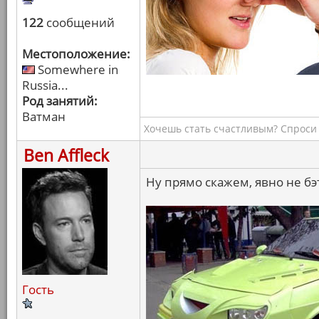
122
сообщений
Местоположение:
Somewhere in
Russia...
Род занятий:
Ватман
Хочешь стать счастливым? Спроси 
Ben Affleck
Ну прямо скажем, явно не б
Гость