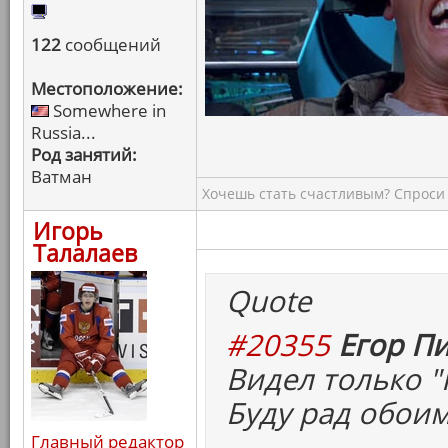
122
сообщений
Местоположение:
Somewhere in
Russia...
Род занятий:
Ватман
Хочешь стать счастливым? Спроси 
Игорь
Талалаев
Quote
#20355
Егор Пи
Видел только "
Буду рад обоим
Главный редактор