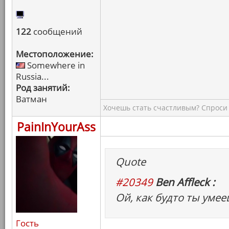
122
сообщений
Местоположение:
Somewhere in
Russia...
Род занятий:
Ватман
Хочешь стать счастливым? Спроси 
PainInYourAss
Quote
#20349
Ben Affleck :
Ой, как будто ты умее
Гость