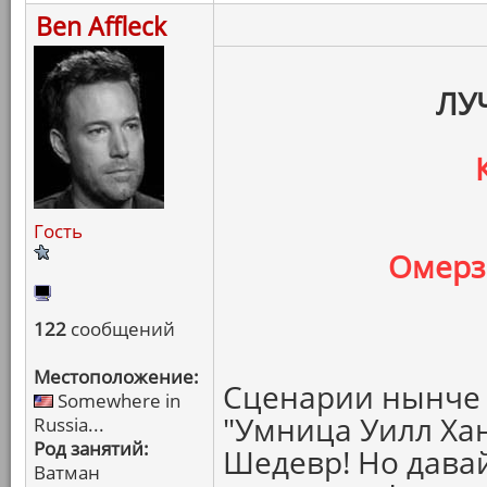
Ben Affleck
ЛУ
Гость
Омерз
122
сообщений
Местоположение:
Сценарии нынче у
Somewhere in
"Умница Уилл Хан
Russia...
Род занятий:
Шедевр! Но давай
Ватман