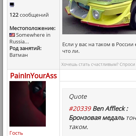
122
сообщений
Местоположение:
Somewhere in
Russia...
Если у вас на таком в России 
Род занятий:
что ли.
Ватман
Хочешь стать счастливым? Спроси 
PainInYourAss
Quote
#20339
Ben Affleck :
Бронзовая медаль
тон
таком.
Гость