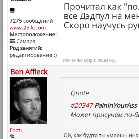
Прочитал как "по
все Дэдпул на ме
7275
сообщений
Скоро научусь руг
www.25-k.com
Местоположение:
Самара
Род занятий:
редактирование :)
Изменяю мир к лешему...
Ben Affleck
Quote
#20347
PainInYourAss 
Может присунем по-б
Гость
Ой, как будто ты умеешь ина