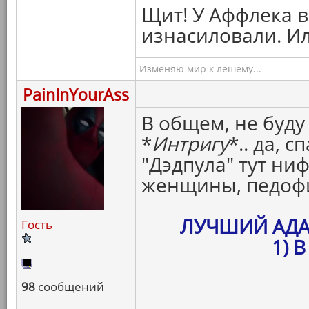
Щит! У Аффлека в
изнасиловали. И
Изменяю мир к лешему...
PainInYourAss
В общем, не буду
*
Интригу
*.. да, 
"Дэдпула" тут ни
женщины, педофи
ЛУЧШИЙ АД
Гость
1) 
98
сообщений