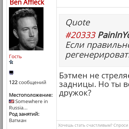
Ben Affleck
Quote
#20333
PainInY
Если правильн
регенерироват
Гость
Бэтмен не стреля
задницы. Но ты в
122
сообщений
дружок?
Местоположение:
Somewhere in
Russia...
Род занятий:
Ватман
Хочешь стать счастливым? Спроси 