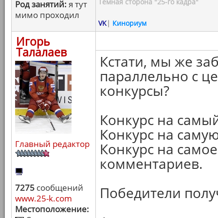
Темная сторона "25-го кадра"
Род занятий:
я тут
мимо проходил
VK
|
Кинориум
Игорь
Талалаев
Кстати, мы же за
параллельно с ц
конкурсы?
Конкурс на самы
Конкурс на саму
Главный редактор
Конкурс на само
комментариев.
7275
сообщений
Победители получ
www.25-k.com
Местоположение: