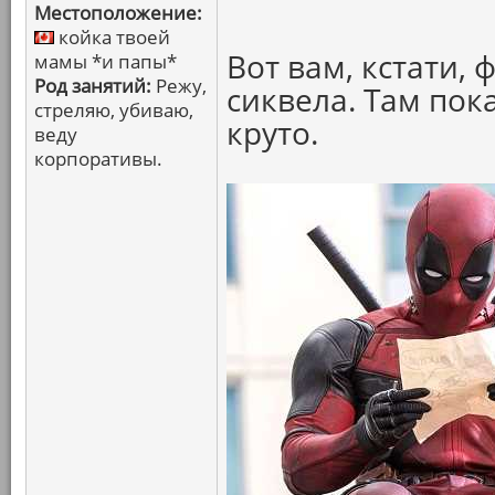
Местоположение:
койка твоей
Вот вам, кстати,
мамы *и папы*
Род занятий:
Режу,
сиквела. Там пока
стреляю, убиваю,
круто.
веду
корпоративы.