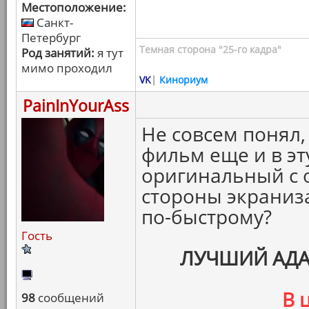
Местоположение:
Санкт-
Петербург
Темная сторона "25-го кадра"
Род занятий:
я тут
мимо проходил
VK
|
Кинориум
PainInYourAss
Не совсем понял,
фильм еще и в э
оригинальный с о
стороны экраниз
по-быстрому?
Гость
ЛУЧШИЙ АД
В 
98
сообщений