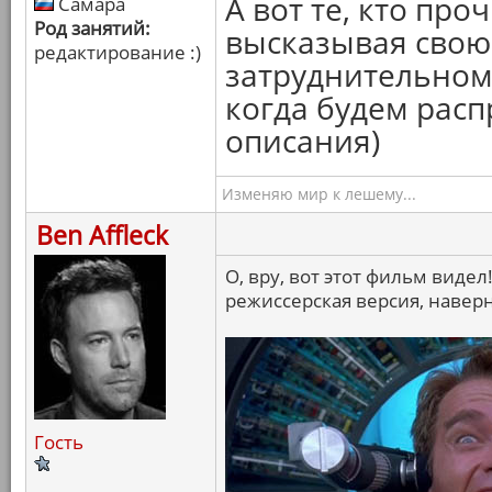
А вот те, кто про
Самара
Род занятий:
высказывая свою 
редактирование :)
затруднительном
когда будем рас
описания)
Изменяю мир к лешему...
Ben Affleck
О, вру, вот этот фильм видел
режиссерская версия, наверн
Гость