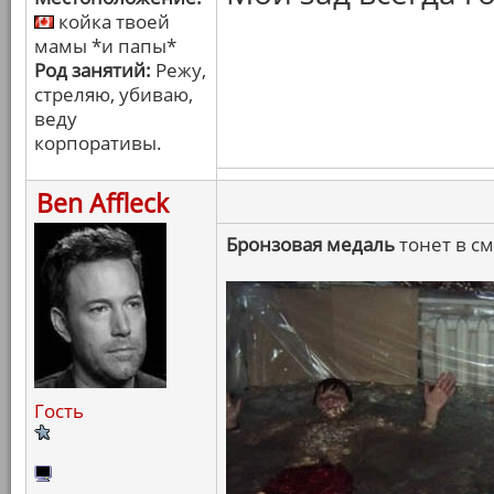
койка твоей
мамы *и папы*
Род занятий:
Режу,
стреляю, убиваю,
веду
корпоративы.
Ben Affleck
Бронзовая медаль
тонет в с
Гость