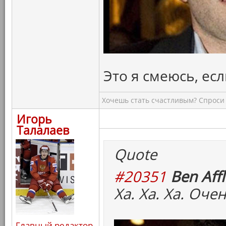
Это я смеюсь, есл
Хочешь стать счастливым? Спроси 
Игорь
Талалаев
Quote
#20351
Ben Affl
Ха. Ха. Ха. Оч
Главный редактор