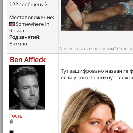
122
сообщений
Местоположение:
Somewhere in
Russia...
Род занятий:
Ватман
Хочешь стать счастливым? Спроси 
Ben Affleck
Тут зашифровано название 
если у кого возникнут сложн
Гость