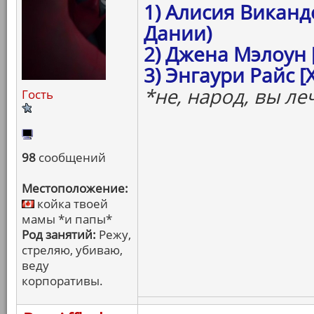
1) Алисия Виканд
Дании)
2) Джена Мэлоун 
3) Энгаури Райс 
*не, народ, вы ле
Гость
98
сообщений
Местоположение:
койка твоей
мамы *и папы*
Род занятий:
Режу,
стреляю, убиваю,
веду
корпоративы.