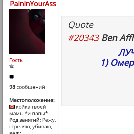
PainInYourAss
Quote
#20343
Ben Affl
ЛУ
Гость
1) Омер
98
сообщений
Местоположение:
койка твоей
мамы *и папы*
Род занятий:
Режу,
стреляю, убиваю,
веду