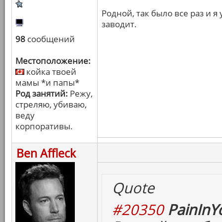
Родной, так было все раз и 
заводит.
98
сообщений
Местоположение:
койка твоей
мамы *и папы*
Род занятий:
Режу,
стреляю, убиваю,
веду
корпоративы.
Ben Affleck
Quote
#20350
PainInY