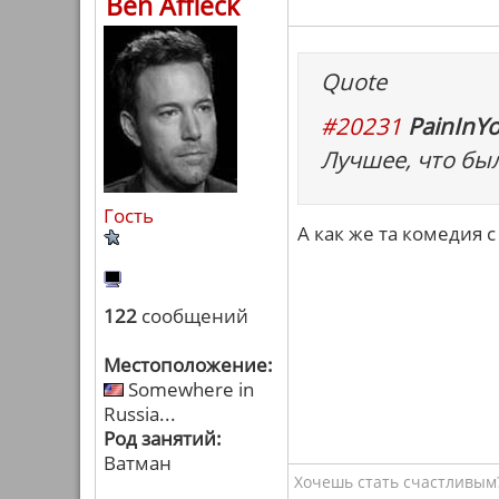
Ben Affleck
Quote
#20231
PainInYo
Лучшее, что был
Гость
А как же та комедия с
122
сообщений
Местоположение:
Somewhere in
Russia...
Род занятий:
Ватман
Хочешь стать счастливым?