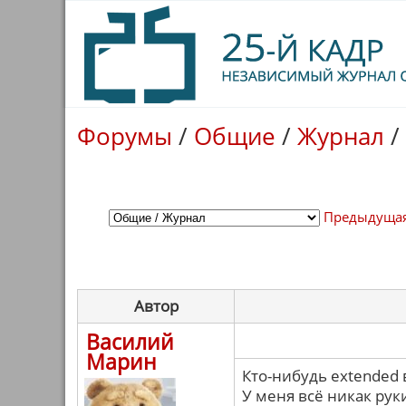
Форумы
/
Общие
/
Журнал
/
Предыдущая
Автор
Василий
Марин
Кто-нибудь extended
У меня всё никак руки