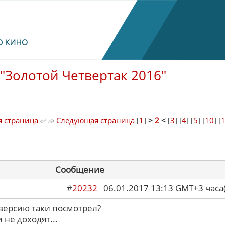
"Золотой Четвертак 2016"
 страница
Следующая страница
[
1
]
>
2
<
[
3
] [
4
] [
5
] [
10
] [
Сообщение
#
20232
06.01.2017 13:13 GMT+3 ча
 версию таки посмотрел?
 не доходят...