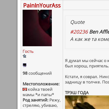
PainInYourAss
Quote
#20236
Ben Affle
А как же та ком
Гость
Я думал мы сейчас о 
был хорош, приятель
98
сообщений
Кстати, я соврал. Ни
задницу в толчке. По
Местоположение:
койка твоей
ТРЭШ ГОДА
мамы *и папы*
Род занятий:
Режу,
стреляю, убиваю,