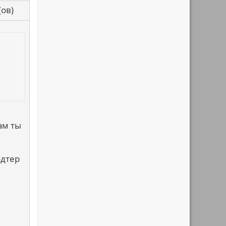
са(ов)
ам ты
одтер