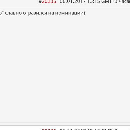
#
20235
06.01.2017 13:15 GMT+3 ча
о" славно отразился на номинации)