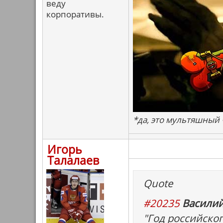
веду
корпоративы.
*да, это мультяшный
Игорь
Талалаев
Quote
#20235
Василий
"Год российско