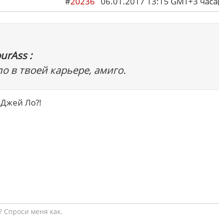
#
20236
06.01.2017 13:15 GMT+3 ча
urAss :
о в твоей карьере, амиго.
 Джей Ло?!
 Спроси меня как.