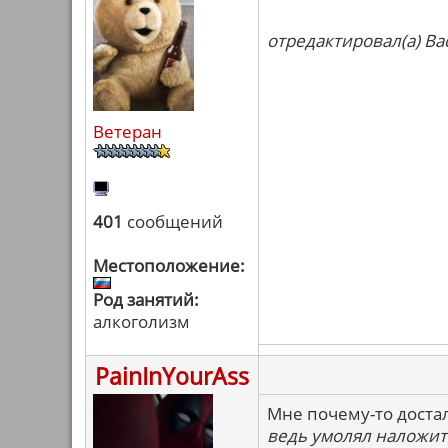
отредактировал(а) Ва
Ветеран
401
сообщений
Местоположение:
Род занятий:
алкоголизм
PainInYourAss
Мне почему-то достал
ведь умолял наложит