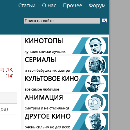
Статьи
О нас
Прочее
Форум
12
] [
13
]
[
14
]
са(ов)