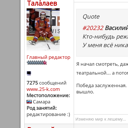
Талалаев
Quote
#20232
Василий
Кто-нибудь реж
У меня всё никак
Главный редактор
Я начал смотреть, даж
театральной... а пот
7275
сообщений
Победа заслуженная.
www.25-k.com
вышло.
Местоположение:
Самара
Род занятий:
редактирование :)
Изменяю мир к лешему...