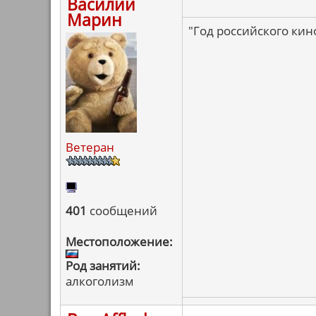
Василий
Марин
"Год российского кин
Ветеран
401
сообщений
Местоположение:
Род занятий:
алкоголизм