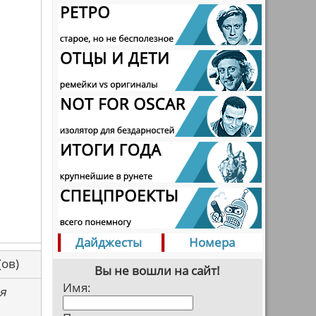
Дайджесты
Номера
са(ов)
Вы не вошли на сайт!
Имя:
я