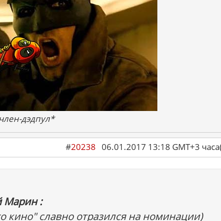
 член-дэдпул*
#
20238
06.01.2017 13:18 GMT+3 ча
 Марин :
го кино" славно отразился на номинации)