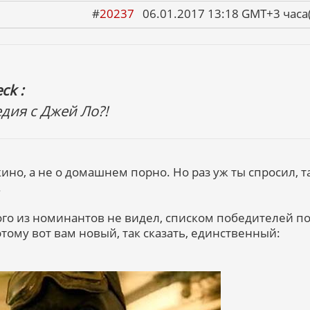
#
20237
06.01.2017 13:18 GMT+3 ча
ck :
едия с Джей Ло?!
кино, а не о домашнем порно. Но раз уж ты спросил, т
.
кого из номинантов не видел, списком победителей п
этому вот вам новый, так сказать, единственный: