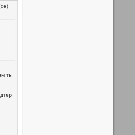
са(ов)
ам ты
одтер