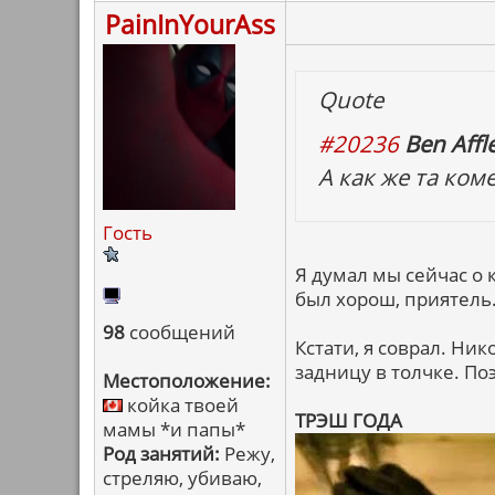
PainInYourAss
Quote
#20236
Ben Affle
А как же та ком
Гость
Я думал мы сейчас о 
был хорош, приятель
98
сообщений
Кстати, я соврал. Ни
задницу в толчке. По
Местоположение:
койка твоей
ТРЭШ ГОДА
мамы *и папы*
Род занятий:
Режу,
стреляю, убиваю,