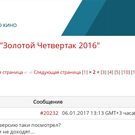
"Золотой Четвертак 2016"
 страница
Следующая страница
[
1
]
>
2
<
[
3
] [
4
] [
5
] [
10
] [
Сообщение
#
20232
06.01.2017 13:13 GMT+3 ча
 версию таки посмотрел?
 не доходят...