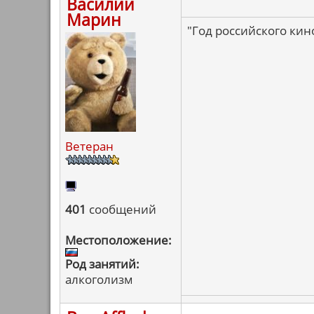
Василий
Марин
"Год российского кин
Ветеран
401
сообщений
Местоположение:
Род занятий:
алкоголизм