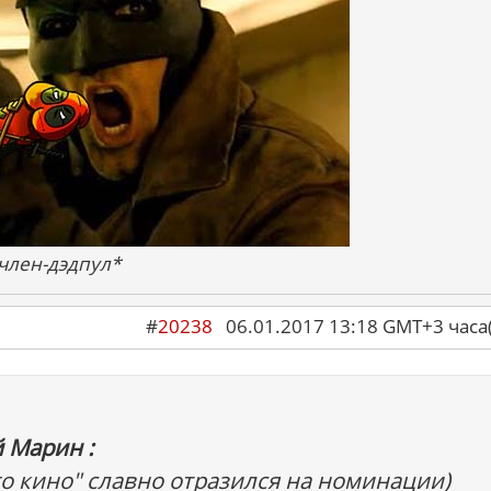
 член-дэдпул*
#
20238
06.01.2017 13:18 GMT+3 ча
 Марин :
го кино" славно отразился на номинации)