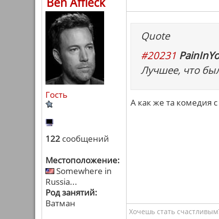
Ben Affleck
Quote
#20231
PainInYo
Лучшее, что был
Гость
А как же та комедия с
122
сообщений
Местоположение:
Somewhere in
Russia...
Род занятий:
Ватман
Хочешь стать счастливым?