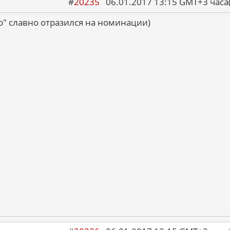
#
20235
06.01.2017 13:15 GMT+3 ча
о" славно отразился на номинации)