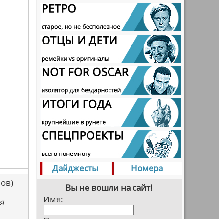
Дайджесты
Номера
са(ов)
Вы не вошли на сайт!
Имя:
я