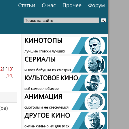
Статьи
О нас
Прочее
Форум
12
] [
13
]
[
14
]
са(ов)