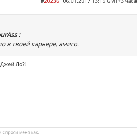
#
20236
06.01.2017 13:15 GMT+3 ча
urAss :
о в твоей карьере, амиго.
 Джей Ло?!
 Спроси меня как.