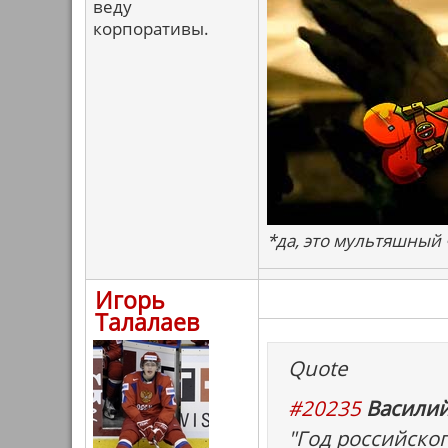
веду
корпоративы.
*да, это мультяшный
Игорь
Талалаев
Quote
#20235
Василий
"Год российско