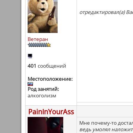
отредактировал(а) Ва
Ветеран
401
сообщений
Местоположение:
Род занятий:
алкоголизм
PainInYourAss
Мне почему-то достал
ведь умолял наложит