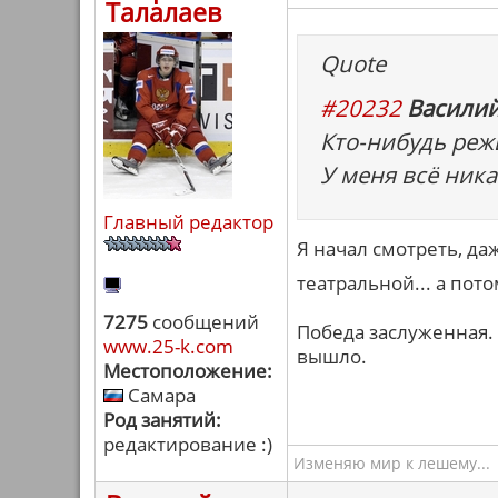
Талалаев
Quote
#20232
Василий
Кто-нибудь реж
У меня всё никак
Главный редактор
Я начал смотреть, даж
театральной... а пот
7275
сообщений
Победа заслуженная.
www.25-k.com
вышло.
Местоположение:
Самара
Род занятий:
редактирование :)
Изменяю мир к лешему...