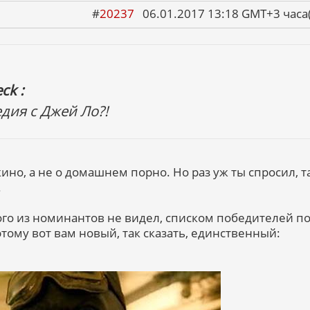
#
20237
06.01.2017 13:18 GMT+3 ча
ck :
едия с Джей Ло?!
кино, а не о домашнем порно. Но раз уж ты спросил, т
.
кого из номинантов не видел, списком победителей п
этому вот вам новый, так сказать, единственный: