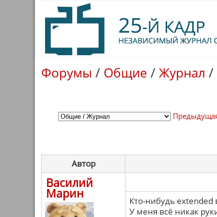
Форумы
/
Общие
/
Журнал
/
Предыдущая
Автор
Василий
Марин
Кто-нибудь extended
У меня всё никак руки