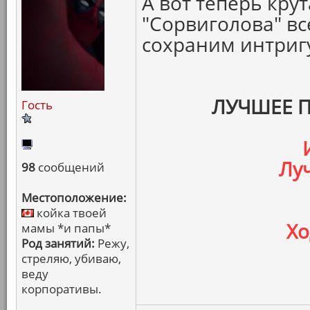
А вот теперь кру
"Сорвиголова" вс
сохраним интригу,
ЛУЧШЕЕ 
Гость
Лу
98
сообщений
Местоположение:
койка твоей
Хо
мамы *и папы*
Род занятий:
Режу,
стреляю, убиваю,
веду
корпоративы.