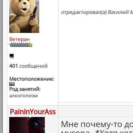
отредактировал(а) Василий М
Ветеран
401
сообщений
Местоположение:
Род занятий:
алкоголизм
PainInYourAss
Мне почему-то до
мусора.
*Хотя ког