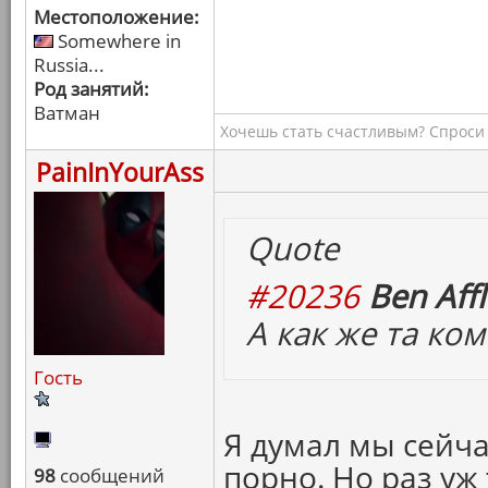
Местоположение:
Somewhere in
Russia...
Род занятий:
Ватман
Хочешь стать счастливым? Спроси 
PainInYourAss
Quote
#20236
Ben Affl
А как же та ко
Гость
Я думал мы сейча
порно. Но раз уж
98
сообщений