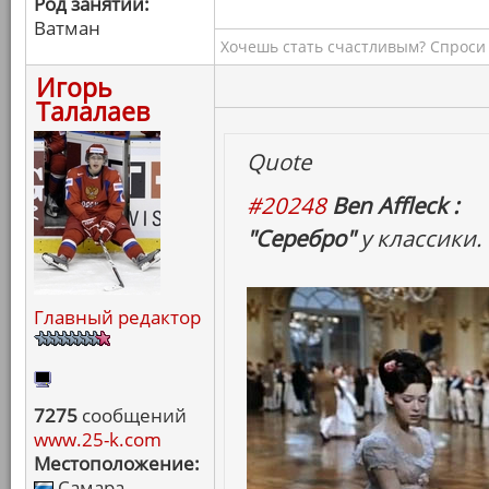
Род занятий:
Ватман
Хочешь стать счастливым? Спроси 
Игорь
Талалаев
Quote
#20248
Ben Affleck :
"Серебро"
у классики.
Главный редактор
7275
сообщений
www.25-k.com
Местоположение:
Самара