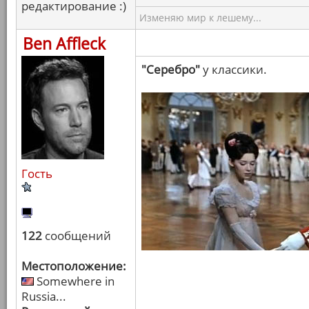
редактирование :)
Изменяю мир к лешему...
Ben Affleck
"Серебро"
у классики.
Гость
122
сообщений
Местоположение:
Somewhere in
Russia...