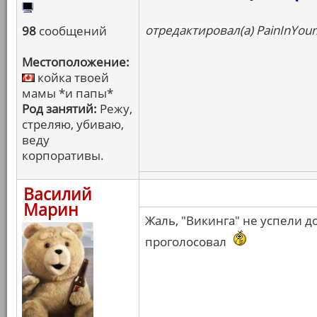
отредактировал(а) PainInYour
98
сообщений
Местоположение:
койка твоей
мамы *и папы*
Род занятий:
Режу,
стреляю, убиваю,
веду
корпоративы.
Василий
Марин
Жаль, "Викинга" не успели до
проголосовал