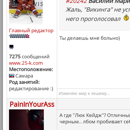
#20242
Василий Мари
Жаль, "Викинга" не ус
него проголосовал
Главный редактор
Ты делаешь мне больно)
7275
сообщений
www.25-k.com
Местоположение:
Самара
Род занятий:
редактирование :)
Изменяю мир к лешему...
PainInYourAss
А где "Люк Кейдж"? Отличны
черным.. лбом пробивает себ