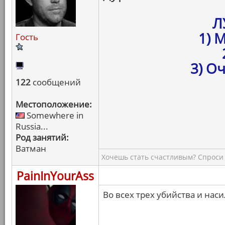
Л
1) 
Гость
3) О
122
сообщений
Местоположение:
Somewhere in
Russia...
Род занятий:
Ватман
Хочешь стать счастливым? Спроси 
PainInYourAss
Во всех трех убийства и наси