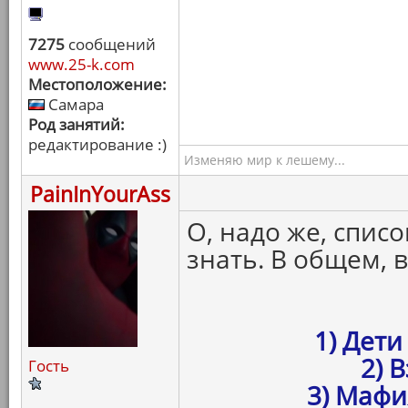
7275
сообщений
www.25-k.com
Местоположение:
Самара
Род занятий:
редактирование :)
Изменяю мир к лешему...
PainInYourAss
О, надо же, списо
знать. В общем, 
1) Дет
2) 
Гость
3) Мафи