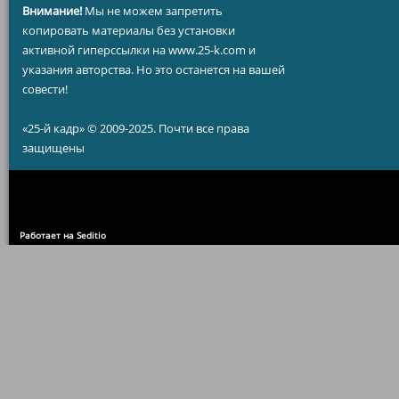
Внимание!
Мы не можем запретить
копировать материалы без установки
активной гиперссылки на www.25-k.com и
указания авторства. Но это останется на вашей
совести!
«25-й кадр» © 2009-2025. Почти все права
защищены
Работает на Seditio