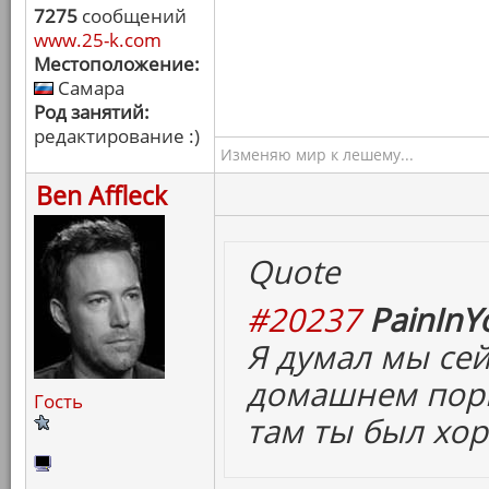
7275
сообщений
www.25-k.com
Местоположение:
Самара
Род занятий:
редактирование :)
Изменяю мир к лешему...
Ben Affleck
Quote
#20237
PainInY
Я думал мы сей
домашнем порн
Гость
там ты был хор