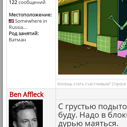
122
сообщений
Местоположение:
Somewhere in
Russia...
Род занятий:
Ватман
Хочешь стать счастливым? Спроси 
Ben Affleck
С грустью подыто
буду. Надо в блок
дурью маяться.