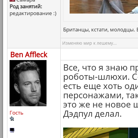
Род занятий:
редактирование :)
Британцы, кстати, молодцы. Б
Изменяю мир к лешему...
Ben Affleck
Все, что я знаю 
роботы-шлюхи. С
есть еще хоть од
персонажами, так 
это же не новое 
Дэдпул делал.
Гость