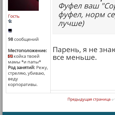
Фуфел ваш "Сор
фуфел, норм с
Гость
лучше)
98
сообщений
Парень, я не зна
Местоположение:
все меньше.
койка твоей
мамы *и папы*
Род занятий:
Режу,
стреляю, убиваю,
веду
корпоративы.
Предыдущая страница