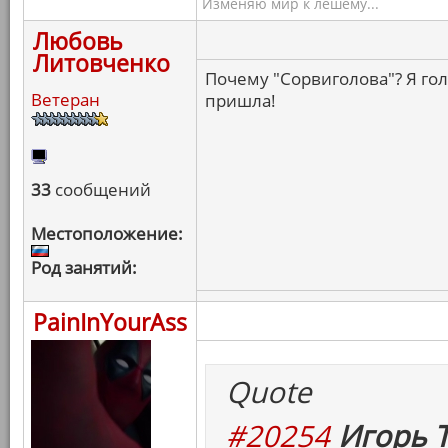
Изменяю мир к лешему...
Любовь
Литовченко
Почему "Сорвиголова"? Я гол
Ветеран
пришла!
33
сообщений
Местоположение:
Род занятий:
PainInYourAss
Quote
#20254
Игорь Т