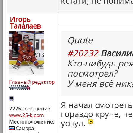
кстати, не поним
Игорь
Талалаев
Quote
#20232
Васили
Кто-нибудь ре
посмотрел?
У меня всё ника
Главный редактор
Я начал смотреть
7275
сообщений
гораздо круче, че
www.25-k.com
уснул.
Местоположение:
Самара