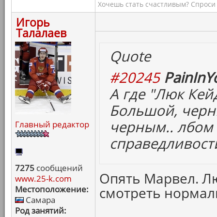
Хочешь стать счастливым? Спроси 
Игорь
Талалаев
Quote
#20245
PainInY
А где "Люк Кей
Большой, черн
черным.. лбом 
Главный редактор
справедливости
7275
сообщений
Опять Марвел. Лю
www.25-k.com
Местоположение:
смотреть нормал
Самара
Род занятий: