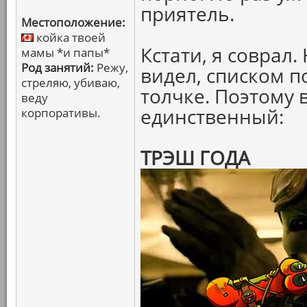
приятель.
Местоположение:
койка твоей
Кстати, я соврал
мамы *и папы*
Род занятий:
Режу,
видел, списком п
стреляю, убиваю,
толчке. Поэтому в
веду
единственный:
корпоративы.
ТРЭШ ГОДА