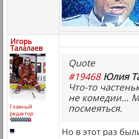
Игорь
Талалаев
Quote
#19468
Юлия Та
Что-то частень
не комедии... 
посмеяться.
Главный
редактор
Но в этот раз был