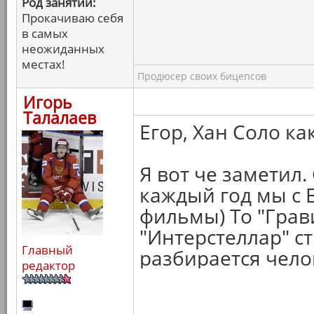
Род занятий:
Прокачиваю себя
в самых
неожиданных
местах!
Продюсер своих бицепсов
Игорь
Талалаев
Егор, Хан Соло ка
Я вот че заметил.
каждый год мы с 
фильмы) То "Грави
"Интерстеллар" ст
Главный
разбирается челов
редактор