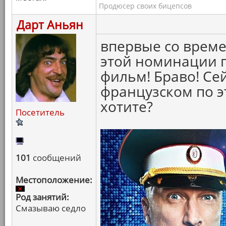
Продюсер своих бицепсов
Дарт Аньян
впервые со време
этой номинации 
фильм! Браво! Се
французском по э
хотите?
Посетитель
101
сообщений
Местоположение:
Род занятий:
Смазываю седло