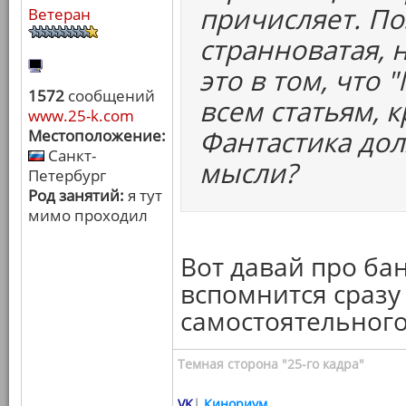
причисляет. По
Ветеран
странноватая, н
это в том, что
1572
сообщений
всем статьям, 
www.25-k.com
Фантастика дол
Местоположение:
Санкт-
мысли?
Петербург
Род занятий:
я тут
мимо проходил
Вот давай про бан
вспомнится сразу 
самостоятельного
Темная сторона "25-го кадра"
VK
|
Кинориум