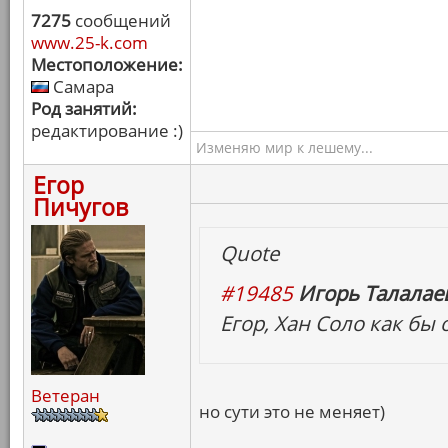
7275
сообщений
www.25-k.com
Местоположение:
Самара
Род занятий:
редактирование :)
Изменяю мир к лешему...
Егор
Пичугов
Quote
#19485
Игорь Талалаев
Егор, Хан Соло как бы 
Ветеран
но сути это не меняет)