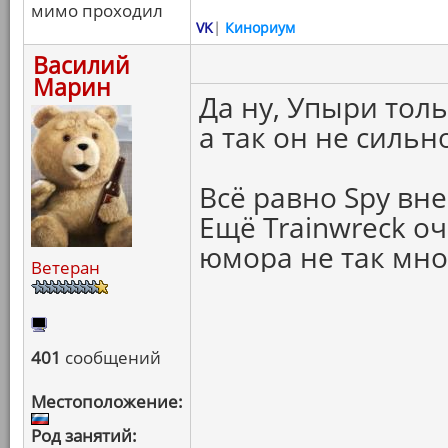
мимо проходил
VK
|
Кинориум
Василий
Марин
Да ну, Упыри тол
а так он не сильн
Всё равно Spy вн
Ещё Trainwreck о
юмора не так мно
Ветеран
401
сообщений
Местоположение:
Род занятий: