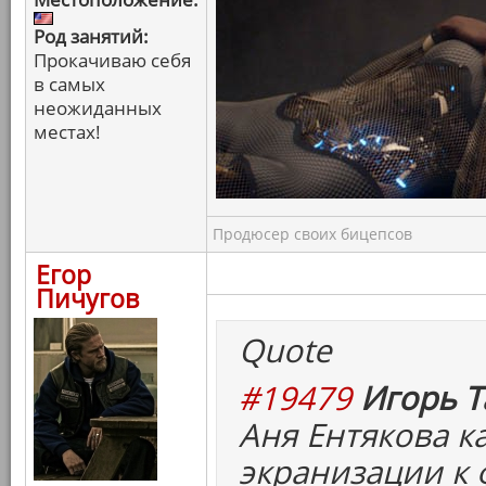
Род занятий:
Прокачиваю себя
в самых
неожиданных
местах!
Продюсер своих бицепсов
Егор
Пичугов
Quote
#19479
Игорь Т
Аня Ентякова ка
экранизации к 