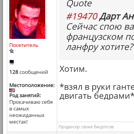
Quote
#19470
Дарт Ан
Сейчас спою ва
французском по
ланфру хотите?
Посетитель
Хотим.
128
сообщений
*взял в руки гант
Местоположение:
двигать бедрами
Род занятий:
Прокачиваю себя
в самых
неожиданных
местах!
Продюсер своих бицепсов