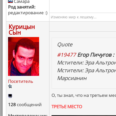
Самара
Род занятий:
редактирование :)
Изменяю мир к лешему...
Курицын
Сын
Quote
#19477
Егор Пичугов :
Мстители: Эра Альтро
Мстители: Эра Альтро
Марсианин
Посетитель
О, ты знал, что на третьем ме
128
сообщений
ТРЕТЬЕ МЕСТО
Местоположение: