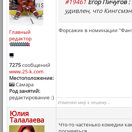
#19461
Егор Пичугов :
удивлен, что Кингсмэн
Форсажик в номинации "Фанта
Главный
редактор
7275
сообщений
www.25-k.com
Местоположение:
Самара
Род занятий:
редактирование :)
Изменяю мир к лешему...
Юлия
Талалаева
Что-то частенько комедии как
посмеяться.