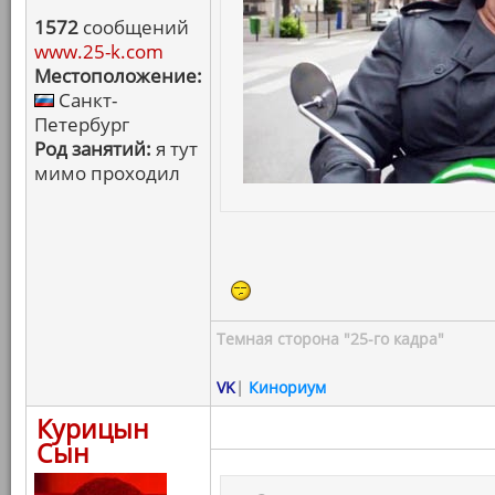
1572
сообщений
www.25-k.com
Местоположение:
Санкт-
Петербург
Род занятий:
я тут
мимо проходил
Темная сторона "25-го кадра"
VK
|
Кинориум
Курицын
Сын