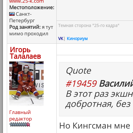
www.25-k.com
Местоположение:
Санкт-
Петербург
Темная сторона "25-го кадра"
Род занятий:
я тут
мимо проходил
VK
|
Кинориум
Игорь
Талалаев
Quote
#19459
Василий
В этот раз экшн
добротная, без
Главный
редактор
Но Кингсман мне 