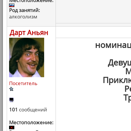
Местоположение:
Род занятий:
алкоголизм
Дарт Аньян
номина
Девуш
М
Прикл
Посетитель
Р
Т
101
сообщений
Местоположение: