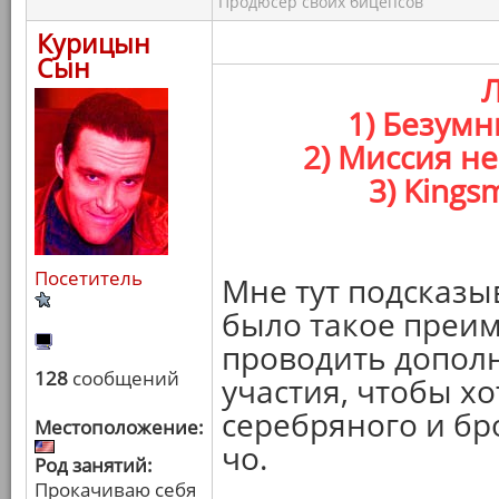
Продюсер своих бицепсов
Курицын
Сын
1) Безумн
2) Миссия н
3) Kings
Посетитель
Мне тут подсказы
было такое преим
проводить дополн
128
сообщений
участия, чтобы хо
серебряного и бр
Местоположение:
чо.
Род занятий:
Прокачиваю себя