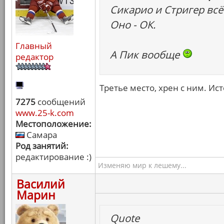
Сикарио и Стригер всё
Оно - ОК.
Главный
А Пик вообще
редактор
Третье место, хрен с ним. Ис
7275
сообщений
www.25-k.com
Местоположение:
Самара
Род занятий:
редактирование :)
Изменяю мир к лешему...
Василий
Марин
Quote