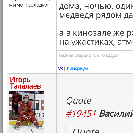
дома, ночью, оди
мимо проходил
медведя рядом да
а в кинозале же 
на ужастиках, ат
Темная сторона "25-го кадра"
VK
|
Кинориум
Игорь
Талалаев
Quote
#19451
Василий
Quote