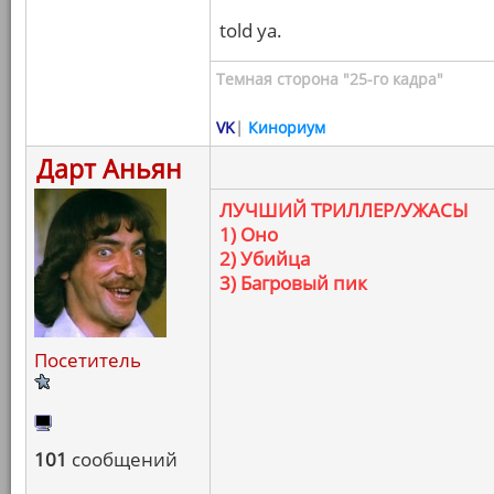
told ya.
Темная сторона "25-го кадра"
VK
|
Кинориум
Дарт Аньян
ЛУЧШИЙ ТРИЛЛЕР/УЖАСЫ
1) Оно
2) Убийца
3) Багровый пик
Посетитель
101
сообщений