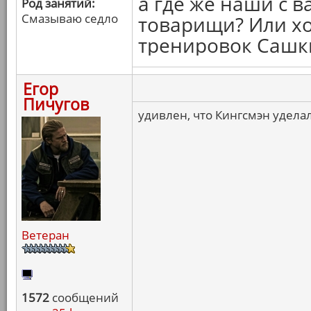
а где же наши с 
Род занятий:
Смазываю седло
товарищи? Или хо
тренировок Сашк
Егор
Пичугов
удивлен, что Кингсмэн удела
Ветеран
1572
сообщений