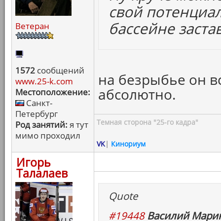
свой потенциал
бассейне заста
Ветеран
1572
сообщений
на безрыбье он вс
www.25-k.com
абсолютно.
Местоположение:
Санкт-
Петербург
Темная сторона "25-го кадра"
Род занятий:
я тут
мимо проходил
VK
|
Кинориум
Игорь
Талалаев
Quote
#19448
Василий Марин