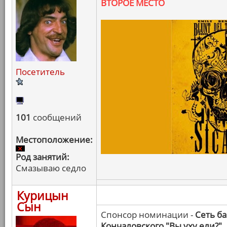
ВТОРОЕ МЕСТО
Посетитель
101
сообщений
Местоположение:
Род занятий:
Смазываю седло
Курицын
Сын
Спонсор номинации -
Сеть б
Кончаловского "Вы уху ели?"