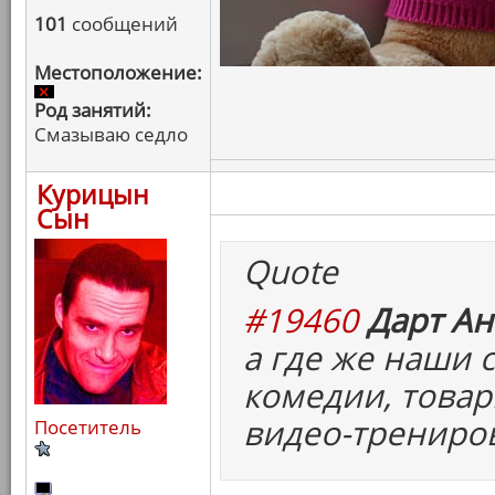
101
сообщений
Местоположение:
Род занятий:
Смазываю седло
Курицын
Сын
Quote
#19460
Дарт Ан
а где же наши
комедии, товар
видео-трениро
Посетитель