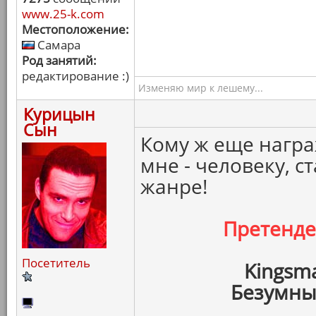
www.25-k.com
Местоположение:
Самара
Род занятий:
редактирование :)
Изменяю мир к лешему...
Курицын
Сын
Кому ж еще награ
мне - человеку, с
жанре!
Претенд
Посетитель
Kingsm
Безумны