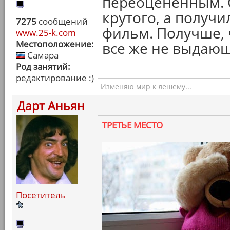
переоцененным. 
крутого, а получ
7275
сообщений
фильм. Получше, 
www.25-k.com
Местоположение:
все же не выдаю
Самара
Род занятий:
редактирование :)
Изменяю мир к лешему...
Дарт Аньян
ТРЕТЬЕ МЕСТО
Посетитель