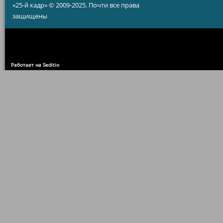
«25-й кадр» © 2009-2025. Почти все права
защищены
Работает на Seditio