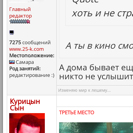
Главный
хоть и не ст
редактор
7275
сообщений
А ты в кино см
www.25-k.com
Местоположение:
Самара
А дома бывает ещ
Род занятий:
никто не услышит 
редактирование :)
Изменяю мир к лешему...
Курицын
Сын
ТРЕТЬЕ МЕСТО