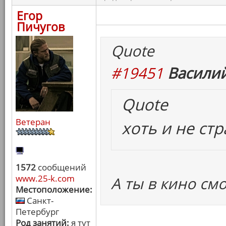
Егор
Пичугов
Quote
#19451
Василий
Quote
Ветеран
хоть и не ст
1572
сообщений
www.25-k.com
А ты в кино см
Местоположение:
Санкт-
Петербург
Род занятий:
я тут