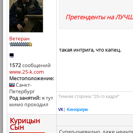
Претенденты на ЛУЧ
Ветеран
такая интрига, что капец.
1572
сообщений
www.25-k.com
Местоположение:
Санкт-
Петербург
Темная сторона "25-го кадра"
Род занятий:
я тут
мимо проходил
VK
|
Кинориум
Курицын
Сын
Супер-очевидно, даже неинте