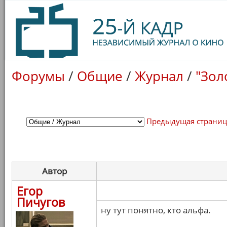
Форумы
/
Общие
/
Журнал
/
"Зол
Предыдущая страни
Автор
Егор
Пичугов
ну тут понятно, кто альфа.