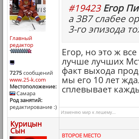
#19423
Егор Пи
а ЗВ7 слабее о
3-го эпизода то
Главный
редактор
Егор, но это ж вс
лучше лучших Мсти
факт выхода прод
7275
сообщений
мы его 10 лет жд
www.25-k.com
Местоположение:
сплевывает кажды
Самара
Род занятий:
редактирование :)
Изменяю мир к лешему...
Курицын
Сын
ВТОРОЕ МЕСТО