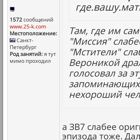
где.вашу.мат
1572
сообщений
www.25-k.com
Там, где им сам
Местоположение:
"Миссия" слабе
Санкт-
Петербург
"Мстители" сла
Род занятий:
я тут
Вероникой драл
мимо проходил
голосовал за эт
запоминающихс
нехороший чел
а ЗВ7 слабее ориг
эпизода тоже. Да