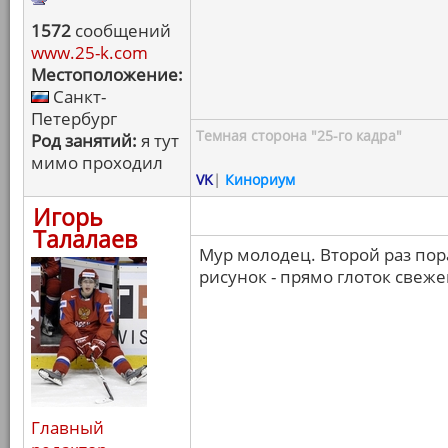
1572
сообщений
www.25-k.com
Местоположение:
Санкт-
Петербург
Темная сторона "25-го кадра"
Род занятий:
я тут
мимо проходил
VK
|
Кинориум
Игорь
Талалаев
Мур молодец. Второй раз пор
рисунок - прямо глоток свеже
Главный