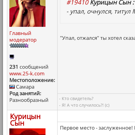
#19410
Курицын Сын :
- упал, очнулся, титул
Главный
"Упал, отжался" ты хотел сказа
модератор
231
сообщений
www.25-k.com
Местоположение:
Самара
Род занятий:
- Кто свидетель?
Разнообразный
- Я! А что случилось?! (с)
Курицын
Сын
Первое место - заслуженное! 