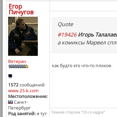
Егор
Пичугов
Quote
#19426
Игорь Талалаев
а комиксы Марвел спл
Ветеран
как будто это что-то плохое.
1572
сообщений
www.25-k.com
Местоположение:
Санкт-
Петербург
Темная сторона "25-го кадра"
Род занятий:
я тут