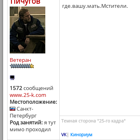
Пичугов
где.вашу.мать.Мстители.
Ветеран
1572
сообщений
www.25-k.com
Местоположение:
Санкт-
Петербург
Темная сторона "25-го кадра"
Род занятий:
я тут
мимо проходил
VK
|
Кинориум