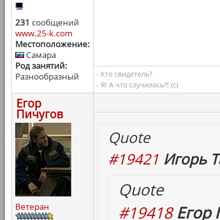
231
сообщений
www.25-k.com
Местоположение:
Самара
Род занятий:
- Кто свидетель?
Разнообразный
- Я! А что случилось?! (с)
Егор
Пичугов
Quote
#19421
Игорь Т
Quote
Ветеран
#19418
Егор 