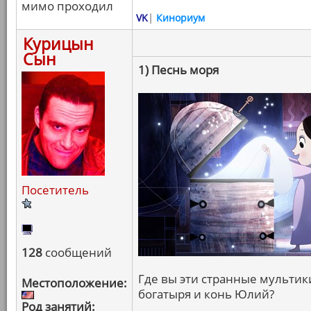
мимо проходил
VK
|
Кинориум
Курицын
Сын
1) Песнь моря
Посетитель
128
сообщений
Где вы эти странные мультики
Местоположение:
богатыря и конь Юлий?
Род занятий: