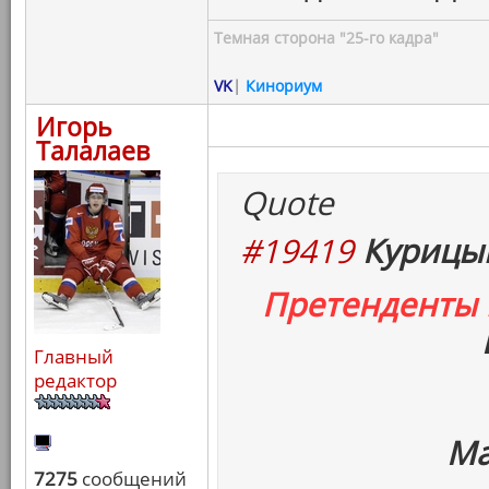
Темная сторона "25-го кадра"
VK
|
Кинориум
Игорь
Талалаев
Quote
#19419
Курицын
Претенденты
Главный
редактор
Ма
7275
сообщений