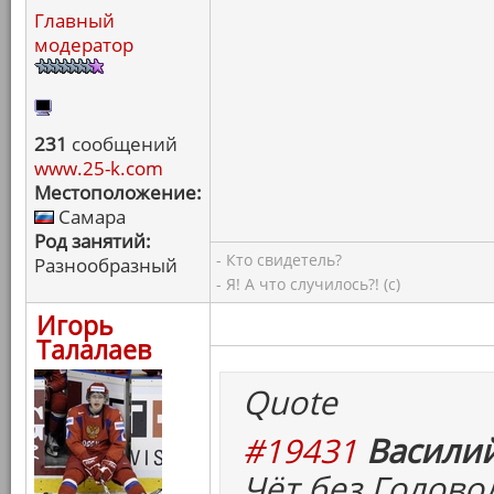
Главный
модератор
231
сообщений
www.25-k.com
Местоположение:
Самара
Род занятий:
- Кто свидетель?
Разнообразный
- Я! А что случилось?! (с)
Игорь
Талалаев
Quote
#19431
Василий
Чёт без Головол