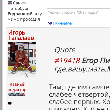
Санкт-
Петербург
Темная сторона "25-го кадра"
Род занятий:
я тут
мимо проходил
VK
|
Кинориум
Игорь
Талалаев
Quote
#19418
Егор Пи
где.вашу.мать.
Главный
Там, где им самое
редактор
слабее четвертой,
слабее первых. Х
шикарно. Кто не г