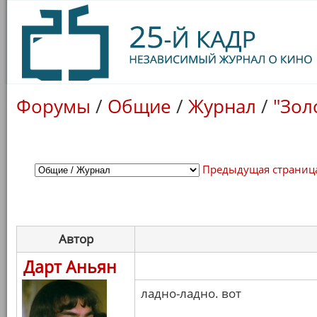
Форумы
/
Общие
/
Журнал
/
"Зол
Предыдущая страниц
Автор
Дарт Аньян
ладно-ладно. вот