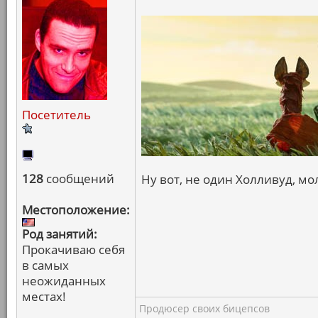
Посетитель
128
сообщений
Ну вот, не один Холливуд, мол
Местоположение:
Род занятий:
Прокачиваю себя
в самых
неожиданных
местах!
Продюсер своих бицепсов