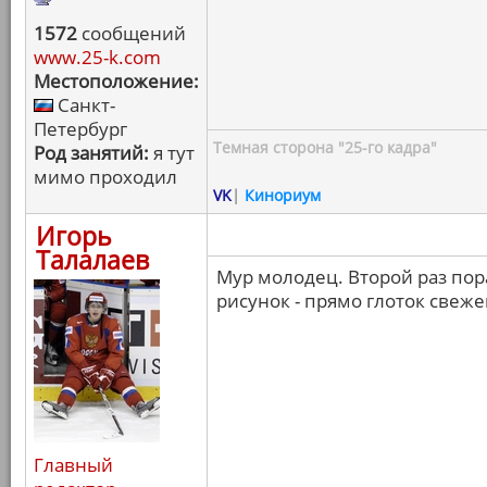
1572
сообщений
www.25-k.com
Местоположение:
Санкт-
Петербург
Темная сторона "25-го кадра"
Род занятий:
я тут
мимо проходил
VK
|
Кинориум
Игорь
Талалаев
Мур молодец. Второй раз пор
рисунок - прямо глоток свеже
Главный