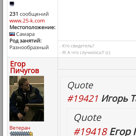
231
сообщений
www.25-k.com
Местоположение:
Самара
Род занятий:
- Кто свидетель?
Разнообразный
- Я! А что случилось?! (с)
Егор
Пичугов
Quote
#19421
Игорь Т
Quote
Ветеран
#19418
Егор 