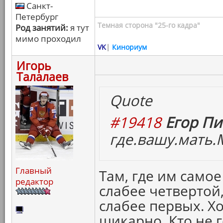
Санкт-
Петербург
Темная сторона "25-го кадра"
Род занятий:
я тут
мимо проходил
VK
|
Кинориум
Игорь
Талалаев
Quote
#19418
Егор Пи
где.вашу.мать.
Главный
Там, где им самое
редактор
слабее четвертой,
слабее первых. Х
шикарно. Кто не г