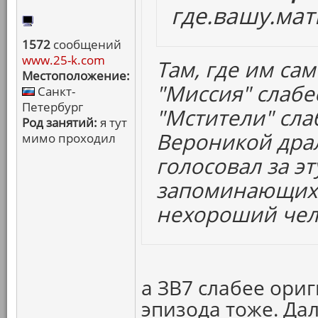
где.вашу.мат
1572
сообщений
www.25-k.com
Там, где им сам
Местоположение:
"Миссия" слабе
Санкт-
Петербург
"Мстители" сла
Род занятий:
я тут
Вероникой драл
мимо проходил
голосовал за эт
запоминающихс
нехороший чел
а ЗВ7 слабее ориг
эпизода тоже. Да