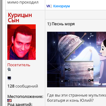
мимо проходил
VK
|
Кинориум
Курицын
Сын
1) Песнь моря
Посетитель
128
сообщений
Где вы эти странные мультики
Местоположение:
богатыря и конь Юлий?
Род занятий: