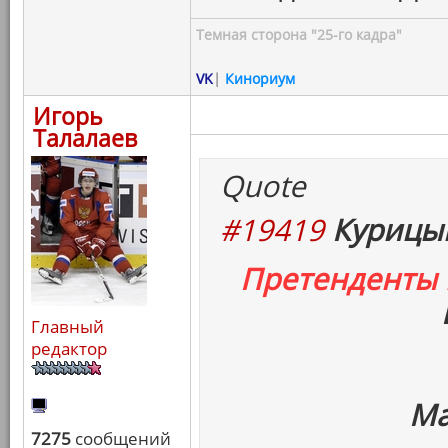
Темная сторона "25-го кадра"
VK
|
Кинориум
Игорь
Талалаев
Quote
#19419
Курицын
Претенденты
Главный
редактор
Ма
7275
сообщений