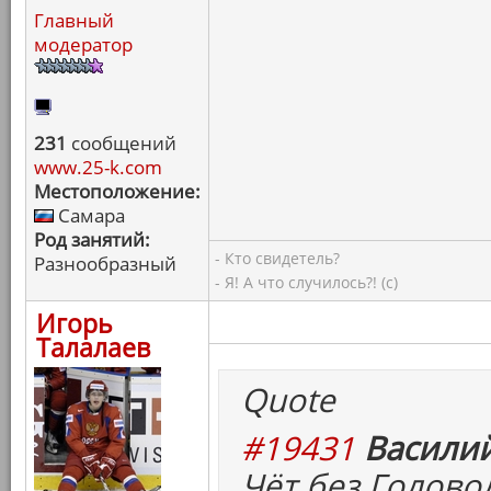
Главный
модератор
231
сообщений
www.25-k.com
Местоположение:
Самара
Род занятий:
- Кто свидетель?
Разнообразный
- Я! А что случилось?! (с)
Игорь
Талалаев
Quote
#19431
Василий
Чёт без Головол