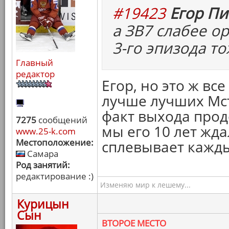
#19423
Егор Пи
а ЗВ7 слабее о
3-го эпизода то
Главный
редактор
Егор, но это ж вс
лучше лучших Мсти
факт выхода прод
7275
сообщений
мы его 10 лет жд
www.25-k.com
Местоположение:
сплевывает кажды
Самара
Род занятий:
редактирование :)
Изменяю мир к лешему...
Курицын
Сын
ВТОРОЕ МЕСТО