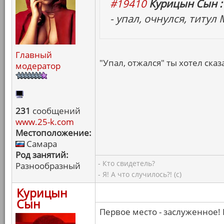
#19410
Курицын Сын :
- упал, очнулся, титул
Главный
"Упал, отжался" ты хотел сказа
модератор
231
сообщений
www.25-k.com
Местоположение:
Самара
Род занятий:
- Кто свидетель?
Разнообразный
- Я! А что случилось?! (с)
Курицын
Сын
Первое место - заслуженное! 