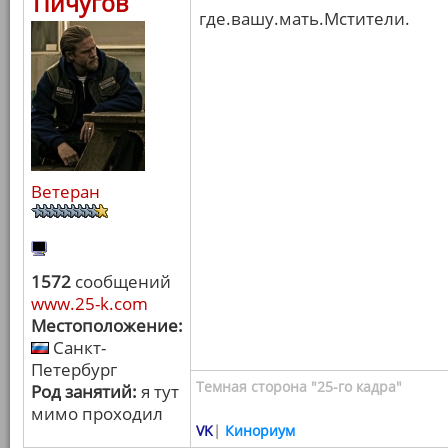
Пичугов
где.вашу.мать.Мстители.
Ветеран
1572
сообщений
www.25-k.com
Местоположение:
Санкт-
Петербург
Темная сторона "25-го кадра"
Род занятий:
я тут
мимо проходил
VK
|
Кинориум