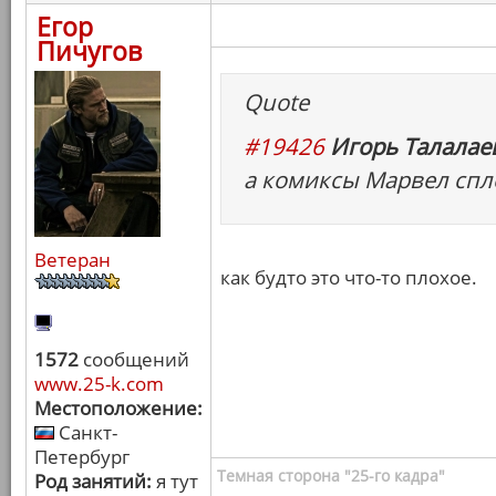
Егор
Пичугов
Quote
#19426
Игорь Талалаев
а комиксы Марвел спл
Ветеран
как будто это что-то плохое.
1572
сообщений
www.25-k.com
Местоположение:
Санкт-
Петербург
Темная сторона "25-го кадра"
Род занятий:
я тут