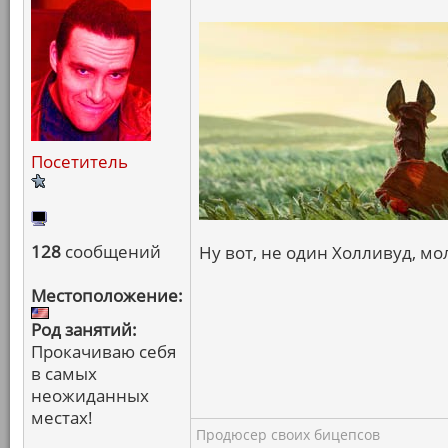
Посетитель
128
сообщений
Ну вот, не один Холливуд, мол
Местоположение:
Род занятий:
Прокачиваю себя
в самых
неожиданных
местах!
Продюсер своих бицепсов