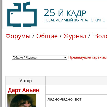
Форумы
/
Общие
/
Журнал
/
"Зол
Предыдущая страниц
Автор
Дарт Аньян
ладно-ладно. вот