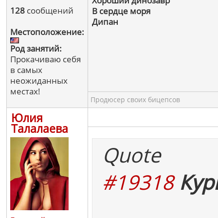
Хороший динозавр
128
сообщений
В сердце моря
Дипан
Местоположение:
Род занятий:
Прокачиваю себя
в самых
неожиданных
местах!
Продюсер своих бицепсов
Юлия
Талалаева
Quote
#19318
Кур