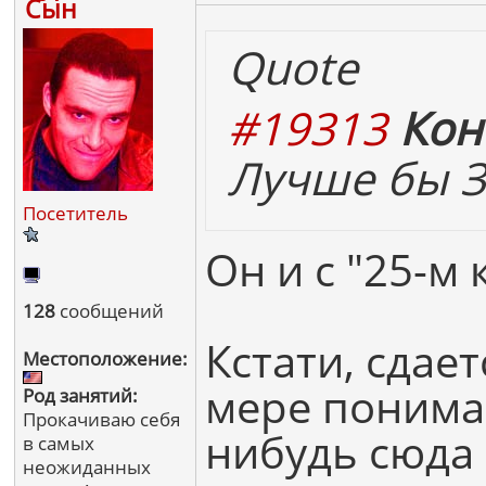
Сын
Quote
#19313
Кон
Лучше бы Зе
Посетитель
Он и с "25-м
128
сообщений
Кстати, сдае
Местоположение:
мере понимаю
Род занятий:
Прокачиваю себя
нибудь сюда 
в самых
неожиданных