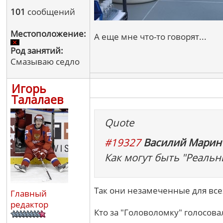
101
сообщений
Местоположение:
А еще мне что-то говорят...
Род занятий:
Смазываю седло
Игорь
Талалаев
Quote
#19327
Василий Марин 
Как могут быть "Реальн
Так они незамеченные для все
Главный
редактор
Кто за "Головоломку" голосовал