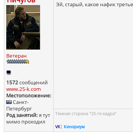
Эй, старый, какое нафик третье
Ветеран
1572
сообщений
www.25-k.com
Местоположение:
Санкт-
Петербург
Темная сторона "25-го кадра"
Род занятий:
я тут
мимо проходил
VK
|
Кинориум