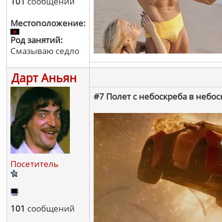
101
сообщений
Местоположение:
Род занятий:
Смазываю седло
Дарт Аньян
#7 Полет с небоскреба в небос
Посетитель
101
сообщений