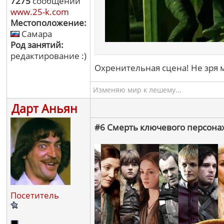
7275
сообщений
www.25-k.com
Местоположение:
Самара
Род занятий:
редактирование :)
Охренительная сцена! Не зря м
Изменяю мир к лешему...
Дарт Аньян
#6 Смерть ключевого персонажа
Посетитель