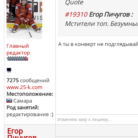
Quote
#19310
Егор Пичугов :
Мстители топ. Безумны
А ты в конверт не подглядывай
Главный
редактор
7275
сообщений
www.25-k.com
Местоположение:
Самара
Род занятий:
редактирование :)
Изменяю мир к лешему...
Егор
Пичугов