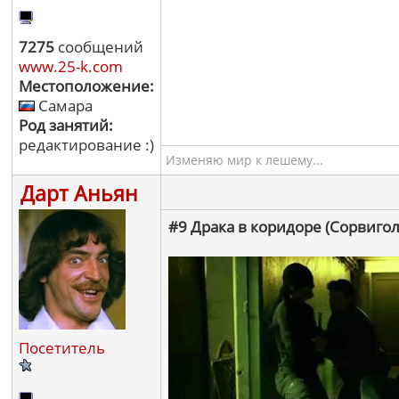
7275
сообщений
www.25-k.com
Местоположение:
Самара
Род занятий:
редактирование :)
Изменяю мир к лешему...
Дарт Аньян
#9 Драка в коридоре (Сорвигол
Посетитель