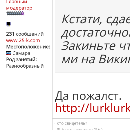
Главный
модератор
Кстати, сда
достаточно
231
сообщений
www.25-k.com
Закиньте чт
Местоположение:
Самара
ми на Викип
Род занятий:
Разнообразный
Да пожалст.
http://lu
- Кто свидетель?
- Я! А что случилось?! (с)