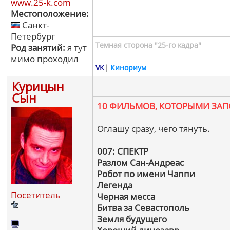
www.25-k.com
Местоположение:
Санкт-
Петербург
Темная сторона "25-го кадра"
Род занятий:
я тут
мимо проходил
VK
|
Кинориум
Курицын
Сын
10 ФИЛЬМОВ, КОТОРЫМИ ЗА
Оглашу сразу, чего тянуть.
007: СПЕКТР
Разлом Сан-Андреас
Робот по имени Чаппи
Легенда
Посетитель
Черная месса
Битва за Севастополь
Земля будущего