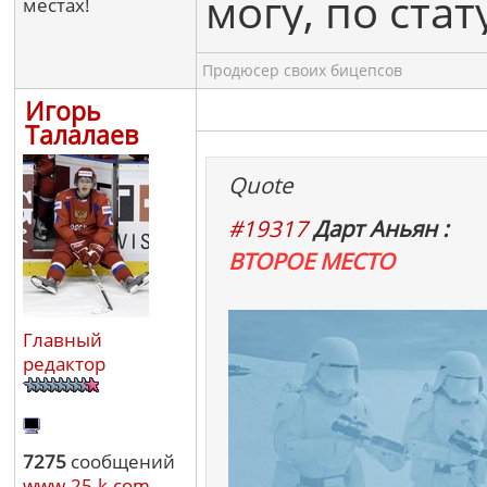
могу, по ста
местах!
Продюсер своих бицепсов
Игорь
Талалаев
Quote
#19317
Дарт Аньян :
ВТОРОЕ МЕСТО
Главный
редактор
7275
сообщений
www.25-k.com