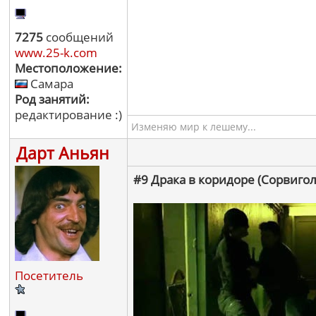
7275
сообщений
www.25-k.com
Местоположение:
Самара
Род занятий:
редактирование :)
Изменяю мир к лешему...
Дарт Аньян
#9 Драка в коридоре (Сорвигол
Посетитель