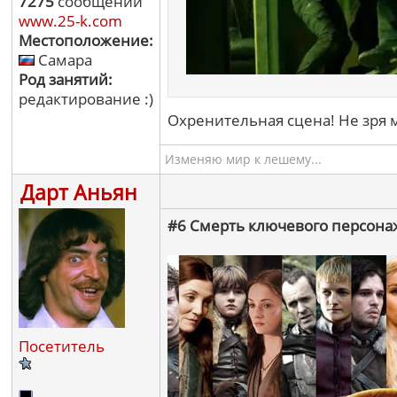
7275
сообщений
www.25-k.com
Местоположение:
Самара
Род занятий:
редактирование :)
Охренительная сцена! Не зря м
Изменяю мир к лешему...
Дарт Аньян
#6 Смерть ключевого персонажа
Посетитель