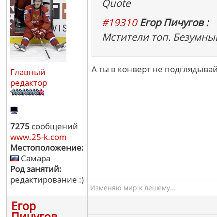
Quote
#19310
Егор Пичугов :
Мстители топ. Безумны
А ты в конверт не подглядывай
Главный
редактор
7275
сообщений
www.25-k.com
Местоположение:
Самара
Род занятий:
редактирование :)
Изменяю мир к лешему...
Егор
Пичугов