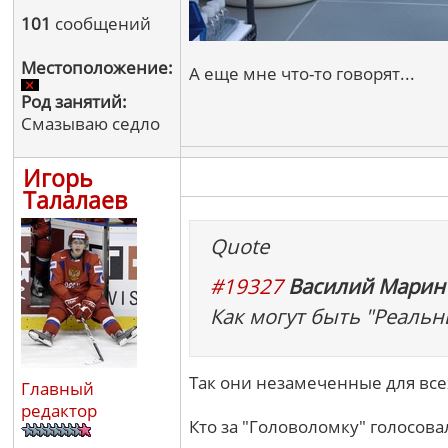
101
сообщений
Местоположение:
А еще мне что-то говорят...
Род занятий:
Смазываю седло
Игорь
Талалаев
Quote
#19327
Василий Марин 
Как могут быть "Реальн
Так они незамеченные для все
Главный
редактор
Кто за "Головоломку" голосовал