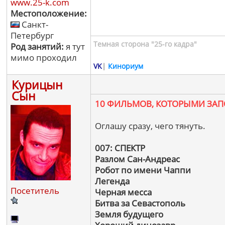
www.25-k.com
Местоположение:
Санкт-
Петербург
Темная сторона "25-го кадра"
Род занятий:
я тут
мимо проходил
VK
|
Кинориум
Курицын
Сын
10 ФИЛЬМОВ, КОТОРЫМИ ЗА
Оглашу сразу, чего тянуть.
007: СПЕКТР
Разлом Сан-Андреас
Робот по имени Чаппи
Легенда
Посетитель
Черная месса
Битва за Севастополь
Земля будущего