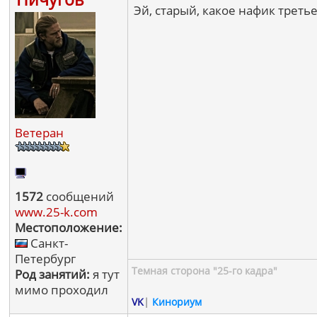
Эй, старый, какое нафик третье
Ветеран
1572
сообщений
www.25-k.com
Местоположение:
Санкт-
Петербург
Темная сторона "25-го кадра"
Род занятий:
я тут
мимо проходил
VK
|
Кинориум