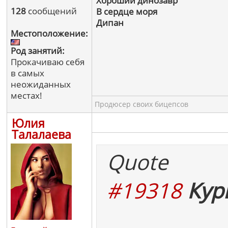
Хороший динозавр
128
сообщений
В сердце моря
Дипан
Местоположение:
Род занятий:
Прокачиваю себя
в самых
неожиданных
местах!
Продюсер своих бицепсов
Юлия
Талалаева
Quote
#19318
Кур