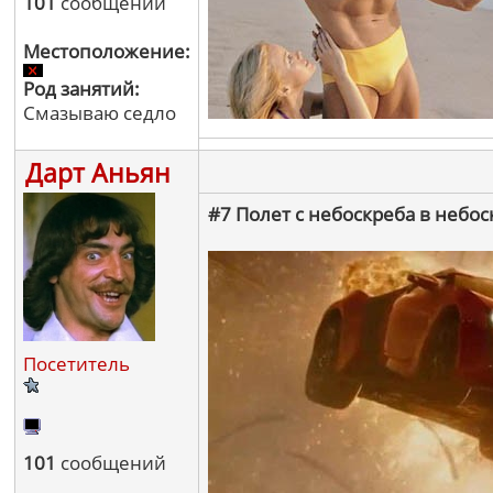
101
сообщений
Местоположение:
Род занятий:
Смазываю седло
Дарт Аньян
#7 Полет с небоскреба в небос
Посетитель
101
сообщений