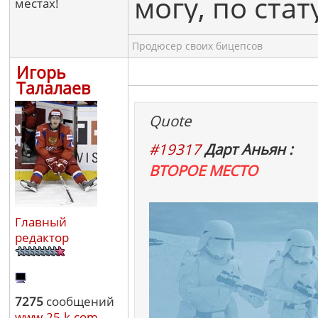
могу, по ста
местах!
Продюсер своих бицепсов
Игорь
Талалаев
Quote
#19317
Дарт Аньян :
ВТОРОЕ МЕСТО
Главный
редактор
7275
сообщений
www.25-k.com