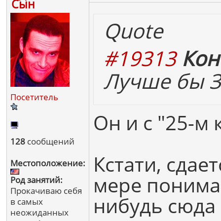
Сын
Quote
#19313
Кон
Лучше бы Зе
Посетитель
Он и с "25-м
128
сообщений
Кстати, сдае
Местоположение:
мере понимаю
Род занятий:
Прокачиваю себя
нибудь сюда 
в самых
неожиданных