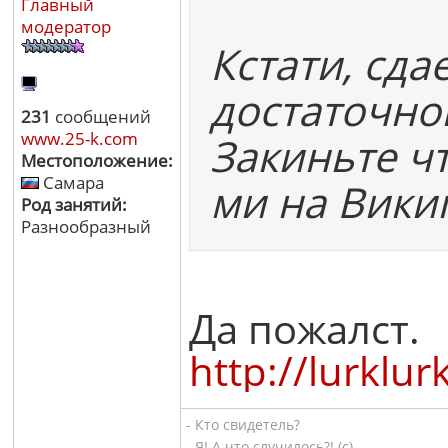
Главный
модератор
Кстати, сда
достаточно
231
сообщений
www.25-k.com
Закиньте чт
Местоположение:
Самара
ми на Викип
Род занятий:
Разнообразный
Да пожалст.
http://lu
- Кто свидетель?
- Я! А что случилось?! (с)