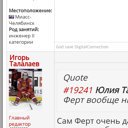
Местоположение:
Миасс-
Челябинск
Род занятий:
инженер II
категории
God save DigitalConnection
Игорь
Талалаев
Quote
#19241
Юлия Та
Ферт вообще ни
Главный
Сам Ферт очень д
редактор