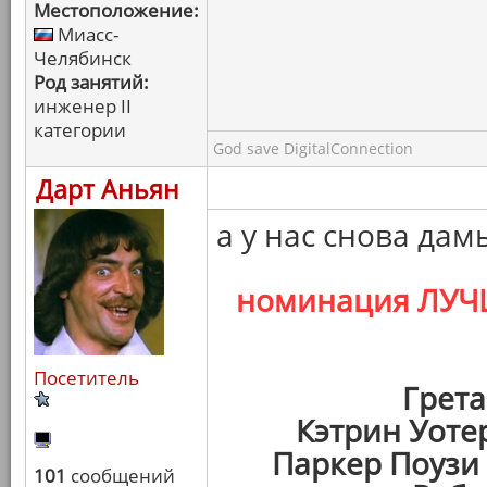
Местоположение:
Миасс-
Челябинск
Род занятий:
инженер II
категории
God save DigitalConnection
Дарт Аньян
а у нас снова дам
номинация ЛУЧ
Посетитель
Грета
Кэтрин Уоте
Паркер Поузи
101
сообщений