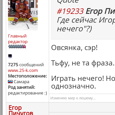
#19233
Егор Пи
Где сейчас Иго
нечего"?)
Главный
редактор
Овсянка, сэр!
Тьфу, не та фраза.
7275
сообщений
www.25-k.com
Местоположение:
Играть нечего! Но
Самара
однозначно.
Род занятий:
редактирование :)
Изменяю мир к лешему...
Егор
Пичугов