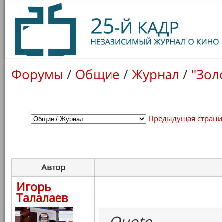
Форумы
/
Общие
/
Журнал
/
"Зол
Предыдущая стран
Автор
Игорь
Талалаев
Quote