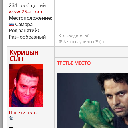
231
сообщений
www.25-k.com
Местоположение:
Самара
Род занятий:
- Кто свидетель?
Разнообразный
- Я! А что случилось?! (с)
Курицын
Сын
ТРЕТЬЕ МЕСТО
Посетитель