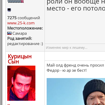
роли он вообще н
место - его потоло
7275
сообщений
www.25-k.com
Местоположение:
Самара
Род занятий:
редактирование :)
Изменяю мир к лешему...
Курицын
Сын
Май олд френд очень просил 
Федор - ю ар зе бест!