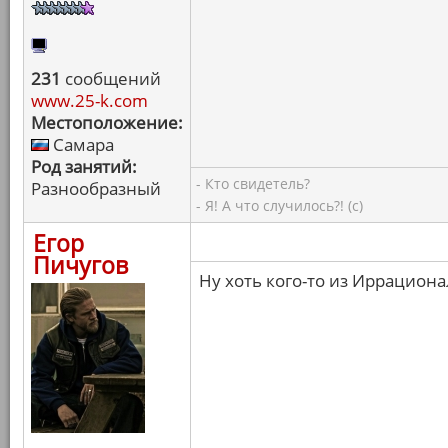
231
сообщений
www.25-k.com
Местоположение:
Самара
Род занятий:
- Кто свидетель?
Разнообразный
- Я! А что случилось?! (с)
Егор
Пичугов
Ну хоть кого-то из Иррацион