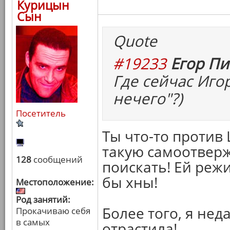
Курицын
Сын
Quote
#19233
Егор Пи
Где сейчас Иго
нечего"?)
Посетитель
Ты что-то против
такую самоотвер
128
сообщений
поискать! Ей режи
бы хны!
Местоположение:
Род занятий:
Более того, я нед
Прокачиваю себя
в самых
отрастила!