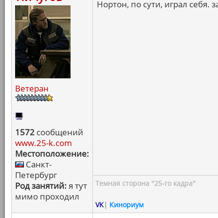
Нортон, по сути, играл себя. з
Ветеран
1572
сообщений
www.25-k.com
Местоположение:
Санкт-
Петербург
Темная сторона "25-го кадра"
Род занятий:
я тут
мимо проходил
VK
|
Кинориум