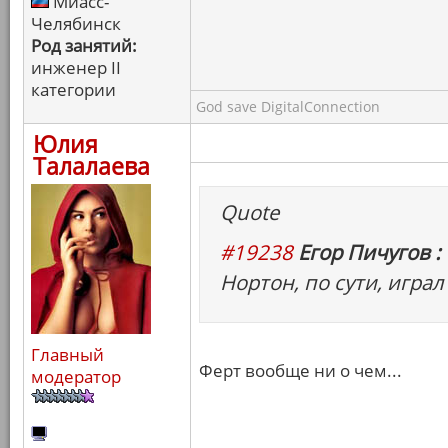
Миасс-
Челябинск
Род занятий:
инженер II
категории
God save DigitalConnection
Юлия
Талалаева
Quote
#19238
Егор Пичугов :
Нортон, по сути, играл 
Главный
Ферт вообще ни о чем...
модератор