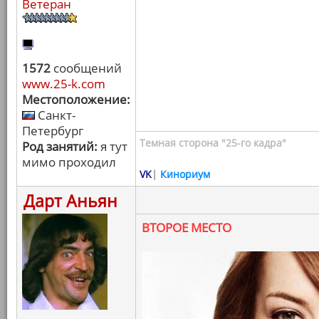
Ветеран
1572
сообщений
www.25-k.com
Местоположение:
Санкт-
Петербург
Темная сторона "25-го кадра"
Род занятий:
я тут
мимо проходил
VK
|
Кинориум
Дарт Аньян
ВТОРОЕ МЕСТО