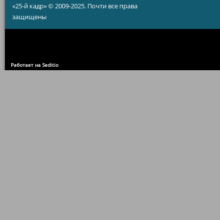
«25-й кадр» © 2009-2025. Почти все права
защищены
Работает на Seditio