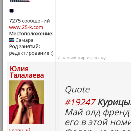
7275
сообщений
www.25-k.com
Местоположение:
Самара
Род занятий:
редактирование :)
Изменяю мир к лешему...
Юлия
Талалаева
Quote
#19247
Курицын
Май олд френд
его в этой ном
Главный