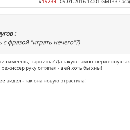
#
19239
09.01.2016 14:01 GMT+3 ча
угов :
 с фразой "играть нечего"?)
лиз имеешь, парниша? Да такую самоотверженную ак
 режиссер руку оттяпал - а ей хоть бы хны!
ее видел - так она новую отрастила!