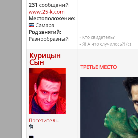
231
сообщений
www.25-k.com
Местоположение:
Самара
Род занятий:
- Кто свидетель?
Разнообразный
- Я! А что случилось?! (с)
Курицын
Сын
ТРЕТЬЕ МЕСТО
Посетитель