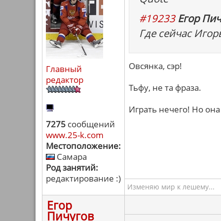
#19233
Егор Пич
Где сейчас Игорь
Овсянка, сэр!
Главный
редактор
Тьфу, не та фраза.
Играть нечего! Но она
7275
сообщений
www.25-k.com
Местоположение:
Самара
Род занятий:
редактирование :)
Изменяю мир к лешему...
Егор
Пичугов