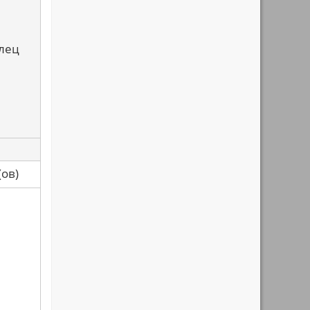
алец
са(ов)