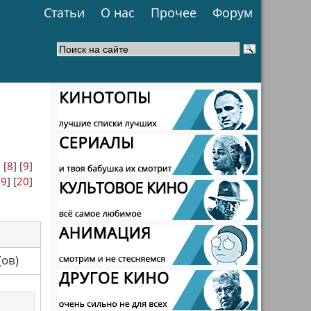
Статьи
О нас
Прочее
Форум
] [
8
] [
9
]
19
] [
20
]
са(ов)