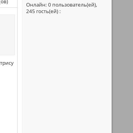
са(ов)
Онлайн: 0 пользователь(ей),
245 гость(ей) :
трису