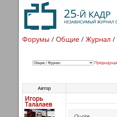
Форумы
/
Общие
/
Журнал
/
Предыдуща
Автор
Игорь
Талалаев
Quote