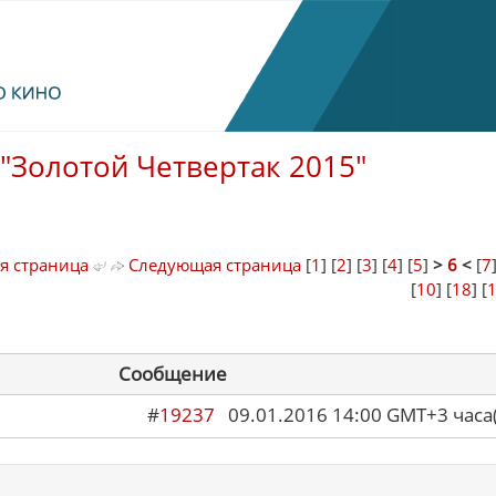
"Золотой Четвертак 2015"
я страница
Следующая страница
[
1
] [
2
] [
3
] [
4
] [
5
]
>
6
<
[
7
[
10
] [
18
] [
Сообщение
#
19237
09.01.2016 14:00 GMT+3 ча