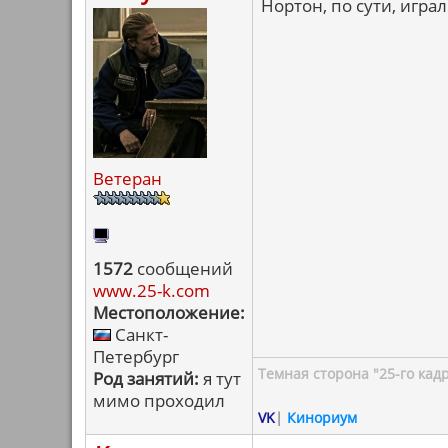
Нортон, по сути, играл
Ветеран
1572
сообщений
www.25-k.com
Местоположение:
Санкт-
Петербург
Темная сторона "25-го кад
Род занятий:
я тут
мимо проходил
VK
|
Кинориум