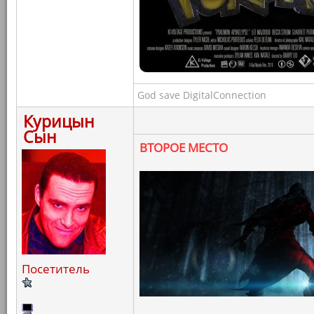
God save DigitalConnection
Курицын
Сын
ВТОРОЕ МЕСТО
Посетитель