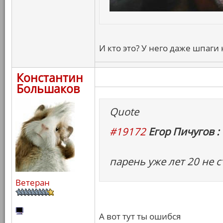
И кто это? У него даже шпаги 
Константин
Большаков
Quote
#19172
Егор Пичугов :
парень уже лет 20 не с
Ветеран
А вот тут ты ошибся