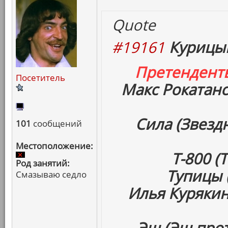
Quote
#19161
Курицын
Претендент
Посетитель
Макс Рокатанс
Сила (Звез
101
сообщений
Местоположение:
Т-800 (
Род занятий:
Тупицы 
Смазываю седло
Илья Курякин
Эш (Эш про