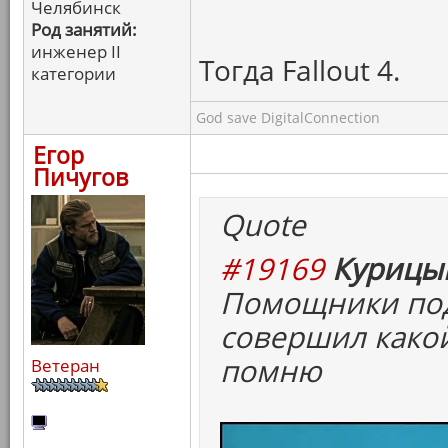
Челябинск
Род занятий:
инженер II
Тогда Fallout 4.
категории
God save DigitalConnection
Егор
Пичугов
Quote
#19169
Курицын
Помощники под
совершил какой
помню
Ветеран