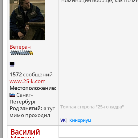
номинация вообще, как по м
Ветеран
1572
сообщений
www.25-k.com
Местоположение:
Санкт-
Петербург
Темная сторона "25-го кадра"
Род занятий:
я тут
мимо проходил
VK
|
Кинориум
Василий