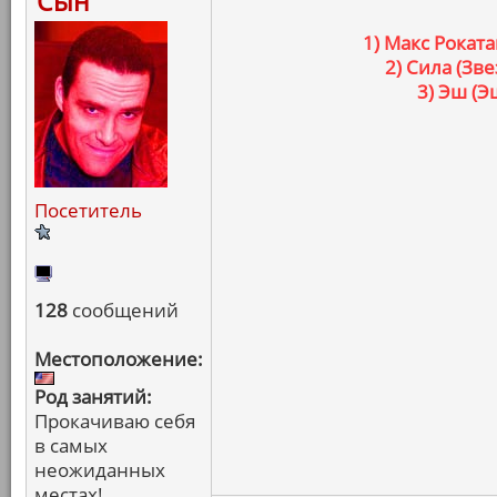
Сын
1) Макс Рокат
2) Сила (З
3) Эш (
Посетитель
128
сообщений
Местоположение:
Род занятий:
Прокачиваю себя
в самых
неожиданных
местах!