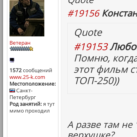
#19156
Констан
Quote
Ветеран
#19153
Любов
Помню, когда
этот фильм с
1572
сообщений
www.25-k.com
ТОП-250))
Местоположение:
Санкт-
Петербург
Род занятий:
я тут
мимо проходил
А разве там не
верхушке?