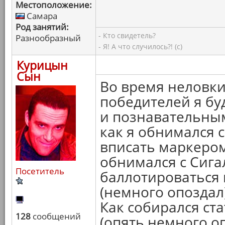
Местоположение:
Самара
Род занятий:
- Кто свидетель?
Разнообразный
- Я! А что случилось?! (с)
Курицын
Сын
Во время неловк
победителей я бу
и познавательным
как я обнимался 
вписать маркером
обнимался с Сига
Посетитель
баллотироваться 
(немного опоздал
Как собирался ст
128
сообщений
(опять немного оп