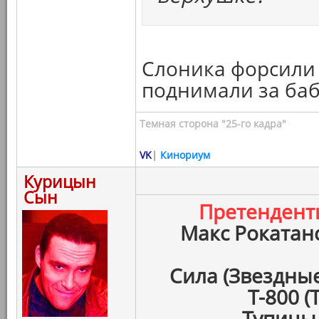
Слоника форсили к
поднимали за ба
Темная сторона "25-го кадра"
VK
|
Кинориум
Курицын
Сын
Претенден
Макс Рокатан
Сила (Звездны
Т-800 
Тупицы 