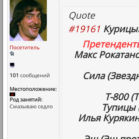
Quote
#19161
Курицын
Претендент
Посетитель
Макс Рокатанс
Сила (Звез
101
сообщений
Местоположение:
Т-800 (
Род занятий:
Тупицы 
Смазываю седло
Илья Курякин
Эш (Эш про