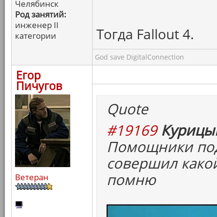
Челябинск
Род занятий:
инженер II
Тогда Fallout 4.
категории
God save DigitalConnection
Егор
Пичугов
Quote
#19169
Курицын
Помощники под
совершил какой
помню
Ветеран