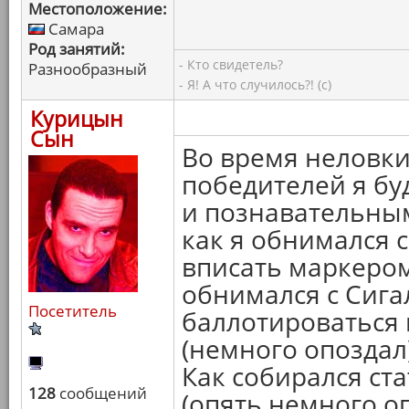
Местоположение:
Самара
Род занятий:
- Кто свидетель?
Разнообразный
- Я! А что случилось?! (с)
Курицын
Сын
Во время неловк
победителей я бу
и познавательным
как я обнимался 
вписать маркером
обнимался с Сига
Посетитель
баллотироваться 
(немного опоздал
Как собирался ст
128
сообщений
(опять немного оп