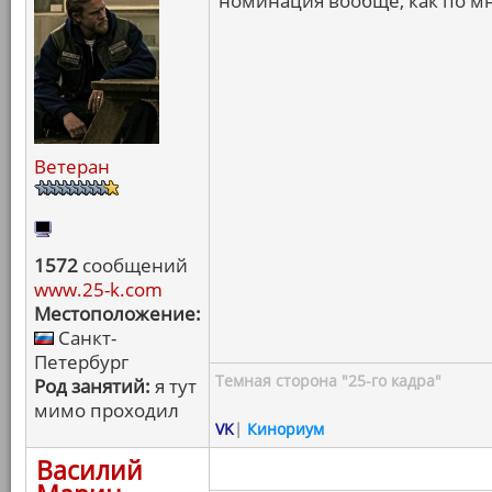
номинация вообще, как по м
Ветеран
1572
сообщений
www.25-k.com
Местоположение:
Санкт-
Петербург
Темная сторона "25-го кадра"
Род занятий:
я тут
мимо проходил
VK
|
Кинориум
Василий