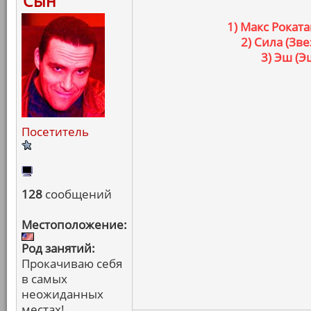
Сын
1) Макс Рокат
2) Сила (З
3) Эш (
Посетитель
128
сообщений
Местоположение:
Род занятий:
Прокачиваю себя
в самых
неожиданных
местах!