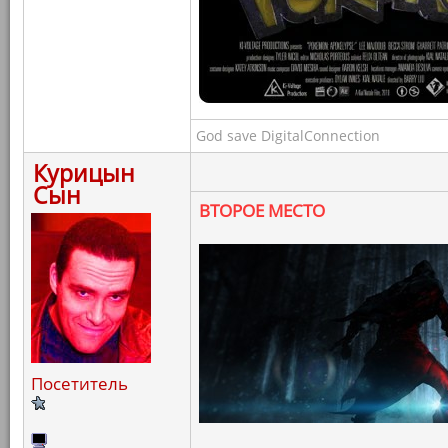
God save DigitalConnection
Курицын
Сын
ВТОРОЕ МЕСТО
Посетитель