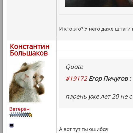
И кто это? У него даже шпаги 
Константин
Большаков
Quote
#19172
Егор Пичугов :
парень уже лет 20 не с
Ветеран
А вот тут ты ошибся