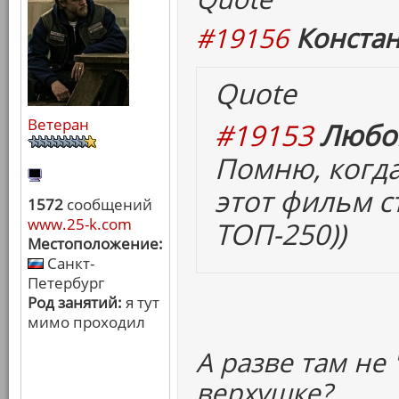
#19156
Констан
Quote
Ветеран
#19153
Любов
Помню, когда
этот фильм с
1572
сообщений
www.25-k.com
ТОП-250))
Местоположение:
Санкт-
Петербург
Род занятий:
я тут
мимо проходил
А разве там не
верхушке?