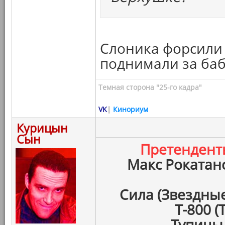
Слоника форсили к
поднимали за ба
Темная сторона "25-го кадра"
VK
|
Кинориум
Курицын
Сын
Претенден
Макс Рокатан
Сила (Звездны
Т-800 
Тупицы 