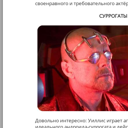
своенравного и требовательного актёр
СУРРОГАТЫ 
Довольно интересно: Уиллис играет а
идеального андроида-суррогата и дей