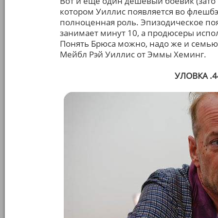
Вот и ещё один дешёвый боевик (зато 
котором Уиллис появляется во флешбэ
полноценная роль. Эпизодическое по
занимает минут 10, а продюсеры испо
Понять Брюса можно, надо же и семью 
Мейбл Рэй Уиллис от Эммы Хеминг.
УЛОВКА .44