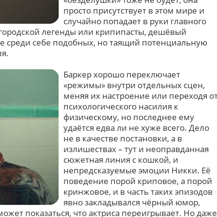
просто присутствует в этом мире и
случайно попадает в руки главного
й городской легенды или крипипасты, дешёвый
ке среди себе подобных, но таящий потенциальную
ля.
Баркер хорошо переключает
«режимы» внутри отдельных сцен,
меняя их настроение или переходя о
психологического насилия к
физическому, но последнее ему
удаётся едва ли не хуже всего. Дело
не в качестве постановки, а в
излишествах – тут и неоправданная
сюжетная линия с кошкой, и
непредсказуемые эмоции Никки. Её
поведение порой криповое, а порой
кринжовое, и в часть таких эпизодов
явно закладывался чёрный юмор,
может показаться, что актриса переигрывает. Но даже