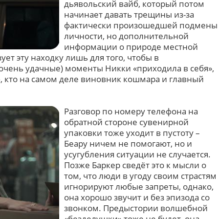
дьявольский вайб, который потом
начинает давать трещины из-за
фактически произошедшей подмены
личности, но дополнительной
информации о природе местной
ует эту находку лишь для того, чтобы в
 очень удачные) моменты Никки «приходила в себя»,
 кто на самом деле виновник кошмара и главный
Разговор по номеру телефона на
обратной стороне сувенирной
упаковки тоже уходит в пустоту –
Беару ничем не помогают, но и
усугубления ситуации не случается.
Позже Баркер сведёт это к мысли о
том, что люди в угоду своим страстям
игнорируют любые запреты, однако,
она хорошо звучит и без эпизода со
звонком. Предыстории волшебной
«безделушки» тоже не будет, она