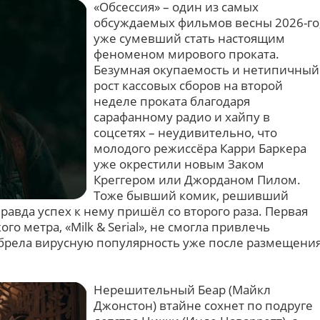
«Обсессия» – один из самых
обсуждаемых фильмов весны 2026-го
уже сумевший стать настоящим
феноменом мирового проката.
Безумная окупаемость и нетипичный
рост кассовых сборов на второй
неделе проката благодаря
сарафанному радио и хайпу в
соцсетях – неудивительно, что
молодого режиссёра Карри Баркера
уже окрестили новым Заком
Креггером или Джорданом Пилом.
Тоже бывший комик, решивший
правда успех к нему пришёл со второго раза. Первая
го метра, «Milk & Serial», не смогла привлечь
брела вирусную популярность уже после размещени
Нерешительный Беар (Майкл
Джонстон) втайне сохнет по подруге