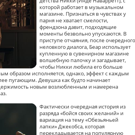
детства Никки (Инде Наварретт), с
которой работает в музыкальном
магазине. Признаться в чувствах у
парня не хватает смелости,
френдзона давит, подходящие
моменты безвольно упускаются. В
приступе отчаяния, после очередног
неловкого диалога, Беар использует
купленную в сувенирном магазине
волшебную палочку и загадывает,
чтобы Никки любила его больше
ным образом исполняется, однако, эффект с каждым
лее пугающим. Девушка как будто начинает
одержимость новым возлюбленным и намерена
аз.
Фактически очередная история из
разряда «бойся своих желаний» и
вариация на тему «Обезьяньей
лапки» Джекобса, которая
перекладывается на популярную