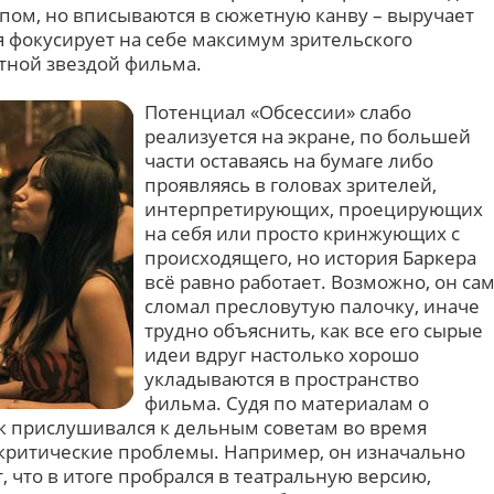
ипом, но вписываются в сюжетную канву – выручает
я фокусирует на себе максимум зрительского
тной звездой фильма.
Потенциал «Обсессии» слабо
реализуется на экране, по большей
части оставаясь на бумаге либо
проявляясь в головах зрителей,
интерпретирующих, проецирующих
на себя или просто кринжующих с
происходящего, но история Баркера
всё равно работает. Возможно, он са
сломал пресловутую палочку, иначе
трудно объяснить, как все его сырые
идеи вдруг настолько хорошо
укладываются в пространство
фильма. Судя по материалам о
к прислушивался к дельным советам во время
 критические проблемы. Например, он изначально
, что в итоге пробрался в театральную версию,