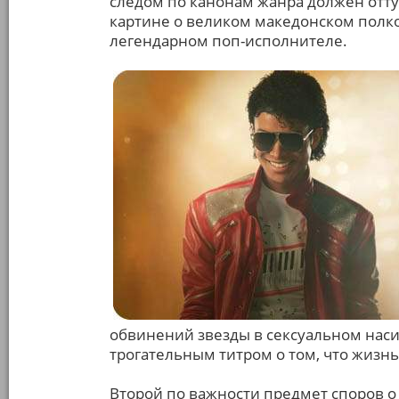
следом по канонам жанра должен оттуд
картине о великом македонском полко
легендарном поп-исполнителе.
обвинений звезды в сексуальном наси
трогательным титром о том, что жизн
Второй по важности предмет споров о