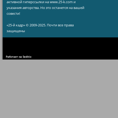
активной гиперссылки на www.25-k.com и
указания авторства. Но это останется на вашей
совести!
«25-й кадр» © 2009-2025. Почти все права
защищены
Работает на Seditio