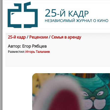
25-й кадр
/
Рецензии
/
Семья в аренду
Автор: Егор Рябцев
Разместил:
Игорь Талалаев