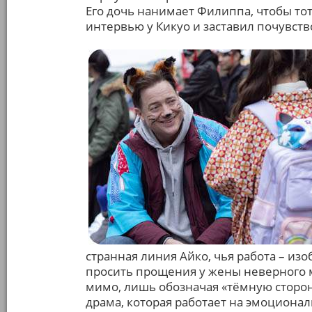
Его дочь нанимает Филиппа, чтобы то
интервью у Кикуо и заставил почувст
странная линия Айко, чья работа – из
просить прощения у жены неверного м
мимо, лишь обозначая «тёмную сторону
драма, которая работает на эмоциона