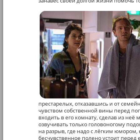
занавес своей долгой жизни помочь Т
престарелых, отказавшись и от семейно
чувством собственной вины перед пог
входить в его комнату, сделав из неё
озвучивать только головоногому подо
на разрыв, где надо с лёгким юмором, 
бесчувственное полено устоит перед е