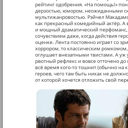
рейтинг одобрения. «На помощь!» пон
дерзостью, юмором, неожиданными 
мультижанровостью. Рэйчел Макадамс 
как прекрасный комедийный актёр. А 
и мощный драматический перфоманс, 
сочувствием даже, когда действия ге
оценке. Лента постоянно играет со зр
хоррором, то классическим ромкомом,
оглушает внезапными твистами. А уж 
рвотный рефлекс и вовсе отточено до 
всё время кого-то тошнит (обычно на к
героев, чего там быть никак не должн
от которой хочется отложить свой пе