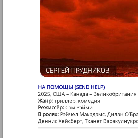
НА ПОМОЩЬ! (SEND HELP)
2025, США – Канада – Великобритания 
Жанр:
триллер, комедия
Режиссёр:
Сэм Рэйми
В ролях:
Рэйчел Макадамс, Дилан О’Бра
Деннис Хейсберт, Тханет Варакулнукро