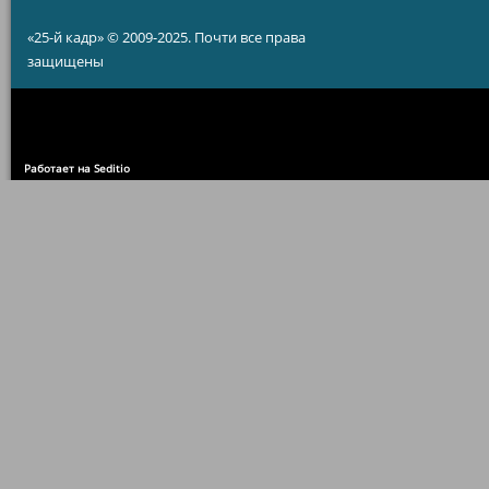
«25-й кадр» © 2009-2025. Почти все права
защищены
Работает на Seditio