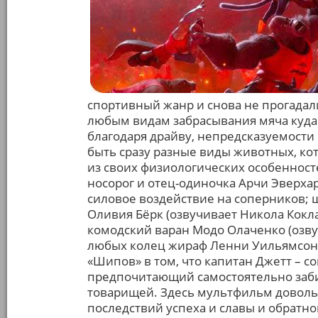
спортивный жанр и снова не прогадал
любым видам забрасывания мяча куда у
благодаря драйву, непредсказуемости 
быть сразу разные виды животных, кот
из своих физиологических особенност
носорог и отец-одиночка Арчи Эверхар
силовое воздействие на соперников; ш
Оливия Бёрк (озвучивает Никола Кокл
комодский варан Модо Олаченко (озву
любых колец жираф Ленни Уильямсон 
«Шипов» в том, что капитан Джетт – 
предпочитающий самостоятельно заби
товарищей. Здесь мультфильм доволь
последствий успеха и славы и обратно