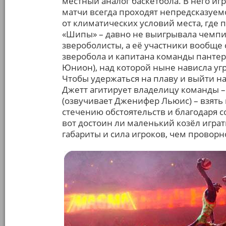
местный аналог баскетбола. В него и
матчи всегда проходят непредсказуем
от климатических условий места, где 
«Шипы» – давно не выигрывала чемпион
звероболисты, а её участники вообще 
зверобола и капитана команды пантер
Юнион), над которой ныне нависла угр
Чтобы удержаться на плаву и выйти на
Джетт агитирует владелицу команды 
(озвучивает Дженифер Льюис) – взять 
стечению обстоятельств и благодаря с
вот достоин ли маленький козёл играт
габариты и сила игроков, чем проворно