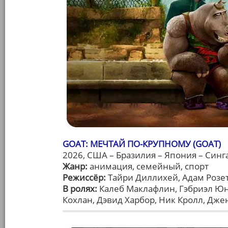
GOAT: МЕЧТАЙ ПО-КРУПНОМУ (GOAT)
2026, США – Бразилия – Япония – Синг
Жанр:
анимация, семейный, спорт
Режиссёр:
Тайри Диллихей, Адам Розе
В ролях:
Калеб Маклафлин, Гэбриэл Юн
Кохлан, Дэвид Харбор, Ник Кролл, Дж