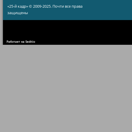
«25-й кадр» © 2009-2025. Почти все права
защищены
Работает на Seditio