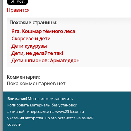
Нравится
Похожие страницы:
Яга. Кошмар тёмного леса
Скорсезе и дети
Дети кукурузы
Дети, не делайте так!
Дети шпионов: Армагеддон
Комментарии:
Пока комментариев нет
Внимание!
Мы не можем запретить
копировать материалы без установки
активной гиперссылки на www.25-k.com и
указания авторства. Но это останется на вашей
совести!