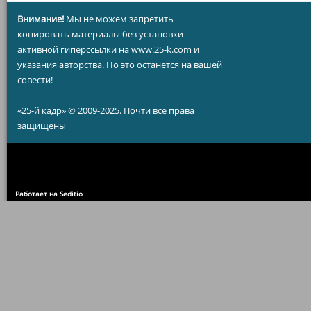
Внимание!
Мы не можем запретить
копировать материалы без установки
активной гиперссылки на www.25-k.com и
указания авторства. Но это останется на вашей
совести!
«25-й кадр» © 2009-2025. Почти все права
защищены
Работает на Seditio