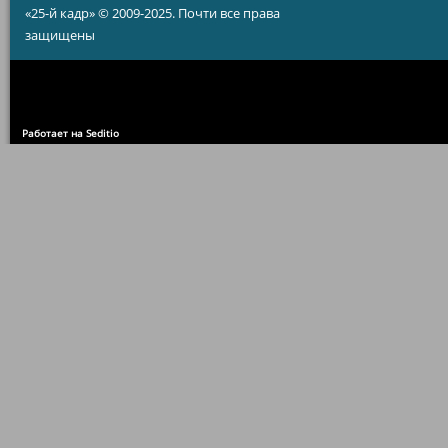
«25-й кадр» © 2009-2025. Почти все права
защищены
Работает на Seditio