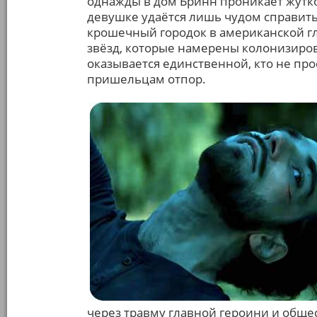
однажды в дом Бринн проникает жутк
девушке удаётся лишь чудом справитьс
крошечный городок в американской г
звёзд, которые намерены колонизиров
оказывается единственной, кто не про
пришельцам отпор.
через травму главной героини и обще