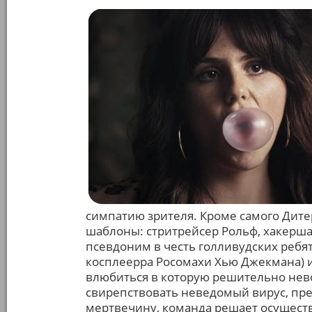
симпатию зрителя. Кроме самого Дите
шаблоны: стритрейсер Рольф, хакерша 
псевдоним в честь голливудских ребят
косплеерра Росомахи Хью Джекмана) и,
влюбиться в которую решительно нев
свирепствовать неведомый вирус, п
мертвечину, команда решает осущест