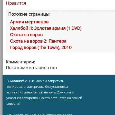
Нравится
Похожие страницы:
Армия мертвецов
Хеллбой II: Золотая армия (1 DVD)
Охота на воров
Охота на воров 2: Пантера
Город воров (The Town), 2010
Комментарии:
Пока комментариев нет
Внимание!
Мы не можем запретить
копировать материалы без установки
активной гиперссылки на www.25-k.com и
указания авторства. Но это останется на вашей
совести!
«25-й кадр» © 2009-2025. Почти все права