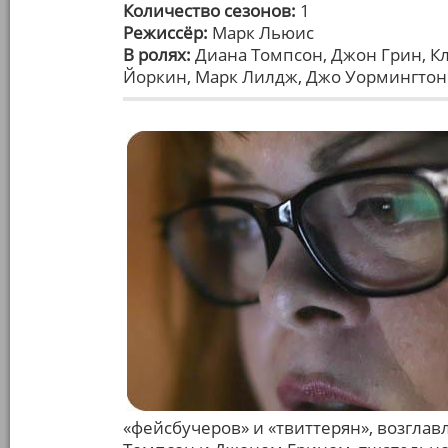
Количество сезонов:
1
Режиссёр:
Марк Льюис
В ролях:
Диана Томпсон, Джон Грин, Кл
Йоркин, Марк Лилдж, Джо Уормингтон
«фейсбучеров» и «твиттерян», возгл