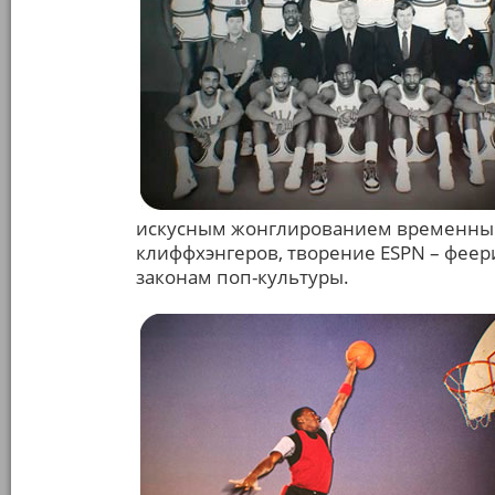
искусным жонглированием временны
клиффхэнгеров, творение ESPN – феер
законам поп-культуры.