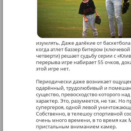
изумлять. Даже далёкие от баскетбол
когда атлет баззер битером (ключево
четверти) решает судьбу серии с «Кли
перерыва игре набирает 55 очков, док
этой игре нет.
Периодически даже возникает ощущени
одарённый, трудолюбивый и помешанн
существо, превосходство которого н
характер. Это, разумеется, не так. Но
супергероя, одной левой уничтожающе
Собственно, в телешоу спортивной с
очень много времени, в то время как
пристальным вниманием камер.