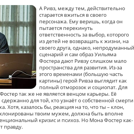
А Ривз, между тем, действительно
старается вжиться в своего
персонажа. Ему веришь, когда он
пытается перекинуть
ответственность за выбор, которого
из детей не возвращать к жизни, на
своего друга, однако, непродуманны
сценарий и сам образ Уильяма
Фостера дают Ривзу слишком мало
пространства для развития. Из-за
этого временами (большую часть
картины) герой Ривза выглядит как
полный отморозок и социопат. Для
Фостер так же не является венцом карьеры. Её
 сдержанно для той, кто узнаёт о собственной смерти
 Хотя, казалось бы, реакция на то, что ты – клон,
 клонированы твоим мужем, должна быть вполне
енциональный кризис и психоз. Но Мона Фостер как-
т правду.