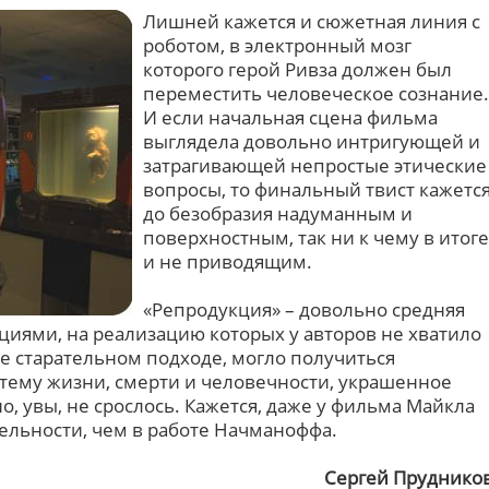
Лишней кажется и сюжетная линия с
роботом, в электронный мозг
которого герой Ривза должен был
переместить человеческое сознание.
И если начальная сцена фильма
выглядела довольно интригующей и
затрагивающей непростые этические
вопросы, то финальный твист кажетс
до безобразия надуманным и
поверхностным, так ни к чему в итоге
и не приводящим.
«Репродукция» – довольно средняя
циями, на реализацию которых у авторов не хватило
ее старательном подходе, могло получиться
тему жизни, смерти и человечности, украшенное
о, увы, не срослось. Кажется, даже у фильма Майкла
тельности, чем в работе Начманоффа.
Сергей Пруднико