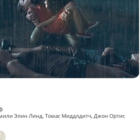
ф
Эмили Элин Линд, Томас Миддлдитч, Джон Ортис