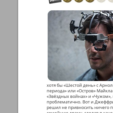
хотя бы «Шестой день» с Арно
периода» или «Остров» Майкла 
«Звёздных войнах» и «Чужом», и
проблематично. Вот и Джеффр
решил не привносить ничего п
семейную драму, сделав в кач