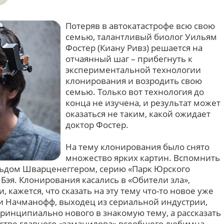
Потеряв в автокатастрофе всю свою
семью, талантливый биолог Уильям
Фостер (Киану Ривз) решается на
отчаянный шаг – прибегнуть к
экспериментальной технологии
клонирования и возродить свою
семью. Только вот технология до
конца не изучена, и результат может
оказаться не таким, какой ожидает
доктор Фостер.
На тему клонирования было снято
множество ярких картин. Вспомнить
льдом Шварценеггером, серию «Парк Юрского
Бэя. Клонирования касались в «Обители зла»,
, кажется, что сказать на эту тему что-то новое уже
и Начманофф, выходец из сериальной индустрии,
ринципиально нового в знакомую тему, а рассказать
естве главного «заманилова» всеобщего любимца