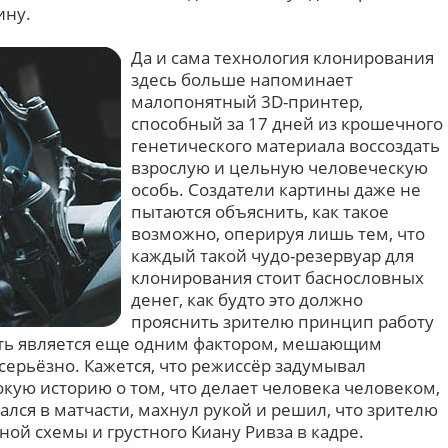
ину.
Да и сама технология клонирования
здесь больше напоминает
малопонятный 3D-принтер,
способный за 17 дней из крошечного
генетического материала воссоздать
взрослую и цельную человеческую
особь. Создатели картины даже не
пытаются объяснить, как такое
возможно, оперируя лишь тем, что
каждый такой чудо-резервуар для
клонирования стоит баснословных
денег, как будто это должно
прояснить зрителю принцип работу
сть является еще одним фактором, мешающим
ерьёзно. Кажется, что режиссёр задумывал
окую историю о том, что делает человека человеком,
ался в матчасти, махнул рукой и решил, что зрителю
ой схемы и грустного Киану Ривза в кадре.