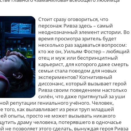
Стоит сразу оговориться, что
персонаж Ривза здесь – самый
неоднозначный элемент истории. Во
время просмотра зритель будет
несколько раз задаваться вопросом:
кто же он, Уильям Фостер – любящий
отец и муж или беспринципный
карьерист, для которого даже смерть
семьи стала поводом для новых
экспериментов? Когнитивный
диссонанс, который вызывает герой
Ривза своим поведением настолько
силён, что даже притянутый за уши
ной репутации гениального учёного. Человек,
е того, как вылавливает из реки труп младшей
ней опыты, просто не может вызывать никакого
щутить драму человека, потерявшего в одночасье
ий не позволяет этого сделать, вынуждая героя Ривза