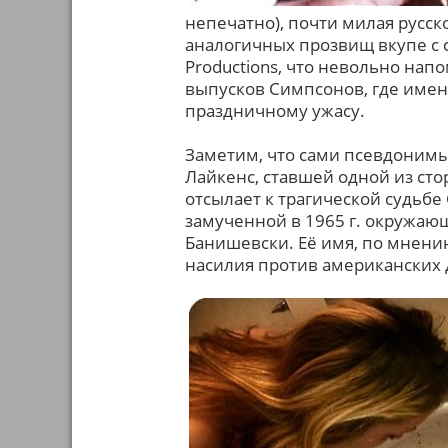
непечатно), почти милая русск
аналогичных прозвищ вкупе с 
Productions, что невольно нап
выпусков Симпсонов, где имен
праздничному ужасу.
Заметим, что сами псевдонимы
Лайкенс, ставшей одной из ст
отсылает к трагической судьбе
замученной в 1965 г. окружа
Банишевски. Её имя, по мнени
насилия против американских 