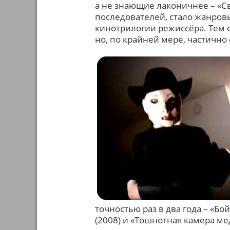
а не знающие лаконичнее – «С
последователей, стало жанро
кинотрилогии режиссёра. Тем 
но, по крайней мере, частичн
точностью раз в два года – «Б
(2008) и «Тошнотная камера ме