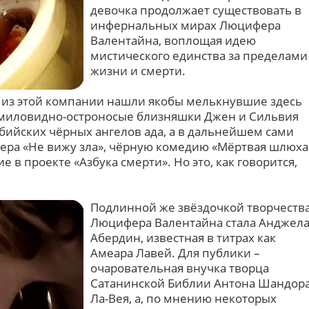
девочка продолжает существовать в
инфернальных мирах Люцифера
Валентайна, воплощая идею
мистического единства за пределами
жизни и смерти.
 из этой компании нашли якобы мелькнувшие здесь
 миловидно-остроносые близняшки Джен и Сильвия
бийских чёрных ангелов ада, а в дальнейшем сами
ра «Не вижу зла», чёрную комедию «Мёртвая шлюха
 в проекте «Азбука смерти». Но это, как говорится,
Подлинной же звёздочкой творчеств
Люцифера Валентайна стала Анджел
Абердин, известная в титрах как
Амеара Лавей. Для публики –
очаровательная внучка творца
Сатанинской Библии Антона Шандор
Ла-Вея, а, по мнению некоторых