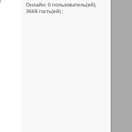
и
Онлайн: 0 пользователь(ей),
3668 гость(ей) :
й