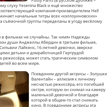
Pussy Pants (в русском дубляже –
ому слуху Yesenina Black и ещё множество
соответствующей компания-производителем Hell
оминает начальные титры всех «хэллоуиновских»
а съёмочной группы переделаны в угоду весёлому
 в фильмах не случайны. Так «имя» Надежды
орон души Анджеллы Абердин в третьем фильме,
 Сильвии Лайкенс, 16-летней девочки, зверски
ющими детьми и домработницей Гертрудой
ю режиссёра, может стать трагическим символом
детей во всем мире.
Псевдоним другой актрисы – Золушк
Валентайн – аллюзия к личному
несчастью режиссёра, его погибшей
сестре, которую он снимал на камеру
маленькой девочкой и благодаря
которой в общем-то стал снимать
кино. В псевдониме актрисы эта