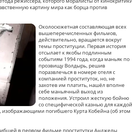
етода режиссёра, которого моралисты от кинокритик
равственную картину мира как борца против
Околосюжетная составляющая всех
вышеперечисленных фильмов,
действительно, вращается вокруг
темы проституции. Первая история
отсылает к якобы подлинным
событиям 1994 года, когда маньяк по
прозвищу Волдырь, решив
поразвлечься в номере отеля с
компанией проституток, но, не
захотев им платить, нашёл вполне
себе маньячный выход из
положения. Устроил жесткую бойню
со специфической казнью для каждо
, изображающими погибшего Курта Кобейна (об этом
гибшей в первом фильме проститутки Анджелы