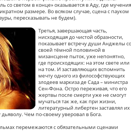
ль со светом в конце» оказывается в Аду, где мучени
тикратном размере. Во всяком случае, сцена с пауком
зуры, пересказывать не будем).
Третья, завершающая часть,
нисходящая до чистой образности,
показывает встречу души Анджелы с
своей тёмной половиной в
мизансцене пыток, уже непонятно,
где происходящих: на этом свете или
на том. И заставляющих вспомнить
мечту одного из философствующих
злодеев маркиза де Сада – министра
Сен-Фона. Остро переживая, что его
жертвы после смерти уже не смогут
мучаться так же, как при жизни,
литературный либертен заставлял их
дьяволу. Чем по-своему уверовал в Бога.
фильмах перемежаются с обязательными сценами