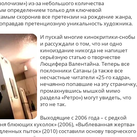
волочизм») из-за небольшого количества
вым определением только для ключевой
самым схоронив все претензии на рождение жанра,
о оправдав претенциозную уникальность художника.
И пускай многие кинокритики-снобы
и рассуждали о том, что ни одно
киноиздание никогда не напишет
серьёзную статью о творчестве
Люцифера Валентайна. Теперь все
поклонники Сатаны (а также все
несчастные читатели «25-го кадра»,
нечаянно попавшие на эту страничку
промахнувшись мышкой мимо
раздела «Ретро») могут увидеть, что
это не так.
Выходящие с 2006 года – с редкой
ойня блюющих куколок» (2006), «Выблеванная жертва»
дленных пыток» (2010) составили основу творческого