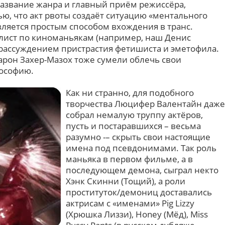
азвание жанра и главный приём режиссёра,
ю, что акт рвоты создаёт ситуацию «ментального
вляется простым способом вхождения в транс.
лист по киноманьякам (например, наш Денис
м рассуждением пристрастия фетишиста и эметофила.
 барон Захер-Мазох тоже сумели облечь свои
лософию.
Как ни странно, для подобного
творчества Люцифер Валентайн даже
собрал немалую труппу актёров,
пусть и постаравшихся – весьма
разумно -– скрыть свои настоящие
имена под псевдонимами. Так роль
маньяка в первом фильме, а в
последующем демона, сыграл некто
Хэнк Скинни (Тощий), а роли
проституток/демониц доставались
актрисам с «именами» Pig Lizzy
(Хрюшка Лиззи), Honey (Мёд), Miss