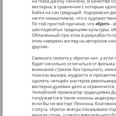
на глаза Джону Леннону. В качестве с
вестерна, в сравнении с которым «до
байка на сон грядущий. Ходоровски д
нечто немыслимое, что и художестве
По той простой причине, что
«Крот»
- 
шестидесятых традициям культуры, о
Облачённый при этом в разухабисто-п
этим «зверем» взгляд на авторское ки
другим.
Связного сюжета у «Крота» нет, а есл
будет несильно отличаться от фильма
внимания стрелок без прошлого, имени
поисках вызова, мудрости и просветле
одолеть четырёх мастеров револьвера,
вестерна дуэлями дело и ограничится,
Чилийский провокатор традициями Дик
погружается в такие низины андеграун
если бы не восторг Леннона, благово
статуса. «Крота» всегда показывали п
многих стран, а такого язвительного б