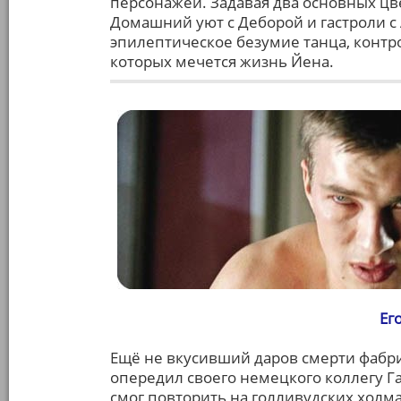
персонажей. Задавая два основных цв
Домашний уют с Деборой и гастроли с
эпилептическое безумие танца, контро
которых мечется жизнь Йена.
Ег
Ещё не вкусивший даров смерти фабри
опередил своего немецкого коллегу Га
смог повторить на голливудских холм