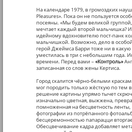
На календаре 1979, в громоздких наушн
Pleasures». Пока он не пользуется ос
посеяны. «Мы будем великой группой,
мечтает каждый второй мальчишка? И т
идейному вдохновителю пост-панк колл
мальчишкой. Возможно, дело в особой
герой Джеймса Барри тоже ни в какую н
уместилась в три с небольшим года. Ис
времени. Перед вами –
«Контроль»
Ант
записанная со слов жены Кертиса.
Город скалится чёрно-белыми краскам
мог породить только жёсткую по тем 
решение картины упрямо тычет скрюч
изначально цветная, выжжена, превра
помноженная на бесцветность ленты,
фотографии из потрёпанного фотоальб
бесцеремонностью папарацци вторгае
Обесцвечивание кадра добавляет мет