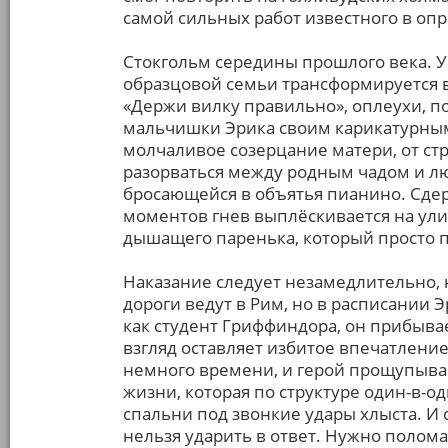
самой сильных работ известного в оп
Стокгольм середины прошлого века. 
образцовой семьи трансформируется в
«Держи вилку правильно», оплеухи, 
мальчишки Эрика своим карикатурным
молчаливое созерцание матери, от ст
разорваться между родным чадом и 
бросающейся в объятья пианино. Сде
моментов гнев выплёскивается на улиц
дышащего паренька, который просто п
Наказание следует незамедлительно, н
дороги ведут в Рим, но в расписании 
как студент Гриффиндора, он прибывае
взгляд оставляет избитое впечатление
немного времени, и герой прощупыва
жизни, которая по структуре один-в-од
спальни под звонкие удары хлыста. И
нельзя ударить в ответ. Нужно полома