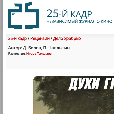
25-й кадр
/
Рецензии
/
Дело храбрых
Автор: Д. Белов, П. Чаплыгин
Разместил:
Игорь Талалаев