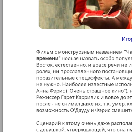
Иго
Фильм с монструозным названием
"Ч
времени"
нельзя назвать особо популяр
Восток, естественно, и вовсе речи не и
ролях, ни прославленного постановщи
поразительные спецэффекты. А между
не нужно. Наиболее известные исполн
Анна Фэрис ("Очень страшное кино"), н
Режиссер Гарет Карривик и вовсе до э
после - не снимал даже их, т.к. умер, к
возможность О'Дауду и Фэрис смешить
Сценарий к этому очень даже распола
с девушкой, утверждающей, что она п