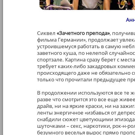
Анн
Сиквел
«Зачетного препода»
, получив
фильма Германии», продолжает увлека
устроившемуся работать в самую небл
заветного куша, по нелепой случайно
спортзале. Картина сразу берет с места
требует каких-либо закадровых комме
происходящего даже не обязательно с
только что прочитали предыдущее пр
В продолжении используются все те ж
разве что смотрится это все еще живе
драйв, ни на яркие краски, ни на заж
ленты энергичное «избавься от депрес
снабдили сюжет цветующими эпизода
шуточками – секс, наркотики, рок-н-р
безумного веселья вырос прямо проп