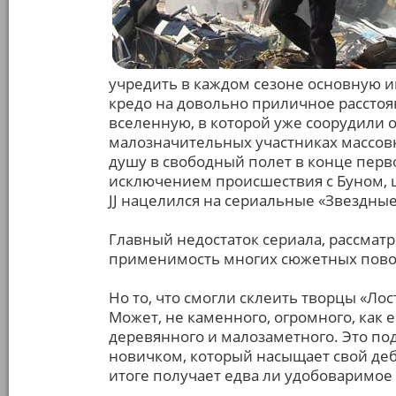
учредить в каждом сезоне основную 
кредо на довольно приличное расстоян
вселенную, в которой уже соорудили 
малозначительных участниках массовк
душу в свободный полет в конце первог
исключением происшествия с Буном, ш
JJ нацелился на сериальные «Звездны
Главный недостаток сериала, рассматр
применимость многих сюжетных повор
Но то, что смогли склеить творцы «Лос
Может, не каменного, огромного, как 
деревянного и малозаметного. Это п
новичком, который насыщает свой де
итоге получает едва ли удобоваримое