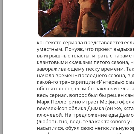
контексте сериала представляется если
уместным. Почуяв, что проект выдыха
выигрышные пласты: играть с параме
квантовыми скачками пятого сезона, 
завораживающему песку времени. Так
начала времен» последнего сезона, 
какой-то транскрипции «Интервью с в
обстоятельств, если бы заключительна
весь сериал, вопрос был бы решен сам
Марк Пеллегрино играет Мефистофеля 
new-sex-icon облика Дымка (он же, кст
ключевой. На предложение еды Дымок 
(любопытно, ведь тела как такового у не
насытился, обуял свою непосильную я