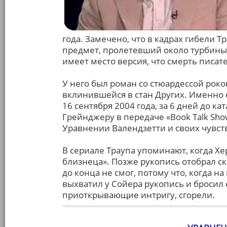
года. Замечено, что в кадрах гибели
предмет, пролетевший около турбины
имеет место версия, что смерть писа
У него был роман со стюардессой роко
вклинившейся в стан Других. Именно 
16 сентября 2004 года, за 6 дней до к
Грейнджеру в передаче «Book Talk Sho
Уравнении Валендзетти и своих чувст
В сериале Траупа упоминают, когда Хе
близнеца». Позже рукопись отобрал с
до конца не смог, потому что, когда на
выхватил у Сойера рукопись и бросил 
приоткрывающие интригу, сгорели.