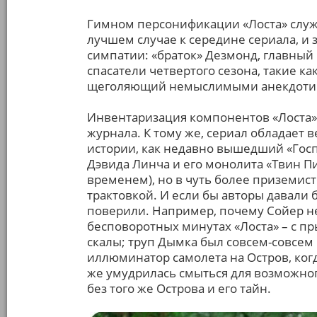
Гимном персонификации «Лоста» служ
лучшем случае к середине сериала, и
симпатии: «браток» Дезмонд, главный
спасатели четвертого сезона, такие к
щеголяющий немыслимыми анекдотич
Инвентаризация компонентов «Лоста»
журнала. К тому же, сериал обладает
истории, как недавно вышедший «Госп
Дэвида Линча и его монолита «Твин Пик
временем), но в чуть более приземис
трактовкой. И если бы авторы давали 
поверили. Например, почему Сойер н
бесповоротных минутах «Лоста» – с пры
скалы; труп Дымка был совсем-совсем 
иллюминатор самолета на Остров, когд
же умудрилась смыться для возможног
без того же Острова и его тайн.