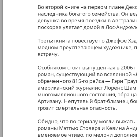
Во второй книге на первом плане Декс
наследника богатого семейства. Он ве
девушка во время поездки в Австралию
поскорее улетает домой в Лос-Анджеле
Третья книга повествует о Джеффе Хэ
модном преуспевающем художнике, п
встречу.
Особняком стоит выпущенная в 2006 г
роман, существующий во вселенной «
обреченного 815-го рейса — Гэри Тра
американский журналист Лоренс Шаме
многомиллионного состояния, обращае
Артизану. Непутевый брат-близнец бог
грозит смертельная опасность.
Обидно, что по сериалу могли выжать
романы Мэттью Стовера и Кевина Анде
вменяемое чтиво, по мелочи дополняю