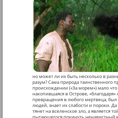
но может ли их быть несколько в разн
разум? Сама природа таинственного пр
происхождении («За морем») мало что 
накопившаяся в Острове, «благодаря»
превращения в любого мертвеца, был т
людей, знает их слабости и пороки. Д
тянет на вселенское зло, а является т
пытающегося покинуть ненавистный кл