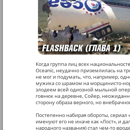
Когда группа лиц всех национальност
Oceanic, неудачно приземлилась на тр
не мог и подумать, что, например, од
мужика со шрамом на морщинисто-но
злодеем всей одиозной мыльной опер
говнюк на деревне, Сойер, неожиданн
сторону образа верного, но внебрачно
Постепенно набирая обороты, сериал «О
именуют его не иначе как «Лост», и д
народного названия) стал чем-то вро