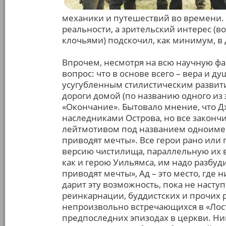
механики и путешествий во времени.
реальности, а зрительский интерес (
клочьями) подскочил, как минимум, в 
Впрочем, несмотря на всю научную фан
вопрос: что в основе всего – вера и д
усугубленным стилистическим развити
дороги домой (по названию одного из 
«Окончание». Бытовало мнение, что Д
наследниками Острова, но все закон
лейтмотивом под названием одноиме
приводят мечты». Все герои рано или
версию чистилища, параллельную их в
как и герою Уильямса, им надо разбуди
приводят мечты», Ад – это место, где н
дарит эту возможность, пока не насту
реинкарнации, буддистских и прочих р
непроизвольно встречающихся в «Лост
предпоследних эпизодах в церкви. Ник