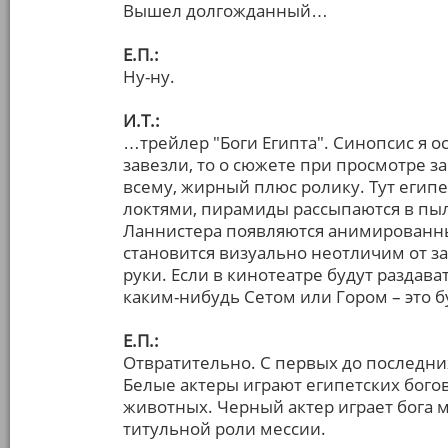
Вышел долгожданный…
Е.П.:
Ну-ну.
И.Т.:
…трейлер "Боги Египта". Синопсис я оси
завезли, то о сюжете при просмотре за
всему, жирный плюс ролику. Тут египе
локтями, пирамиды рассыпаются в пыл
Ланнистера появляются анимированны
становится визуально неотличим от з
руки. Если в кинотеатре будут раздав
каким-нибудь Сетом или Гором – это 
Е.П.:
Отвратительно. С первых до последних
Белые актеры играют египетских богов
животных. Черный актер играет бога
титульной роли мессии.