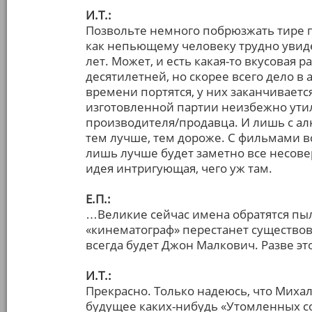
И.Т.:
Позвольте немного побрюзжать тире 
как непьющему человеку трудно увиде
лет. Может, и есть какая-то вкусовая
десятилетней, но скорее всего дело в
времени портятся, у них заканчивается
изготовленной партии неизбежно утил
производителя/продавца. И лишь с алк
тем лучше, тем дороже. С фильмами в
лишь лучше будет заметно все несове
идея интригующая, чего уж там.
Е.П.:
…Великие сейчас имена обратятся пы
«кинематограф» перестанет существов
всегда будет Джон Малкович. Разве эт
И.Т.:
Прекрасно. Только надеюсь, что Миха
будущее каких-нибудь «Утомленных с