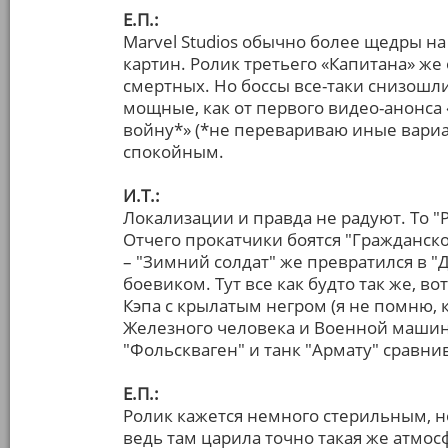
Е.П.:
Marvel Studios обычно более щедры н
картин. Ролик третьего «Капитана» же
смертных. Но боссы все-таки снизошли
мощные, как от первого видео-анонса 
войну*» (*не перевариваю иные вари
спокойным.
И.Т.:
Локализации и правда не радуют. То "
Отчего прокатчики боятся "Гражданск
– "Зимний солдат" же превратился в "
боевиком. Тут все как будто так же, вот 
Кэпа с крылатым негром (я не помню, к
Железного человека и Военной машины?
"Фольскваген" и танк "Армату" сравни
Е.П.:
Ролик кажется немного стерильным, н
ведь там царила точно такая же атмосф