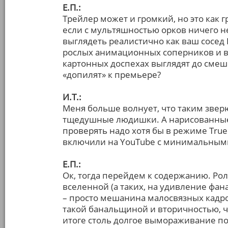
Е.П.:
Трейлер может и громкий, но это как г
если с мультяшностью орков ничего н
выглядеть реалистично как ваш сосед В
рослых анимационных соперников и вс
картонных доспехах выглядят до смеш
«допилят» к премьере?
И.Т.:
Меня больше волнует, что таким звер
тщедушные людишки. А нарисованные о
проверять надо хотя бы в режиме True 
включили на YouTube с минимальными 
Е.П.:
Ок, тогда перейдем к содержанию. Рол
вселенной (а таких, на удивление фа
– просто мешанина малосвязных кадр
такой банальщиной и вторичностью, чт
итоге столь долгое вымораживание п