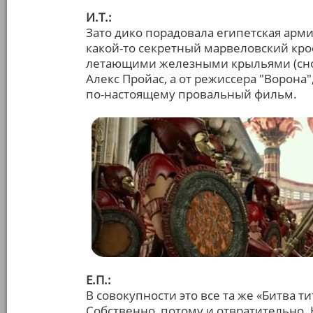
И.Т.:
Зато дико порадовала египетская арми
какой-то секретный марвеловский крос
летающими железными крыльями (снова
Алекс Пройас, а от режиссера "Ворона"
по-настоящему провальный фильм.
Е.П.:
В совокупности это все та же «Битва 
Собственно, потому и отвратительно.