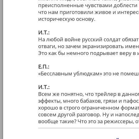
преисполненные чувствами доблести и
что нам приготовили живое и интерес
историческую основу.
И.Т.:
На любой войне русский солдат обяза
отваги, но зачем экранизировать имен
Это как бы немного подрывает веру в 
Е.П.:
«Бесславным ублюдкам» это не помеш
И.Т.:
Всем же понятно, что трейлер в данно
эффекты, много бабахов, грязи и пафо
хорошо в строго ограниченном формате
совсем другой разговор. Ну и напосле
вообще такие? Что это за режиссеры, о