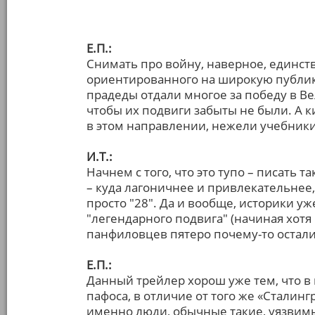
Е.П.:
Снимать про войну, наверное, единств
ориентированного на широкую публику
прадеды отдали многое за победу в В
чтобы их подвиги забыты не были. А к
в этом направлении, нежели учебники
И.Т.:
Начнем с того, что это тупо – писать 
– куда лагоничнее и привлекательнее,
просто "28". Да и вообще, историки у
"легендарного подвига" (начиная хотя
панфиловцев пятеро почему-то остали
Е.П.:
Данный трейлер хорош уже тем, что в 
пафоса, в отличие от того же «Сталин
именно люди, обычные такие, уязвимы