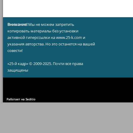
Внимание!
Мы не можем запретить
копировать материалы без установки
активной гиперссылки на www.25-k.com и
указания авторства. Но это останется на вашей
совести!
«25-й кадр» © 2009-2025. Почти все права
защищены
Работает на Seditio