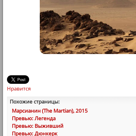
Нравится
Похожие страницы:
Марсианин (The Martian), 2015
Превью: Легенда
Превью: Выживший
Превью: Дюнкерк