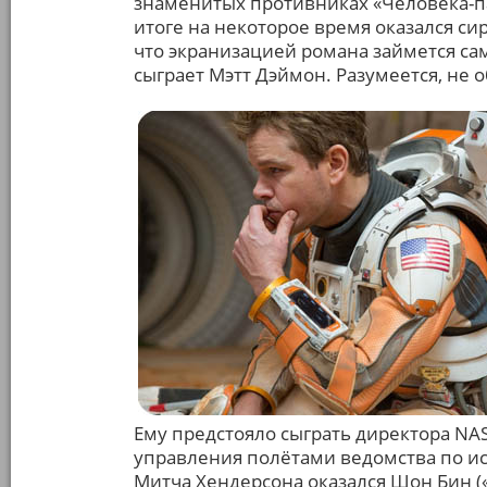
знаменитых противниках «Человека-па
итоге на некоторое время оказался сир
что экранизацией романа займется сам
сыграет Мэтт Дэймон. Разумеется, не 
Ему предстояло сыграть директора NАS
управления полётами ведомства по и
Митча Хендерсона оказался Шон Бин («