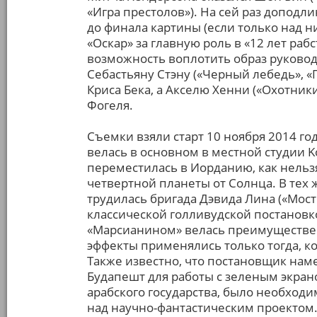
«Игра престолов»). На сей раз доподл
до финала картины (если только над 
«Оскар» за главную роль в «12 лет ра
возможность воплотить образ руковод
Себастьяну Стэну («Черный лебедь», «
Криса Бека, а Акселю Хенни («Охотники
Фогеля.
Съемки взяли старт 10 ноября 2014 го
велась в основном в местной студии Ko
переместилась в Иорданию, как нель
четвертной планеты от Солнца. В тех ж
трудилась бригада Дэвида Лина («Мост 
классической голливудской постановк
«Марсианином» велась преимуществен
эффекты применялись только тогда, к
Также известно, что постановщик нам
Будапешт для работы с зеленым экрано
арабского государства, было необход
над научно-фантастическим проектом