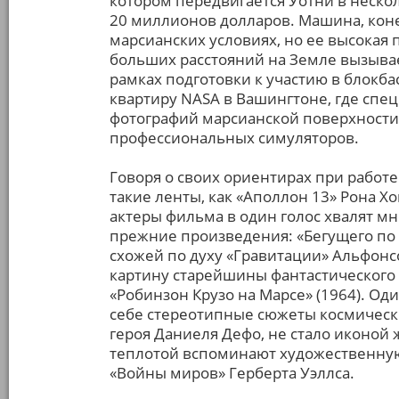
котором передвигается Уотни в неско
20 миллионов долларов. Машина, коне
марсианских условиях, но ее высокая
больших расстояний на Земле вызывае
рамках подготовки к участию в блокб
квартиру NАSА в Вашингтоне, где сп
фотографий марсианской поверхности,
профессиональных симуляторов.
Говоря о своих ориентирах при работ
такие ленты, как «Аполлон 13» Рона Х
актеры фильма в один голос хвалят м
прежние произведения: «Бегущего по 
схожей по духу «Гравитации» Альфонс
картину старейшины фантастического
«Робинзон Крузо на Марсе» (1964). О
себе стереотипные сюжеты космическ
героя Даниеля Дефо, не стало иконой 
теплотой вспоминают художественную
«Войны миров» Герберта Уэллса.