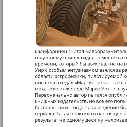
калифорниец считал маловразумительн
году к нему пришла идея поместить в
времени, который бы выживал не на н
Уир с особым энтузиазмом взялся за
области астрофизики, пилотируемой 
писатель создал «Марсианина» – захв
механике-инженере Марке Уотни, случ
Первоначально автор пытался опубли
книжных издательств, но все его поп
бесплодными. Тогда произведение был
сериала. Такая практика в настоящее 
результат не одному десятку малоиз