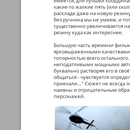
имеется, для лучшей координац
какие-то жалкие пять (или скол
раскладе даже на новую резину 
без ручника мы не умеем, и то
существенно увеличивается на
резину куда как интереснее.
Большую часть времени фильм
ярковыраженными качествами 
топорностью всего остального.
неподатливыми мощными авто,
буквально растворяя его в сво
общаться - чувствуется определ
приехали..." Сюжет не всегда л
наивны и отрицательным образ
персонажей.