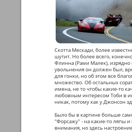
Скотта Мескади, более известно
шутит. Но более всего, конечн
Флинна (Рами Малек), изрядно
увольнения он должен был, вро
для гонки, но об этом все бла
множество. Об остальных сорат
имена, не то чтобы какие-то к
любовным интересом Тоби в и
никак, потому как у Джонсон 
Было бы в картине больше сам
"Форсажу" - на какие-то ляпы
внимания, но здесь настроение