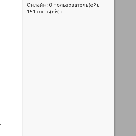
Онлайн: 0 пользователь(ей),
151 гость(ей) :
е
ь