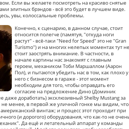
вом. Если вы желаете посмотреть на красиво снятые
ми элитных брэндов - всё это будет в лучшем виде.
десь, увы, колоссальные проблемы.
Конечно, к сценарию, в данном случае, стоит
относится полегче (памятуя, "откуда ноги
растут" - всё-таки "Need for Speed" это не "Gran
Turismo") и на многих нелепых моментах тут н
стоит заострять внимание. В частности, в
начале картины нас знакомят с главным
героем, механиком Тоби Маршаллом (Аарон
Пол), и пытаются убедить нас в том, как плохо у
него с бизнесом в гараже - этот момент
необходим для того, чтобы оправдать его
согласие на предложение Дино (Доминик
ее даже доработать) эксклюзивный Shelby Mustang за
 не менее, в первой же уличной гонке мы видим, что
 американский винтаж; и процесс этот проходит при
чного (и дорогого) оборудования, что как-то не очен
еханик". Да ещё и летательный аппарат у команды