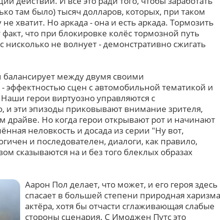
ии действий. И всё это ради того, чтобы заработать
ько там было) тысяч долларов, которых, при таком
не хватит. Но аркада - она и есть аркада. Тормозить
т факт, что при блокировке колёс тормозной путь
с нисколько не волнует - демонстративно сжигать
 балансирует между двумя своими
- эффектностью сцен с автомобильной тематикой и
 Наши герои виртуозно управляются с
 и эти эпизоды приковывают внимание зрителя,
ём драйве. Но когда герои открывают рот и начинают
ённая неловкость и досада из серии "Ну вот,
огичен и последователен, диалоги, как правило,
ом сказываются на и без того блеклых образах
Аарон Пол делает, что может, и его героя здесь
спасает в большей степени природная харизм
актёра, хотя бы отчасти сглаживающая слабые
стороны сценария. С Имоджен Путс это