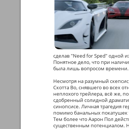
сделав "Need for Sped" одной 
Понятное дело, что при налич
была лишь вопросом времени.
Несмотря на разумный скепсис
Скотта Во, снявшего во всех о
неплохого трейлера, всё же, п
сдобренный солидной драматич
синопсисе. Личная трагедия гер
помимо банальных покатушек ту
Тем более что Аарон Пол дейс
существенным потенциалом. На