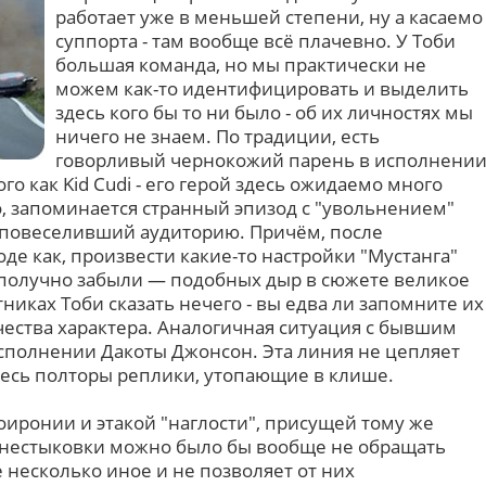
работает уже в меньшей степени, ну а касаемо
суппорта - там вообще всё плачевно. У Тоби
большая команда, но мы практически не
можем как-то идентифицировать и выделить
здесь кого бы то ни было - об их личностях мы
ничего не знаем. По традиции, есть
говорливый чернокожий парень в исполнени
го как Kid Cudi - его герой здесь ожидаемо много
о, запоминается странный эпизод с "увольнением"
 повеселивший аудиторию. Причём, после
де как, произвести какие-то настройки "Мустанга"
гополучно забыли — подобных дыр в сюжете великое
никах Тоби сказать нечего - вы едва ли запомните их
ачества характера. Аналогичная ситуация с бывшим
сполнении Дакоты Джонсон. Эта линия не цепляет
здесь полторы реплики, утопающие в клише.
оиронии и этакой "наглости", присущей тому же
 и нестыковки можно было бы вообще не обращать
 несколько иное и не позволяет от них