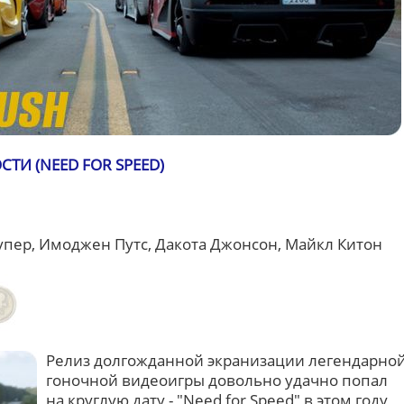
СТИ (NEED FOR SPEED)
пер, Имоджен Путс, Дакота Джонсон, Майкл Китон
Релиз долгожданной экранизации легендарно
гоночной видеоигры довольно удачно попал
на круглую дату - "Need for Speed" в этом году