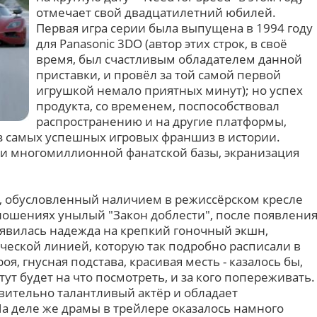
отмечает свой двадцатилетний юбилей.
Первая игра серии была выпущена в 1994 году
для Panasonic 3DO (автор этих строк, в своё
время, был счастливым обладателем данной
приставки, и провёл за той самой первой
игрушкой немало приятных минут); но успех
продукта, со временем, поспособствовал
распространению и на другие платформы,
из самых успешных игровых франшиз в истории.
ии многомиллионной фанатской базы, экранизация
, обусловленный наличием в режиссёрском кресле
тношениях унылый "Закон доблести", после появлени
оявилась надежда на крепкий гоночный экшн,
еской линией, которую так подробно расписали в
оя, гнусная подстава, красивая месть - казалось бы,
т будет на что посмотреть, и за кого попереживать.
твительно талантливый актёр и обладает
 деле же драмы в трейлере оказалось намного