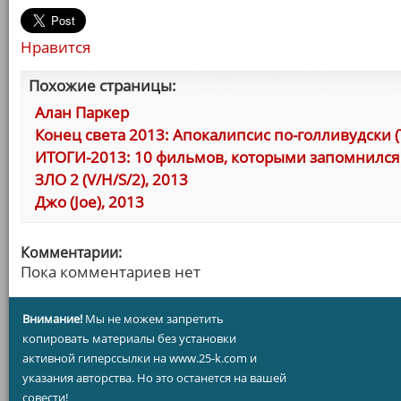
Нравится
Похожие страницы:
Алан Паркер
Конец света 2013: Апокалипсис по-голливудски (Th
ИТОГИ-2013: 10 фильмов, которыми запомнился 
ЗЛО 2 (V/H/S/2), 2013
Джо (Joe), 2013
Комментарии:
Пока комментариев нет
Внимание!
Мы не можем запретить
копировать материалы без установки
активной гиперссылки на www.25-k.com и
указания авторства. Но это останется на вашей
совести!