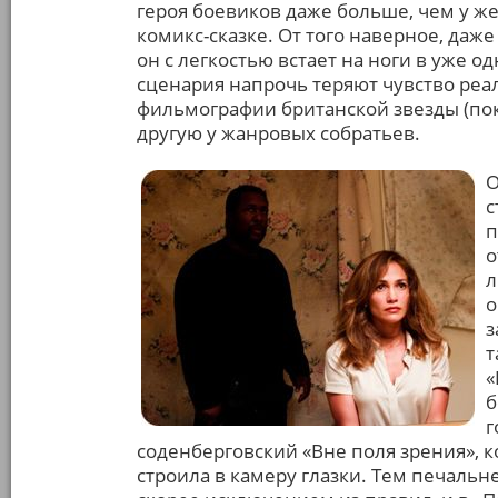
героя боевиков даже больше, чем у 
комикс-сказке. От того наверное, даж
он с легкостью встает на ноги в уже 
сценария напрочь теряют чувство реа
фильмографии британской звезды (пок
другую у жанровых собратьев.
О
с
п
о
л
о
з
т
«
б
г
соденберговский «Вне поля зрения», ко
строила в камеру глазки. Тем печальне