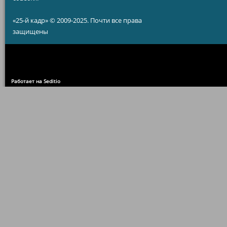
«25-й кадр» © 2009-2025. Почти все права
защищены
Работает на Seditio