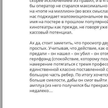
скорее исключением из правил, и в «П
бы оператор не старался максимально
на «попе на миллион» (во всех смысла
нас поджидает малоэмоциональное вы
имя на постере в прошлом популярной
кинотеатры как прежде, не говоря уже
кассовый потенциал.
Ах да, стоит заметить, что просмотр д
простых. Учитывая, что действие, как 
предали – он нашел – он убил – он от
герлфрэнд (спокойствие, которому поз
намерение потягаться с тремя профе
единственной классно поставленной с
большую часть ребер. По итогу хочет
больше смелости, дабы он смог выйти
амплуа (из него получился бы прекрасны
недалеко…