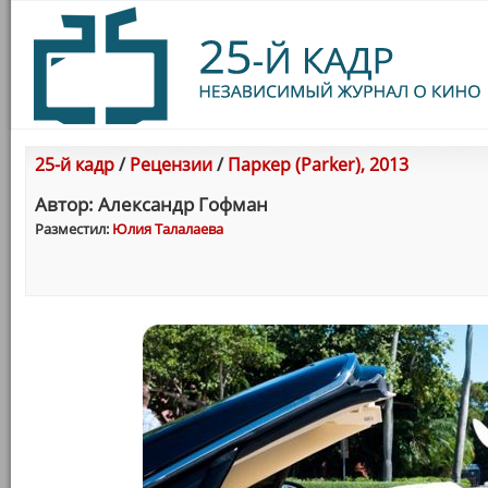
25-й кадр
/
Рецензии
/
Паркер (Parker), 2013
Автор: Александр Гофман
Разместил:
Юлия Талалаева