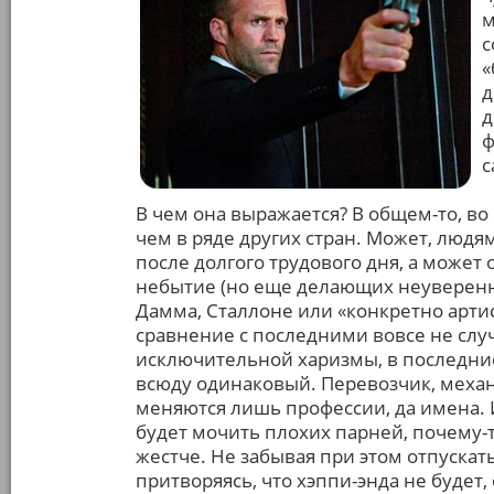
м
с
«
д
д
ф
с
В чем она выражается? В общем-то, во
чем в ряде других стран. Может, люд
после долгого трудового дня, а може
небытие (но еще делающих неуверен
Дамма, Сталлоне или «конкретно арти
сравнение с последними вовсе не слу
исключительной харизмы, в последние 
всюду одинаковый. Перевозчик, механи
меняются лишь профессии, да имена. 
будет мочить плохих парней, почему-т
жестче. Не забывая при этом отпускат
притворяясь, что хэппи-энда не будет