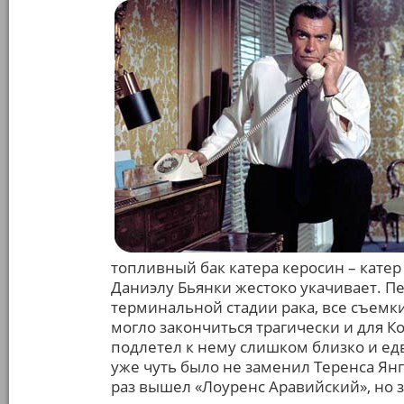
топливный бак катера керосин – катер н
Даниэлу Бьянки жестоко укачивает. П
терминальной стадии рака, все съемк
могло закончиться трагически и для К
подлетел к нему слишком близко и ед
уже чуть было не заменил Теренса Янга
раз вышел «Лоуренс Аравийский», но з