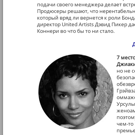
подачи своего менеджера делает встр
Продюсеры решают, что нерентабельн
который вряд ли вернется к роли Бон
директор United Artists Дэвид Пикер д
Коннери во что бы то ни стало.
7 мест
Джиаки
но не с
безопа
обезвр
Грэйвз
оммаже
Урсулы
женоам
поэтому
чем-то
премье