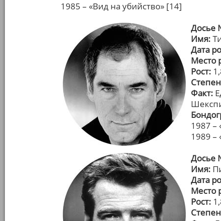
1985 – «Вид на убийство» [14]
Досье 
Имя:
Ти
Дата р
Место 
Рост:
1,
Степен
Факт:
Е
Шекспи
Бондог
1987 – 
1989 –
Досье 
Имя:
Пи
Дата р
Место 
Рост:
1,
Степен