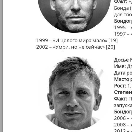
Факт:
Е
Бонда (
для тво
Бондог
1995 – 
1997 – 
1999 – «И целого мира мало» [19]
2002 – «Умри, но не сейчас» [20]
Досье 
Имя:
Дэ
Дата р
Место 
Рост:
1
Степен
Факт:
П
запуск
Бондог
2006 – 
2008 –
2012 – 