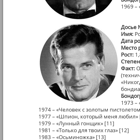
1969 – 
Досье 
Имя:
Ро
Дата р
Место 
Рост:
1,
Степен
Факт:
О
(техни
«Никог
бондиа
Бондог
1973 – 
1974 – «Человек с золотым пистолетом»
1977 – «Шпион, который меня любил» 
1979 – «Лунный гонщик» [11]
1981 – «Только для твоих глаз» [12]
1983 – «Осьминожка» [13]