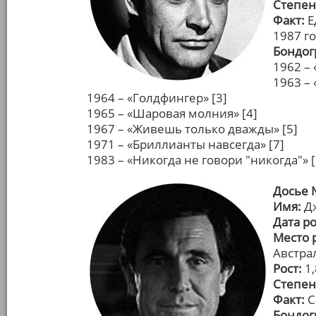
Степен
Факт:
Е
1987 г
Бондог
1962 – 
1963 – 
1964 – «Голдфингер» [3]
1965 – «Шаровая молния» [4]
1967 – «Живешь только дважды» [5]
1971 – «Бриллианты навсегда» [7]
1983 – «Никогда не говори "никогда"»
Досье 
Имя:
Дж
Дата р
Место 
Австра
Рост:
1,
Степен
Факт:
С
Бондог