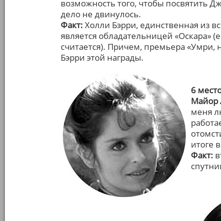
возможность того, чтобы посвятить Дж
дело не двинулось.
Факт:
Холли Бэрри, единственная из в
является обладательницей «Оскара» (е
считается). Причем, премьера «Умри, 
Бэрри этой награды.
6 мест
Майор 
меня л
работае
отомст
итоге в
Факт:
в
спутни