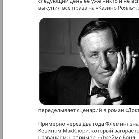
следующий день ее уже никто и не всп
выкупил все права на «Казино Рояль», 
переделывает сценарий в роман «Докт
Примерно через два года Флеминг зн
Кевином МакКлори, который загораетс
названием, например, «Джеймс Бонд –