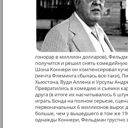
гонорар в миллион долларов), Фельдм
получится и решил снять комедийную
Шона Коннери он компенсировал куче
(мечта Флеминга сбылась все-таки), П
Хьюстона, Вуди Аллена и Урсулы Андре
Превратились в комедию и съемки кар
друга (в итоге их насчитывалось 6 шту
играть Бонда на полном серьезе, сце
первоначальных 6 миллионов вырос до
больше, чем у вышедшего в том же 19
однажды Коннери, Фельдман грустно з