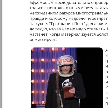
Ефремовым последовательно опровергн
только с несколько иными результата
неожиданном ракурсе многострадальн
правде и которому надоело перетират
на кухне. "Гражданин Поэт" дал людям 
да такую, что за нее не надо отвечать.
настанет, когда материализуется Боло
режиссирует.
Ж
«
г
н
н
г
и
И
ш
в
п