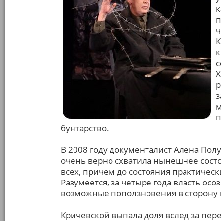
к
п
ч
К
к
с
Х
р
з
м
п
бунтарство.
В 2008 году документалист Алена Пол
очень верно схватила нынешнее сост
всех, причем до состояния практическ
Разумеется, за четыре года власть осо
возможные поползновения в сторону 
Кричевской выпала доля вслед за пе