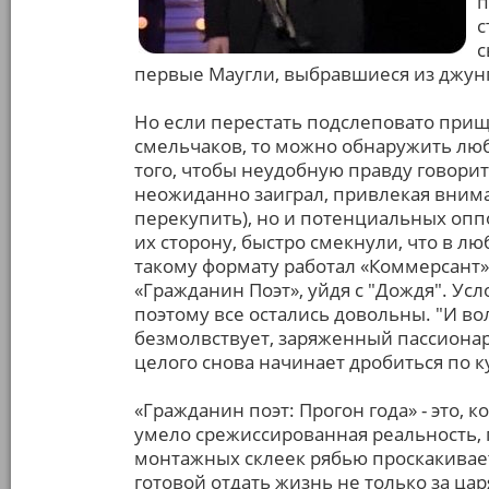
п
с
с
первые Маугли, выбравшиеся из джун
Но если перестать подслеповато прищ
смельчаков, то можно обнаружить люб
того, чтобы неудобную правду говори
неожиданно заиграл, привлекая внима
перекупить), но и потенциальных оппо
их сторону, быстро смекнули, что в лю
такому формату работал «Коммерсант»
«Гражданин Поэт», уйдя с "Дождя". У
поэтому все остались довольны. "И во
безмолвствует, заряженный пассионар
целого снова начинает дробиться по к
«Гражданин поэт: Прогон года» - это, 
умело срежиссированная реальность, 
монтажных склеек рябью проскакивает
готовой отдать жизнь не только за ца