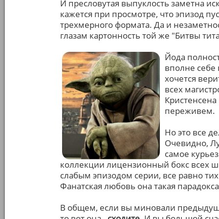
И пресловутая выпуклость заметна иск
кажется при просмотре, что эпизод пу
трехмерного формата. Да и незаметнос
глазам картонность той же "Битвы тит
Йода полнос
вполне себе 
хочется вери
всех магистр
Кристенсена 
переживем.
Но это все д
Очевидно, Лу
самое курье
коллекции лицензионный бокс всех ше
слабым эпизодом серии, все равно ти
Фанатская любовь она такая парадокса
В общем, если вы миновали предыдущи
то вот она -
сходите
. И вы большой сч