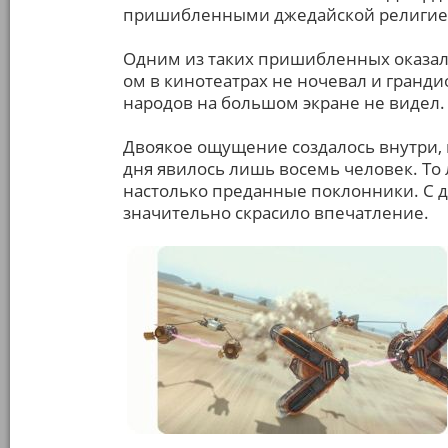
пришибленными джедайской религие
Одним из таких пришибленных оказался
ом в кинотеатрах не ночевал и гранд
народов на большом экране не видел.
Двоякое ощущение создалось внутри, 
дня явилось лишь восемь человек. То 
настолько преданные поклонники. С др
значительно скрасило впечатление.