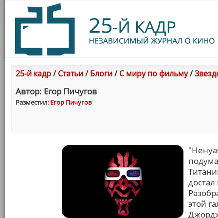
25-й кадр
/
Статьи
/
Блоги
/
С миру по фильму
/
Звезд
Автор: Егор Пичугов
Разместил:
Егор Пичугов
"Ненуа
подума
Титани
достал
Разобр
этой га
Джордж