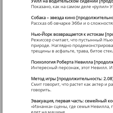
Уилл на водительском сидении [продо
Показано, как на самом деле «рулил» У
Собака – звезда кино [продолжительно
Рассказ об овчарке Эбби и о сложност
Нью-Йорк возвращается к истокам [пр
Режиссер считает, что пустынный Нью-Й
природе. Наглядно продемонстрирован
трещины в асфальте, трава, битое ст
Психология Роберта Невилла [продолж
Интересный персонаж, этот Невилл. И
Метод игры [продолжительность: 2.08
Смит говорит, что растет как актер и 
говорить.
Эвакуация, первая часть: семейный ко
«Изнанка» сцены, где семья Невилла, 
едет на машине.