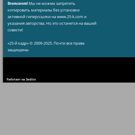
Внимание!
Мы не можем запретить
копировать материалы без установки
активной гиперссылки на www.25-k.com и
указания авторства. Но это останется на вашей
совести!
«25-й кадр» © 2009-2025. Почти все права
защищены
Работает на Seditio