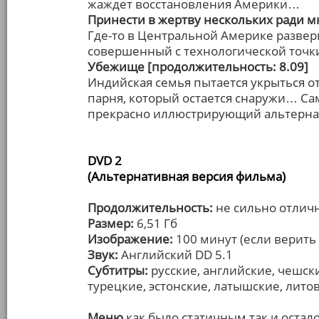
жаждет восстановления Америки…
Принести в жертву нескольких ради м
Где-то в Центральной Америке разве
совершенный с технологической точки
Убежище [продолжительность: 8.09]
Индийская семья пытается укрыться о
парня, который остается снаружи… С
прекрасно иллюстрирующий альтернат
DVD 2
(Альтернативная версия фильма)
Продолжительность:
не сильно отличн
Размер:
6,51 Гб
Изображение:
100 минут (если верить 
Звук:
Английский DD 5.1
Субтитры:
русские, английские, чешски
турецкие, эстонские, латышские, лито
Меню
как было статичным так и остал