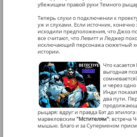
убежищем правой руки Темного рыцар
Теперь слухи о подключении к проект
уж и слухами. Если источник, конечно
исходили предположения, что Джоз поя
все считают, что Левитт и Леджер похо
исключающий персонажа сюжетный хо
истории.
Что касается 
выгодная поз
сомневается?
и через одн
Инди показат
два пути. Пе
продолжающа
рыцаря: вдруг и правда Бэт до эпилога
марвеловским
"Мстителям"
: встреча 
мышью. Благо и за Суперменом присма