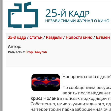
25-й кадр
/
Статьи
/
Разделы
/
Новости кино
/
Бэтмен 
Автор:
Разместил:
Егор Пичугов
Напарник снова в деле
По сообщениям ресурса 
верить после недавне
Криса Нолана
в поисках подходящей н
Собственно, ничего удивительного, од
на территории парка заброшенная очи