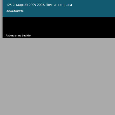
«25-й кадр» © 2009-2025. Почти все права
защищены
Работает на Seditio