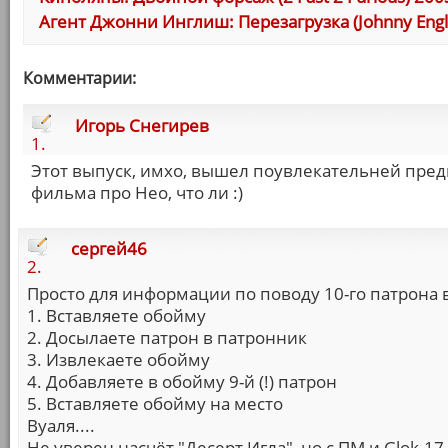
Агент Джонни Инглиш: Перезагрузка (Johnny Engl
Комментарии:
Игорь Снегирев
1.
Этот выпуск, имхо, вышел поувлекательней пред
фильма про Нео, что ли :)
сергей46
2.
Просто для информации по поводу 10-го патрона в
1. Вставляете обойму
2. Досылаете патрон в патронник
3. Извлекаете обойму
4. Добавляете в обойму 9-й (!) патрон
5. Вставляете обойму на место
Вуаля....
Не уверен насчёт "Десерт Игла", но с ПМ и Glok-17 