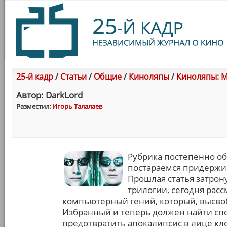
25-й кадр
/
Статьи
/
Общие
/
Киноляпы
/
Киноляпы: М
Автор: DarkLord
Разместил:
Игорь Талалаев
Рубрика постепенно об
постараемся придержива
Прошлая статья затро
трилогии, сегодня расс
компьютерный гений, который, высвоб
Избранный и теперь должен найти спо
предотвратить апокалипсис в лице кл