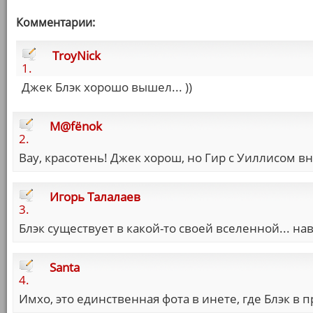
Комментарии:
TroyNick
1.
Джек Блэк хорошо вышел... ))
M@fёnok
2.
Вау, красотень! Джек хорош, но Гир с Уиллисом в
Игорь Талалаев
3.
Блэк существует в какой-то своей вселенной... 
Santa
4.
Имхо, это единственная фота в инете, где Блэк в 