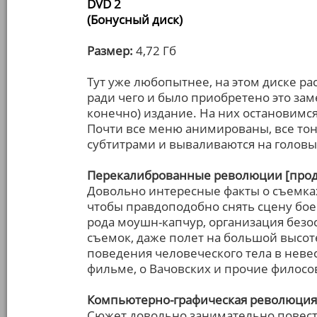
DVD 2
(Бонусный диск)
Размер:
4,72 Гб
Тут уже любопытнее, на этом диске р
ради чего и было приобретено это зам
конечно) издание. На них остановимс
Почти все меню анимированы, все т
субтитрами и вываливаются на головы
Перекалиброванные революции [продо
Довольно интересные факты о съемках,
чтобы правдоподобно снять сцену боев
рода моушн-капчур, организация безо
съемок, даже полет на большой высот
поведения человеческого тела в нев
фильме, о Вачовских и прочие филосо
Компьютерно-графическая революция 
Сюжет довольно занимательно повест