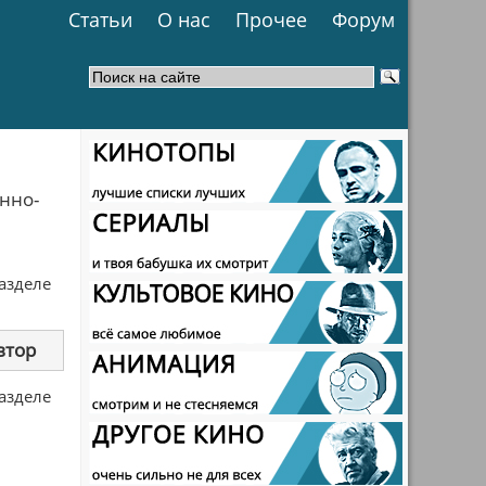
Статьи
О нас
Прочее
Форум
нно-
разделе
втор
разделе