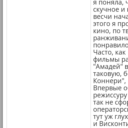
я поняла, 
скучное и 
весчи нач
этого я пр
кино, по т
ранживани
понравилос
Часто, ка
фильмы ра
"Амадей" 
таковую, 
Коннери",
Впервые о
режиссуру 
так не сф
операторск
тут уж глу
и Висконти