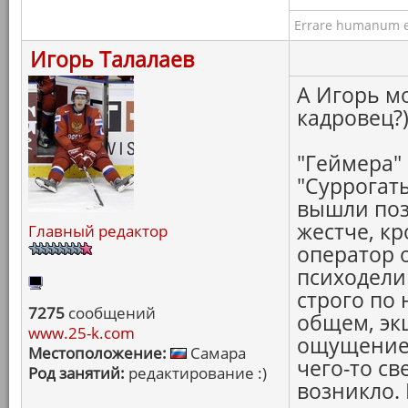
Errare humanum e
Игорь Талалаев
А Игорь мо
кадровец?
"Геймера"
"Суррогаты
вышли поз
жестче, к
Главный редактор
оператор 
психодели
строго по
7275
сообщений
общем, эк
www.25-k.com
ощущение 
Местоположение:
Самара
чего-то св
Род занятий:
редактирование :)
возникло. 