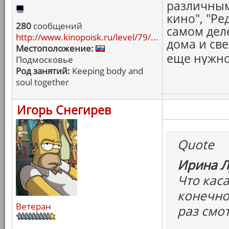
различным
кино", "Ре
280
сообщений
самом дел
http://www.kinopoisk.ru/level/79/...
дома и св
Местоположение:
еще нужно
Подмосковье
Род занятий:
Keeping body and
soul together
Игорь Снегирев
Quote
Ирина Л
Что каса
конечно,
Ветеран
раз смо