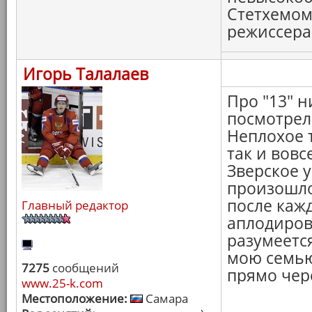
Стетхемом
режиссера. 
Игорь Талалаев
Про "13" н
посмотрел
Неплохое 
так и вовс
Зверское 
произошло
после каж
Главный редактор
аплодиров
разумеется
мою семью!
7275
сообщений
прямо чер
www.25-k.com
Местоположение:
Самара