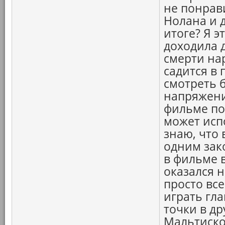
не понрав
Нолана и 
итоге? Я э
доходила д
смерти нар
садится в 
смотреть 
напряжени
фильме по
может исп
знаю, что
одним зак
в фильме в
оказался 
просто все
играть гл
точки в др
Мальтиског