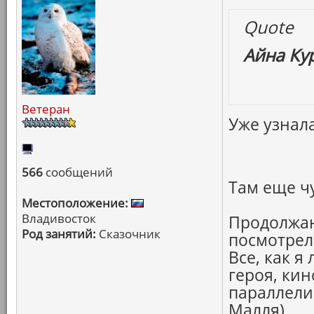
Quote
Айна Ку
Ветеран
Уже узнала
566
сообщений
Там еще ч
Местоположение:
Владивосток
Продолжаю
Род занятий:
Сказочник
посмотре
Все, как я
героя, кин
параллели
Малля)