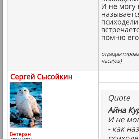
И не могу 
называетс
психодели
встречаетс
помню его 
отредактирова
часа(ов)
Сергей Сысойкин
Quote
Айна Ку
И не мо
- как на
Ветеран
психоде