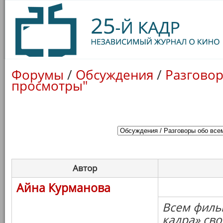
Форумы
/
Обсуждения
/
Разговор
просмотры"
Автор
Айна Курманова
Всем филь
кадра» св