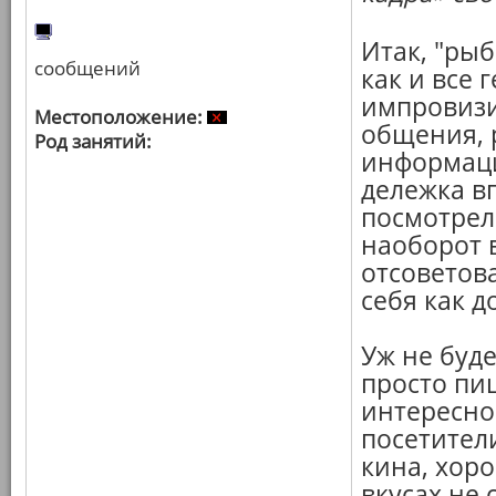
Итак, "рыб
сообщений
как и все 
импровизи
Местоположение:
общения, 
Род занятий:
информаци
дележка в
посмотрел
наоборот 
отсоветова
себя как д
Уж не буд
просто пи
интересно
посетител
кина, хоро
вкусах не 