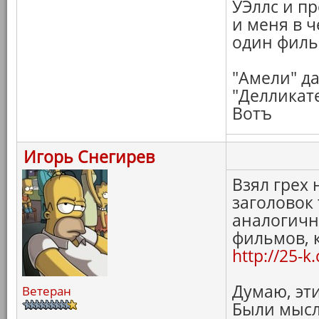
УЭллс и п
и меня в ч
один филь
"Амели" д
"Делликате
Вотъ
Игорь Снегирев
Взял грех 
заголовок
аналогичну
фильмов, 
http://25-
Думаю, эти
Ветеран
Были мысл