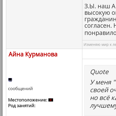
З.Ы. наш А
высокую о
гражданину
согласен.
понравило
Изменяю мир к ле
Айна Курманова
Quote
У меня "
сообщений
своей о
но всё к
Местоположение:
лучшему
Род занятий: