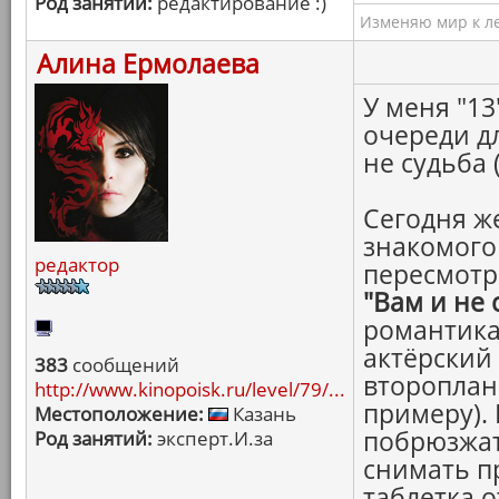
Род занятий:
редактирование :)
Изменяю мир к ле
Алина Ермолаева
У меня "13
очереди дл
не судьба 
Сегодня же
знакомого 
редактор
пересмотр
"Вам и не 
романтика
актёрский 
383
сообщений
второплан
http://www.kinopoisk.ru/level/79/...
примеру).
Местоположение:
Казань
побрюзжат
Род занятий:
эксперт.И.за
снимать п
таблетка о