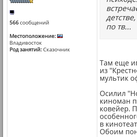
встреча
детстве
566
сообщений
по тв...
Местоположение:
Владивосток
Род занятий:
Сказочник
Там еще и
из "Крестн
мультик о
Осилил "Но
киноман п
ковейер. П
особенного
в кинотеат
Обоим пон