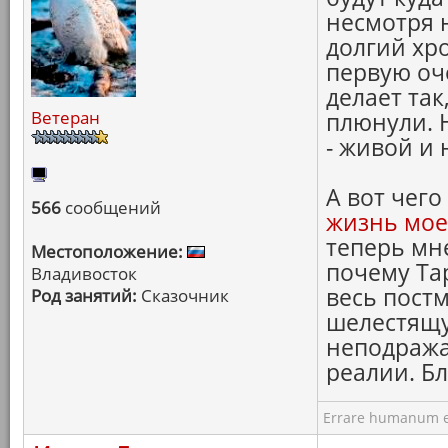
несмотря 
долгий хро
первую оче
делает так
Ветеран
плюнули. 
- живой и
А вот чего
566
сообщений
жизнь мое
теперь мн
Местоположение:
почему Тар
Владивосток
весь пост
Род занятий:
Сказочник
шелестящу
неподража
реалии. Бл
Errare humanum e