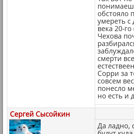
понимаешь,
обстояло 
умереть с 
века 20-го
Чехова по
разбирался
заблуждалс
смерти все
естествеен
Сорри за т
совсем вес
понесло ме
но есть и д
Сергей Сысойкин
Да ладно,
будут куда