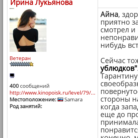
Ирина Лукьянова
Айна
, здо
приятно з
смотрел и 
непонравил
нибудь вст
Ветеран
Сейчас то
ублюдков"
Тарантину
своеобраз
400
сообщений
повернутос
http://www.kinopoisk.ru/level/79/...
стороны н
Местоположение:
Samara
когда запа
Род занятий:
еще до пр
принимала,
понравится
конечно, м