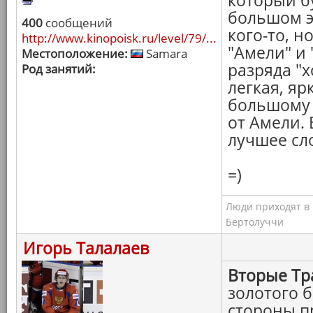
который бу
большом э
400
сообщений
кого-то, н
http://www.kinopoisk.ru/level/79/...
"Амели" и 
Местоположение:
Samara
разряда "х
Род занятий:
легкая, яр
большому 
от Амели. 
лучшее сло
=)
Люди приходят в к
Бертолуччи
Игорь Талалаев
Вторые Тр
золотого 
стороны п