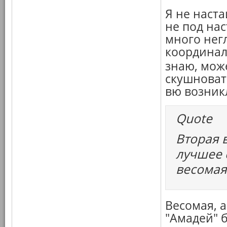
Я не наст
не под нас
много нег
координаль
знаю, мож
скушноват
вю возник
Quote
Вторая 
лучшее 
весомая
Весомая, а
"Амадей" 