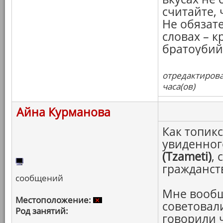
считайте, 
Не обязат
словах – к
братоубий
отредактирова
часа(ов)
Айна Курманова
Как топикс
увиденног
(Tzameti)
,
гражданст
сообщений
Мне вообщ
Местоположение:
советовал
Род занятий:
говорили 