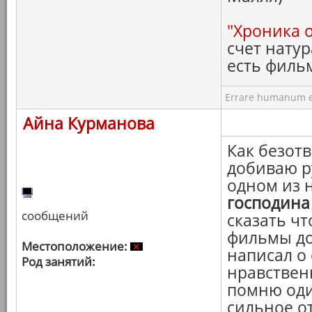
"Хроника 
счет натур
есть филь
Errare humanum e
Айна Курманова
Как безотв
добиваю р
одном из 
господина
сообщений
сказать чт
фильмы до
Местоположение:
написал о
Род занятий:
нравствен
помню оди
сильное о