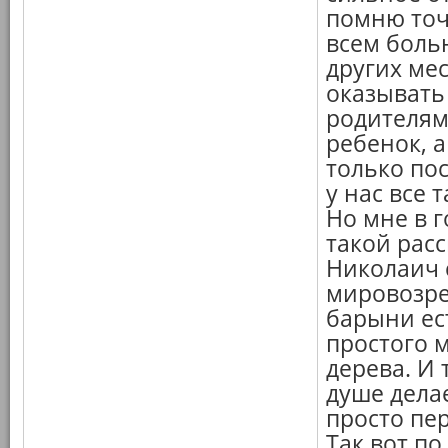
помню точ
всем больн
других мес
оказывать
родителям,
ребенок, 
только по
у нас все 
Но мне в г
такой расс
Николаич 
мировозре
барыни ес
простого 
дерева. И 
душе делае
просто пе
Так вот п