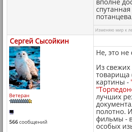
вполне дос
спутанная 
потанцева
Изменяю мир к ле
Сергей Сысойкин
Не, это не 
Из свежих
товарища 
картины -
"Торпедон
Ветеран
лучших ре
документа
полотно. И
фильмы - 
566
сообщений
особых из