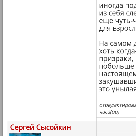
иногда по
из себя сл
еще чуть-
для взросл
На самом д
хоть когд
призраки,
побольше 
настояще
закушавши
это уныла
отредактирова
часа(ов)
Сергей Сысойкин