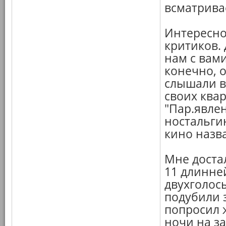
всматривае
Интересно
критиков.
нам с вами
конечно, о
слышали в
своих квар
"Пар.явле
ностальги
кино назва
Мне достал
11 длинне
двухголосы
подубили з
попросил 
ночи на за