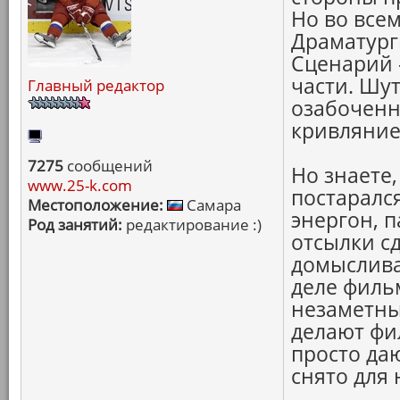
Но во всем
Драматурги
Сценарий -
части. Шу
Главный редактор
озабоченн
кривляние
7275
сообщений
Но знаете
www.25-k.com
постаралс
Местоположение:
Самара
энергон, 
Род занятий:
редактирование :)
отсылки сд
домысливаю
деле фильм
незаметны
делают фи
просто да
снято для 