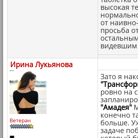
высокая т
нормальной
от наивно-
просьба о
остальным
видевшим с
Ирина Лукьянова
Зато я нак
"Трансфор
ровно на с
запланир
"Амадея"
М
конечно та
Ветеран
больше. У
задаче по