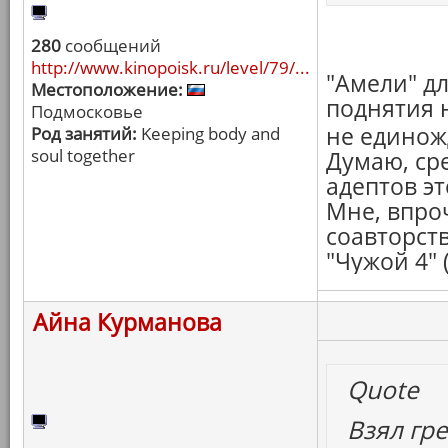
280
сообщений
http://www.kinopoisk.ru/level/79/...
"Амели" дл
Местоположение:
поднятия н
Подмосковье
не едино
Род занятий:
Keeping body and
soul together
Думаю, ср
адептов э
Мне, впро
соавторст
"Чужой 4" 
Айна Курманова
Quote
Взял гре