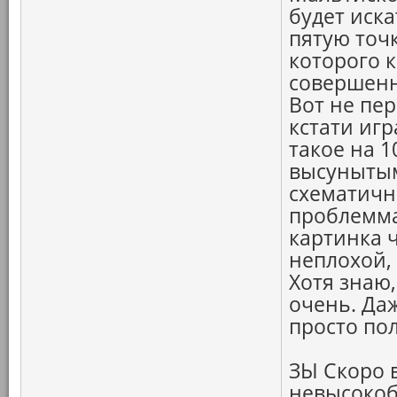
будет иск
пятую точк
которого к
совершенн
Вот не пер
кстати игр
такое на 1
высунытым
схематичн
проблемма
картинка ч
неплохой, 
Хотя знаю
очень. Даж
просто по
ЗЫ Скоро 
невысоко