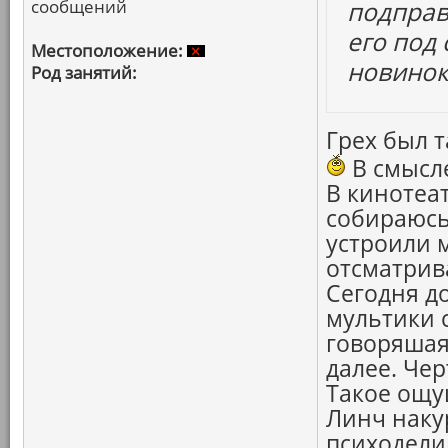
сообщений
подправ
его под
Местоположение:
новинок
Род занятий:
Грех был т
В смысле
В кинотеат
собираюсь
устроили 
отсматрив
Сегодня д
мультики с
говоряшая
далее. Чер
Такое ощу
Линч наку
психодели