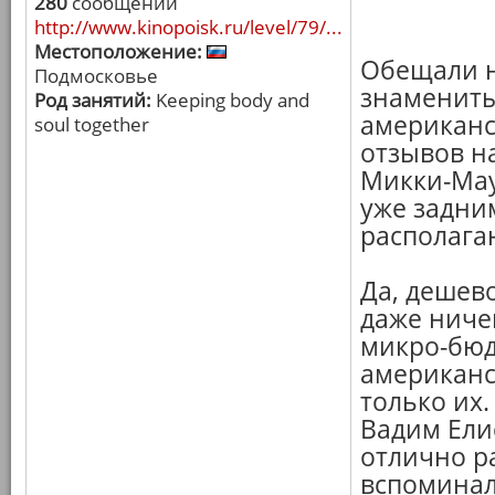
280
сообщений
http://www.kinopoisk.ru/level/79/...
Местоположение:
Обещали на
Подмосковье
знамениты
Род занятий:
Keeping body and
американс
soul together
отзывов н
Микки-Мау
уже задним
располага
Да, дешево
даже ниче
микро-бюд
американск
только их.
Вадим Ели
отлично ра
вспоминал 